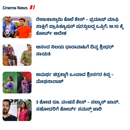
Cinema News
ರೇಣುಕಾಸ್ವಾಮಿ ಕೊಲೆ ಕೇಸ್‌ – ಪ್ರದೂಷ್‌ ಮಾಫಿ
ಸಾಕ್ಷಿಗೆ ಪ್ರಾಸಿಕ್ಯೂಷನ್ ಷರತ್ತುಬದ್ಧ ಒಪ್ಪಿಗೆ; ಆ.10 ಕ್ಕೆ
ಕೋರ್ಟ್ ಆದೇಶ
ಆನಂದ ನಿಲಯ ಧಾರಾವಾಹಿಗೆ ದಿವ್ಯ ಶ್ರೀಧರ್
ನಾಯಕಿ
ಅಮರ್ಥ ಚಿತ್ರಕ್ಕಾಗಿ ಒಂದಾದ ಶ್ರೀನಗರ ಕಿಟ್ಟಿ –
ಮೇಘನಾರಾಜ್
3 ಕೋಟಿ ರೂ. ವಂಚನೆ ಕೇಸ್‌ – ಸಲ್ಮಾನ್ ಖಾನ್,
ಸಹೋದರಿಗೆ ಕೋರ್ಟ್‌ ಸಮನ್ಸ್ ಜಾರಿ