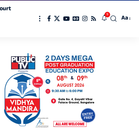
ourt
9
Aa
Font
Resizer