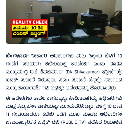
ಬೆಂಗಳೂರು:
“ಸರ್ಕಾರಿ ಅಧಿಕಾರಿಗಳು ಮತ್ತು ಸಿಬ್ಬಂದಿ ಬೆಳಗ್ಗೆ 10
ಗಂಟೆಗೆ ಸರಿಯಾಗಿ ಕಚೇರಿಯಲ್ಲಿ ಇರಬೇಕು” ಎಂದು ನೂತನ
ಮುಖ್ಯಮಂತ್ರಿ ಡಿ.ಕೆ. ಶಿವಕುಮಾರ್ (DK Shivakumar) ಇತ್ತೀಚೆಗಷ್ಟೇ
ಖಡಕ್ ಸೂಚನೆ ನೀಡಿದ್ದರು. ಸಿಎಂ ಸೂಚನೆ ಬೆನ್ನಲ್ಲೇ ಸರ್ಕಾರದ
ಮುಖ್ಯ ಕಾರ್ಯದರ್ಶಿಗಳು ಅಧಿಕೃತ ಆದೇಶವನ್ನೂ ಹೊರಡಿಸಿದ್ದರು.
ಈ ಆದೇಶಗಳು ಕೇವಲ ಕಾಗದಕ್ಕಷ್ಟೇ ಸೀಮಿತವಾಗಿದ್ದು, ಅಧಿಕಾರಿಗಳು
ಮಾತ್ರ ತಮ್ಮ ಹಳೇ ಚಾಳಿಯನ್ನೇ ಮುಂದುವರಿಸಿದ್ದಾರೆ. ಬೆಳಗ್ಗೆ 10 ದಾಟಿ
11 ಗಂಟೆಯಾದರೂ ಕಚೇರಿ ಕಡೆಗೆ ಮುಖ ಮಾಡದ ಅಧಿಕಾರಿಗಳ
ಬೇಜವಾಬ್ದಾರಿತನ ಪಬ್ಲಿಕ್ ಟಿವಿ (PUBLiC TV) ನಡೆಸಿದ ರಿಯಾಲಿಟಿ