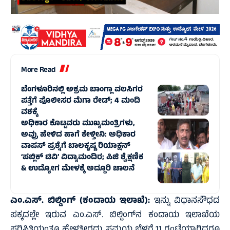
More Read
ಬೆಂಗಳೂರಿನಲ್ಲಿ ಅಕ್ರಮ ಬಾಂಗ್ಲಾ ವಲಸಿಗರ
ಪತ್ತೆಗೆ ಪೊಲೀಸರ ಮೆಗಾ ರೇಡ್; 4 ಮಂದಿ
ವಶಕ್ಕೆ
ಅಧಿಕಾರ ಕೊಟ್ಟವರು ಮುಖ್ಯಮಂತ್ರಿಗಳು,
ಅವ್ರು ಹೇಳಿದ ಹಾಗೆ ಕೇಳ್ತೀನಿ: ಅಧಿಕಾರ
ವಾಪಸ್ ಪ್ರಶ್ನೆಗೆ ಬಾಲಕೃಷ್ಣ ರಿಯಾಕ್ಷನ್
‘ಪಬ್ಲಿಕ್ ಟಿವಿ’ ವಿದ್ಯಾಮಂದಿರ; ಪಿಜಿ ಶೈಕ್ಷಣಿಕ
& ಉದ್ಯೋಗ ಮೇಳಕ್ಕೆ ಅದ್ದೂರಿ ಚಾಲನೆ
ಎಂ.ಎಸ್. ಬಿಲ್ಡಿಂಗ್ (ಕಂದಾಯ ಇಲಾಖೆ):
ಇನ್ನು ವಿಧಾನಸೌಧದ
ಪಕ್ಕದಲ್ಲೇ ಇರುವ ಎಂ.ಎಸ್. ಬಿಲ್ಡಿಂಗ್‌ನ ಕಂದಾಯ ಇಲಾಖೆಯ