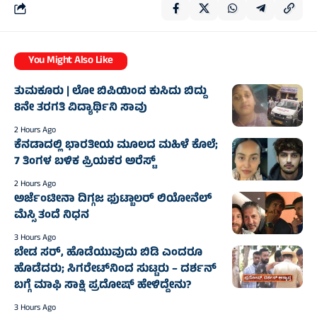
You Might Also Like
ತುಮಕೂರು | ಲೋ ಬಿಪಿಯಿಂದ ಕುಸಿದು ಬಿದ್ದು
8ನೇ ತರಗತಿ ವಿದ್ಯಾರ್ಥಿನಿ ಸಾವು
2 Hours Ago
ಕೆನಡಾದಲ್ಲಿ ಭಾರತೀಯ ಮೂಲದ ಮಹಿಳೆ ಕೊಲೆ;
7 ತಿಂಗಳ ಬಳಿಕ ಪ್ರಿಯಕರ ಅರೆಸ್ಟ್‌
2 Hours Ago
ಅರ್ಜೆಂಟೀನಾ ದಿಗ್ಗಜ ಫುಟ್ಬಾಲರ್‌ ಲಿಯೋನೆಲ್‌
ಮೆಸ್ಸಿ ತಂದೆ ನಿಧನ
3 Hours Ago
ಬೇಡ ಸರ್, ಹೊಡೆಯುವುದು ಬಿಡಿ ಎಂದರೂ
ಹೊಡೆದರು; ಸಿಗರೇಟ್‌ನಿಂದ ಸುಟ್ಟರು – ದರ್ಶನ್‌
ಬಗ್ಗೆ ಮಾಫಿ ಸಾಕ್ಷಿ ಪ್ರದೋಷ್‌ ಹೇಳಿದ್ದೇನು?
3 Hours Ago