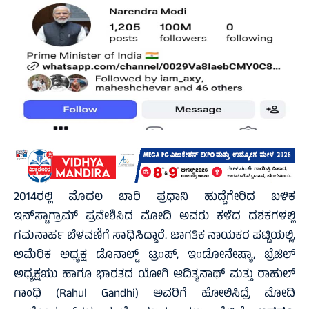
2014ರಲ್ಲಿ ಮೊದಲ ಬಾರಿ ಪ್ರಧಾನಿ ಹುದ್ದೆಗೇರಿದ ಬಳಿಕ
ಇನ್‌ಸ್ಟಾಗ್ರಾಮ್‌ ಪ್ರವೇಶಿಸಿದ ಮೋದಿ ಅವರು ಕಳೆದ ದಶಕಗಳಲ್ಲಿ
ಗಮನಾರ್ಹ ಬೆಳವಣಿಗೆ ಸಾಧಿಸಿದ್ದಾರೆ. ಜಾಗತಿಕ ನಾಯಕರ ಪಟ್ಟಿಯಲ್ಲಿ,
ಅಮೆರಿಕ ಅಧ್ಯಕ್ಷ ಡೊನಾಲ್ಡ್‌ ಟ್ರಂಪ್‌, ಇಂಡೋನೇಷ್ಯಾ, ಬ್ರೆಜಿಲ್‌
ಅಧ್ಯಕ್ಷಋು ಹಾಗೂ ಭಾರತದ ಯೋಗಿ ಆದಿತ್ಯನಾಥ್‌ ಮತ್ತು ರಾಹುಲ್‌
ಗಾಂಧಿ (Rahul Gandhi) ಅವರಿಗೆ ಹೋಲಿಸಿದ್ರೆ ಮೋದಿ