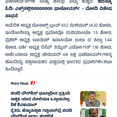
ಫಾಲೋರ್ವಸ್‌ಗಳ ಸಂಖ್ಯೆ ಹಲವು ಪಟ್ಟು ಹೆಚ್ಚಿದೆ.
ಇದನ್ನೂ
ಓದಿ:
ಎಕ್ಸ್‌ನಲ್ಲಿ100000000 ಫಾಲೋವರ್ಸ್‌ – ಮೋದಿ ವಿಶೇಷ
ಸಾಧನೆ
ಅಮೆರಿಕ ಅಧ್ಯಕ್ಷ ಡೊನಾಲ್ಡ್‌ ಟ್ರಂಪ್‌ 43.2 ಮಿಲಿಯನ್ (4.32 ಕೋಟಿ),
ಇಂಡೋನೇಷ್ಯಾ ಅಧ್ಯಕ್ಷ ಪ್ರಬೋವೊ ಸುಬಿಯಾಂಟೊ 1.5 ಕೋಟಿ,
ಬ್ರೆಜಿಲ್‌ ಅಧ್ಯಕ್ಷ ಲೂಯಿಜ್‌ ಇನಾಸಿಯೋ ಲುಲಾ ಡ ಸಿಲ್ವಾ 1.44
ಕೋಟಿ, ಟರ್ಕಿ ಅಧ್ಯಕ್ಷ ರೆಸೆಪ್‌ ತಯ್ಯಿಪ್‌ ಎರ್ಡೋಗನ್‌ 1.16 ಕೋಟಿ,
ಅರ್ಜೆಂಟೀನಾ ಅಧ್ಯಕ್ಷ ಜೇವಿಯರ್‌ 64 ಲಕ್ಷ ಫಾಲೋವರ್ಸ್‌ಗಳನ್ನ
ಹೊಂದಿದ್ದು, ವಿಶ್ವನಾಯಕರ ಪಟ್ಟಿಯಲ್ಲಿ ಭಾರತದ ಪ್ರಧಾನಿಗಳಿಂತಲೂ
ಹಿಂದಿದ್ದಾರೆ.
More Read
ಬಿಡದಿ ಟೌನ್‌ಶಿಪ್‌ ಭೂಸ್ವಾಧೀನ ಪ್ರಕ್ರಿಯೆ
ಐಚ್ಛಿಕ, ಯಾರ ಮೇಲೆಯೂ ಒತ್ತಾಯವಿಲ್ಲ:
ಡಿಕೆ ಶಿವಕುಮಾರ್‌
ರೈತರು, ಹೆಣ್ಣುಮಕ್ಕಳು ಗಟ್ಟಿಯಾಗಿದ್ರೆ ಬಿಡದಿ
ಟೌನ್‌ಶಿಪ್ ಆಗಲ್ಲ: ಹೆಚ್‌ಡಿಕೆ