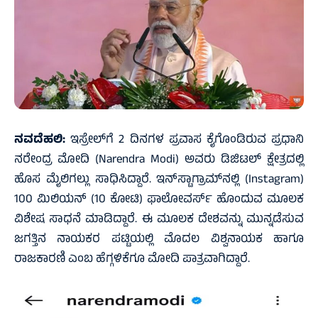
ನವದೆಹಲಿ:
ಇಸ್ರೇಲ್‌ಗೆ 2 ದಿನಗಳ ಪ್ರವಾಸ ಕೈಗೊಂಡಿರುವ ಪ್ರಧಾನಿ
ನರೇಂದ್ರ ಮೋದಿ (Narendra Modi) ಅವರು ಡಿಜಿಟಲ್‌ ಕ್ಷೇತ್ರದಲ್ಲಿ
ಹೊಸ ಮೈಲಿಗಲ್ಲು ಸಾಧಿಸಿದ್ದಾರೆ. ಇನ್‌ಸ್ಟಾಗ್ರಾಮ್‌ನಲ್ಲಿ (Instagram)
100 ಮಿಲಿಯನ್‌ (10 ಕೋಟಿ) ಫಾಲೋವರ್ಸ್‌ ಹೊಂದುವ ಮೂಲಕ
ವಿಶೇಷ ಸಾಧನೆ ಮಾಡಿದ್ದಾರೆ. ಈ ಮೂಲಕ ದೇಶವನ್ನು ಮುನ್ನಡೆಸುವ
ಜಗತ್ತಿನ ನಾಯಕರ ಪಟ್ಟಿಯಲ್ಲಿ ಮೊದಲ ವಿಶ್ವನಾಯಕ ಹಾಗೂ
ರಾಜಕಾರಣಿ ಎಂಬ ಹೆಗ್ಗಳಿಕೆಗೂ ಮೋದಿ ಪಾತ್ರವಾಗಿದ್ದಾರೆ.