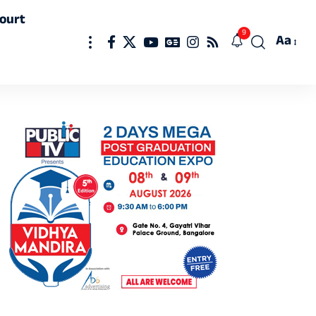
ourt
9
Aa
Font
Resizer