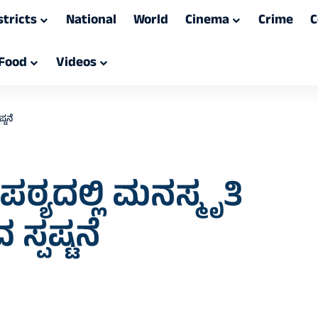
stricts
National
World
Cinema
Crime
C
Food
Videos
್ಟನೆ
ಠ್ಯದಲ್ಲಿ ಮನಸ್ಮೃತಿ
 ಸ್ಪಷ್ಟನೆ