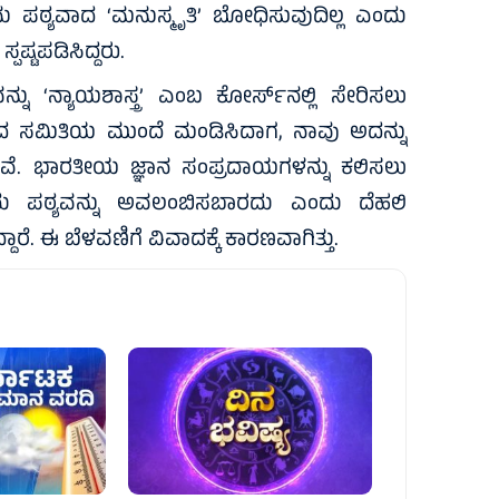
ೂನು ಪಠ್ಯವಾದ ‘ಮನುಸ್ಮೃತಿ’ ಬೋಧಿಸುವುದಿಲ್ಲ ಎಂದು
ಷ್ಟಪಡಿಸಿದ್ದರು.
‘ನ್ಯಾಯಶಾಸ್ತ್ರ’ ಎಂಬ ಕೋರ್ಸ್‌ನಲ್ಲಿ ಸೇರಿಸಲು
ತ್ವದ ಸಮಿತಿಯ ಮುಂದೆ ಮಂಡಿಸಿದಾಗ, ನಾವು ಅದನ್ನು
ಿದ್ದೇವೆ. ಭಾರತೀಯ ಜ್ಞಾನ ಸಂಪ್ರದಾಯಗಳನ್ನು ಕಲಿಸಲು
ು ಪಠ್ಯವನ್ನು ಅವಲಂಬಿಸಬಾರದು ಎಂದು ದೆಹಲಿ
ೆ. ಈ ಬೆಳವಣಿಗೆ ವಿವಾದಕ್ಕೆ ಕಾರಣವಾಗಿತ್ತು.