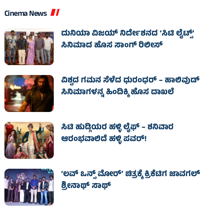
Cinema News
ದುನಿಯಾ ವಿಜಯ್ ನಿರ್ದೇಶನದ ‘ಸಿಟಿ ಲೈಟ್ಸ್’
ಸಿನಿಮಾದ ಹೊಸ ಸಾಂಗ್ ರಿಲೀಸ್
ವಿಶ್ವದ ಗಮನ ಸೆಳೆದ ಧುರಂಧರ್ – ಹಾಲಿವುಡ್‌
ಸಿನಿಮಾಗಳನ್ನ ಹಿಂದಿಕ್ಕಿ ಹೊಸ ದಾಖಲೆ
ಸಿಟಿ ಹುಡ್ಗಿಯರ ಹಳ್ಳಿ ಲೈಫ್‌ – ಶನಿವಾರ
ಆರಂಭವಾಲಿದೆ ಹಳ್ಳಿ ಪವರ್‌!
‘ಲವ್ ಒನ್ಸ್ ಮೋರ್’ ಚಿತ್ರಕ್ಕೆ ಕ್ರಿಕೆಟಿಗ ಜಾವಗಲ್
ಶ್ರೀನಾಥ್ ಸಾಥ್