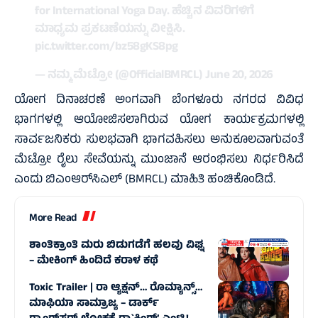
for International Yoga Day. ಹೆಚ್ಚಿನ ವಿವರಿಗಳಿಗೆ
ಮಾಧ್ಯಮ ಪ್ರಕಟಣೆಯನ್ನು ವೀಕ್ಷಿಸಿ.
pic.twitter.com/bz58gKS8pg
— ನಮ್ಮ ಮೆಟ್ರೋ (@OfficialBMRCL)
June 20, 2026
ಯೋಗ ದಿನಾಚರಣೆ ಅಂಗವಾಗಿ ಬೆಂಗಳೂರು ನಗರದ ವಿವಿಧ
ಭಾಗಗಳಲ್ಲಿ ಆಯೋಜಿಸಲಾಗಿರುವ ಯೋಗ ಕಾರ್ಯಕ್ರಮಗಳಲ್ಲಿ
ಸಾರ್ವಜನಿಕರು ಸುಲಭವಾಗಿ ಭಾಗವಹಿಸಲು ಅನುಕೂಲವಾಗುವಂತೆ
ಮೆಟ್ರೋ ರೈಲು ಸೇವೆಯನ್ನು ಮುಂಜಾನೆ ಆರಂಭಿಸಲು ನಿರ್ಧರಿಸಿದೆ
ಎಂದು ಬಿಎಂಆರ್‌ಸಿಎಲ್‌ (BMRCL) ಮಾಹಿತಿ ಹಂಚಿಕೊಂಡಿದೆ.
More Read
ಶಾಂತಿಕ್ರಾಂತಿ ಮರು ಬಿಡುಗಡೆಗೆ ಹಲವು ವಿಘ್ನ
– ಮೇಕಿಂಗ್ ಹಿಂದಿದೆ ಕರಾಳ ಕಥೆ
Toxic Trailer | ರಾ ಆ್ಯಕ್ಷನ್‌… ರೊಮ್ಯಾನ್ಸ್‌…
ಮಾಫಿಯಾ ಸಾಮ್ರಾಜ್ಯ – ಡಾರ್ಕ್‌