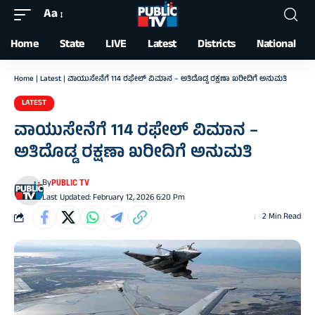
Aa
Font
Resizer
Home
State
LIVE
Latest
Districts
National
Home
|
Latest
|
ವಾಯುಸೇನೆಗೆ 114 ರಫೇಲ್‌ ವಿಮಾನ – ಅತಿದೊಡ್ಡ ರಕ್ಷಣಾ ಖರೀದಿಗೆ ಅನುಮತಿ
LATEST
ವಾಯುಸೇನೆಗೆ 114 ರಫೇಲ್‌ ವಿಮಾನ –
ಅತಿದೊಡ್ಡ ರಕ್ಷಣಾ ಖರೀದಿಗೆ ಅನುಮತಿ
By
PUBLIC TV
Last Updated: February 12, 2026 6:20 Pm
2 Min Read