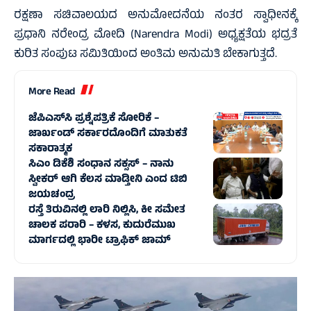
ರಕ್ಷಣಾ ಸಚಿವಾಲಯದ ಅನುಮೋದನೆಯ ನಂತರ ಸ್ವಾಧೀನಕ್ಕೆ
ಪ್ರಧಾನಿ ನರೇಂದ್ರ ಮೋದಿ (Narendra Modi) ಅಧ್ಯಕ್ಷತೆಯ ಭದ್ರತೆ
ಕುರಿತ ಸಂಪುಟ ಸಮಿತಿಯಿಂದ ಅಂತಿಮ ಅನುಮತಿ ಬೇಕಾಗುತ್ತದೆ.
More Read
ಜೆಪಿಎಸ್‌ಸಿ ಪ್ರಶ್ನೆಪತ್ರಿಕೆ ಸೋರಿಕೆ –
ಜಾರ್ಖಂಡ್‌ ಸರ್ಕಾರದೊಂದಿಗೆ ಮಾತುಕತೆ
ಸಕಾರಾತ್ಮಕ
ಸಿಎಂ ಡಿಕೆಶಿ ಸಂಧಾನ ಸಕ್ಸಸ್‌ – ನಾನು
ಸ್ವೀಕರ್ ಆಗಿ ಕೆಲಸ ಮಾಡ್ತೀನಿ ಎಂದ ಟಿಬಿ
ಜಯಚಂದ್ರ
ರಸ್ತೆ ತಿರುವಿನಲ್ಲಿ ಲಾರಿ ನಿಲ್ಲಿಸಿ, ಕೀ ಸಮೇತ
ಚಾಲಕ ಪರಾರಿ – ಕಳಸ, ಕುದುರೆಮುಖ
ಮಾರ್ಗದಲ್ಲಿ‌ ಭಾರೀ ಟ್ರಾಫಿಕ್‌ ಜಾಮ್