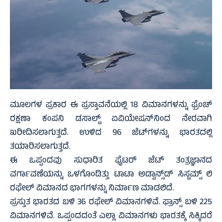
ಮೂಲಗಳ ಪ್ರಕಾರ ಈ ಪ್ರಸ್ತಾವನೆಯಲ್ಲಿ 18 ವಿಮಾನಗಳನ್ನು ಫ್ರೆಂಚ್
ರಕ್ಷಣಾ ಕಂಪನಿ ಡಸಾಲ್ಟ್ ಏವಿಯೇಷನ್‌ನಿಂದ ನೇರವಾಗಿ
ಖರೀದಿಸಲಾಗುತ್ತದೆ. ಉಳಿದ 96 ಜೆಟ್‌ಗಳನ್ನು ಭಾರತದಲ್ಲಿ
ತಯಾರಿಸಲಾಗುತ್ತದೆ.
ಈ ಒಪ್ಪಂದವು ಸುಧಾರಿತ ಫೈಟರ್ ಜೆಟ್ ತಂತ್ರಜ್ಞಾನದ
ವರ್ಗಾವಣೆಯನ್ನು ಒಳಗೊಂಡಿತ್ತು ಟಾಟಾ ಅಡ್ವಾನ್ಸ್‌ಡ್‌ ಸಿಸ್ಟಮ್ಸ್‌ ಲಿ
ರಫೇಲ್‌ ವಿಮಾನದ ಭಾಗಗಳನ್ನು ನಿರ್ಮಾಣ ಮಾಡಲಿದೆ.
ಪ್ರಸ್ತುತ ಭಾರತದ ಬಳಿ 36 ರಫೇಲ್‌ ವಿಮಾನಗಳಿವೆ. ಫ್ರಾನ್ಸ್‌ ಬಳಿ 225
ವಿಮಾನಗಳಿವೆ. ಒಪ್ಪಂದದಂತೆ ಎಲ್ಲಾ ವಿಮಾನಗಳು ಭಾರತಕ್ಕೆ ಸಿಕ್ಕಿದರೆ