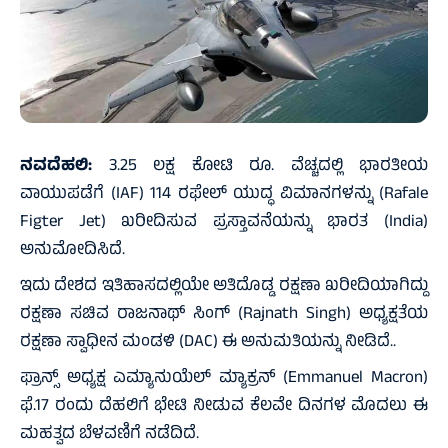
ನವದೆಹಲಿ:
3.25 ಲಕ್ಷ ಕೋಟಿ ರೂ. ವೆಚ್ಚದಲ್ಲಿ ಭಾರತೀಯ
ವಾಯುಪಡೆಗೆ (IAF) 114 ರಫೇಲ್ ಯುದ್ಧ ವಿಮಾನಗಳನ್ನು (Rafale
Figter Jet) ಖರೀದಿಸುವ ಪ್ರಸ್ತಾವನೆಯನ್ನು ಭಾರತ (India)
ಅನುಮೋದಿಸಿದೆ.
ಇದು ದೇಶದ ಇತಿಹಾಸದಲ್ಲಿಯೇ ಅತಿದೊಡ್ಡ ರಕ್ಷಣಾ ಖರೀದಿಯಾಗಿದ್ದು
ರಕ್ಷಣಾ ಸಚಿವ ರಾಜನಾಥ್ ಸಿಂಗ್ (Rajnath Singh) ಅಧ್ಯಕ್ಷತೆಯ
ರಕ್ಷಣಾ ಸ್ವಾಧೀನ ಮಂಡಳಿ (DAC) ಈ ಅನುಮತಿಯನ್ನು ನೀಡಿದೆ..
ಫ್ರಾನ್ಸ್ ಅಧ್ಯಕ್ಷ ಎಮ್ಯಾನುಯೆಲ್ ಮ್ಯಾಕ್ರನ್ (Emmanuel Macron)
ಫೆ.17 ರಂದು ದೆಹಲಿಗೆ ಭೇಟಿ ನೀಡುವ ಕೆಲವೇ ದಿನಗಳ ಮೊದಲು ಈ
ಮಹತ್ವದ ಬೆಳವಣಿಗೆ ನಡೆದಿದೆ.