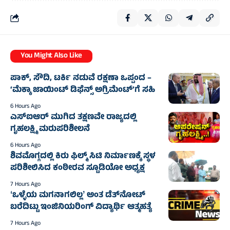
You Might Also Like
ಪಾಕ್, ಸೌದಿ, ಟರ್ಕಿ ನಡುವೆ ರಕ್ಷಣಾ ಒಪ್ಪಂದ –
‘ಮೆಕ್ಕಾ ಜಾಯಿಂಟ್ ಡಿಫೆನ್ಸ್ ಅಗ್ರಿಮೆಂಟ್’ಗೆ ಸಹಿ
6 Hours Ago
ಎಸ್‌ಐಆರ್ ಮುಗಿದ ತಕ್ಷಣವೇ ರಾಜ್ಯದಲ್ಲಿ
ಗೃಹಲಕ್ಷ್ಮಿ ಮರುಪರಿಶೀಲನೆ
6 Hours Ago
ಶಿವಮೊಗ್ಗದಲ್ಲಿ ಕಿರು ಫಿಲ್ಮ್ ಸಿಟಿ ನಿರ್ಮಾಣಕ್ಕೆ ಸ್ಥಳ
ಪರಿಶೀಲಿಸಿದ ಕಂಠೀರವ ಸ್ಟೂಡಿಯೋ ಅಧ್ಯಕ್ಷ
7 Hours Ago
ʻಒಳ್ಳೆಯ ಮಗನಾಗಲಿಲ್ಲʼ ಅಂತ ಡೆತ್‌ನೋಟ್
ಬರೆದಿಟ್ಟು ಇಂಜಿನಿಯರಿಂಗ್ ವಿದ್ಯಾರ್ಥಿ ಆತ್ಮಹತ್ಯೆ‌
7 Hours Ago