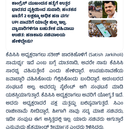
ಕಾಂಗ್ರೆಸ್‌ ಮುಖಂಡನ ಹತ್ಯೆಗೆ ಉತ್ತರ
ಭಾರತದ ವ್ಯಕ್ತಿಯಿಂದ ಸುಪಾರಿ; ಹಂತಕನ
ಖಾತೆಗೆ 2 ಲಕ್ಷಕ್ಕೂ ಅಧಿಕ ಹಣ ವರ್ಗ
UPI ಪಾವತಿಗೆ ಯಾವ್ದೇ ಶುಲ್ಕ ಇಲ್ಲ,
ವ್ಯಾಪಾರಿಗಳಿಗೂ ಬಹುತೇಕ ವಹಿವಾಟು
ಉಚಿತ: ಹಣಕಾಸು ಸಚಿವಾಲಯ
ಹೇಳಿದ್ದೇನು?
ಕೆಪಿಸಿಸಿ ಅಧ್ಯಕ್ಷರಾಗಲು ಸತೀಶ್ ಜಾರಕಿಹೊಳಿಗೆ (Satish Jarkiholi)
ಸಾಮರ್ಥ್ಯ ಇದೆ ಎಂಬ ಬಗ್ಗೆ ಮಾತನಾಡಿ, ಅವರೇ ನಾನು ಕೆಪಿಸಿಸಿ
ಸಾರಥ್ಯ ವಹಿಸುತ್ತೇನೆ ಎಂದು ಹೇಳಿದ್ದಾರೆ. ಉಪಚುನಾವಣೆಯ
ಜವಾಬ್ದಾರಿ ವಹಿಸಿಕೊಂಡು ಗೆಲ್ಲಿಸಿಕೊಂಡು ಬಂದಿದ್ದಾರೆ. ಆಡಂಬರದ
ಸಂಘಟನೆ ಅಲ್ಲ, ಅವರದ್ದು ಸೈಲೆಂಟ್ ಆಗಿ ಸಂಘಟನೆ ಮಾಡಿ
ಯಶಸ್ಸಿಯಾಗುತ್ತಾರೆ. ಕೆಪಿಸಿಸಿ ಅದ್ಯಕ್ಷರಾಗಲು ಅವರಿಗೆ ಯೋಗ್ಯತೆ ಇದೆ.
ಅದರು ಅಧ್ಯಕ್ಷರಾದರೆ ಪಕ್ಷ ಮತ್ತಷ್ಟು ಬಲಿಷ್ಠವಾಗುತ್ತದೆ. ಸಿಎಂ
ರಾಜೀನಾಮೆ ನೀಡಿದ್ದಾರೆ, ಹೀಗಾಗಿ ನಾವು ಸದ್ಯ ಮಾಜಿ ಸಚಿವರು,
ಇಡೀ ಸಂಪುಟ ಈಗ ಅಸ್ತಿತ್ವದಲ್ಲಿ ಇಲ್ಲ. ಯಾರು ಸಚಿವರು ಆಗುತ್ತಾರೆ
ಎನ್ನುವುದು ಹೈಕಮಾಂಡ್ ತೀರ್ಮಾನ ಎಂದರು ತಿಳಿಸಿದರು.