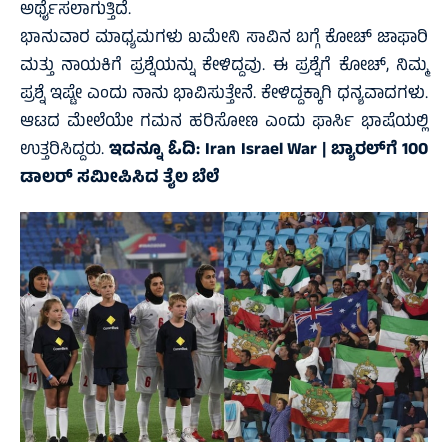
ಅರ್ಥೈಸಲಾಗುತ್ತಿದೆ.
ಭಾನುವಾರ ಮಾಧ್ಯಮಗಳು ಖಮೇನಿ ಸಾವಿನ ಬಗ್ಗೆ ಕೋಚ್‌ ಜಾಫಾರಿ
ಮತ್ತು ನಾಯಕಿಗೆ ಪ್ರಶ್ನೆಯನ್ನು ಕೇಳಿದ್ದವು. ಈ ಪ್ರಶ್ನೆಗೆ ಕೋಚ್‌, ನಿಮ್ಮ
ಪ್ರಶ್ನೆ ಇಷ್ಟೇ ಎಂದು ನಾನು ಭಾವಿಸುತ್ತೇನೆ. ಕೇಳಿದ್ದಕ್ಕಾಗಿ ಧನ್ಯವಾದಗಳು.
ಆಟದ ಮೇಲೆಯೇ ಗಮನ ಹರಿಸೋಣ ಎಂದು ಫಾರ್ಸಿ ಭಾಷೆಯಲ್ಲಿ
ಉತ್ತರಿಸಿದ್ದರು.
ಇದನ್ನೂ ಓದಿ:
Iran Israel War | ಬ್ಯಾರಲ್‌ಗೆ 100
ಡಾಲರ್‌ ಸಮೀಪಿಸಿದ ತೈಲ ಬೆಲೆ