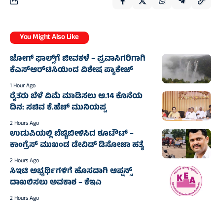
You Might Also Like
ಜೋಗ್‌ ಫಾಲ್ಸ್‌ಗೆ ಜೀವಕಳೆ – ಪ್ರವಾಸಿಗರಿಗಾಗಿ
ಕೆಎಸ್ಆರ್‌ಟಿಸಿಯಿಂದ ವಿಶೇಷ ಪ್ಯಾಕೇಜ್
1 Hour Ago
ರೈತರು ಬೆಳೆ ವಿಮೆ ಮಾಡಿಸಲು ಆ.14 ಕೊನೆಯ
ದಿನ: ಸಚಿವ ಕೆ.ಹೆಚ್ ಮುನಿಯಪ್ಪ
2 Hours Ago
ಉಡುಪಿಯಲ್ಲಿ ಬೆಚ್ಚಿಬೀಳಿಸಿದ ಶೂಟೌಟ್ –
ಕಾಂಗ್ರೆಸ್ ಮುಖಂಡ ಡೇವಿಡ್ ಡಿಸೋಜಾ ಹತ್ಯೆ
2 Hours Ago
ಸಿಇಟಿ ಅಭ್ಯರ್ಥಿಗಳಿಗೆ ಹೊಸದಾಗಿ ಆಪ್ಷನ್ಸ್
ದಾಖಲಿಸಲು ಅವಕಾಶ – ಕೆಇಎ
2 Hours Ago