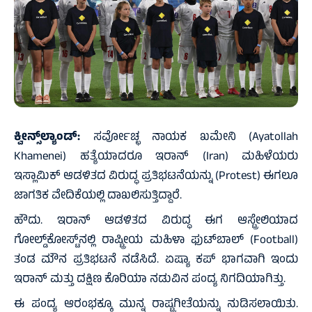
ಕ್ವೀನ್ಸ್‌ಲ್ಯಾಂಡ್‌:
ಸರ್ವೋಚ್ಛ ನಾಯಕ ಖಮೇನಿ (Ayatollah
Khamenei) ಹತ್ಯೆಯಾದರೂ ಇರಾನ್‌ (Iran) ಮಹಿಳೆಯರು
ಇಸ್ಲಾಮಿಕ್‌ ಆಡಳಿತದ ವಿರುದ್ಧ ಪ್ರತಿಭಟನೆಯನ್ನು (Protest) ಈಗಲೂ
ಜಾಗತಿಕ ವೇದಿಕೆಯಲ್ಲಿ ದಾಖಲಿಸುತ್ತಿದ್ದಾರೆ.
ಹೌದು. ಇರಾನ್‌ ಆಡಳಿತದ ವಿರುದ್ಧ ಈಗ ಆಸ್ಟ್ರೇಲಿಯಾದ
ಗೋಲ್ಡ್‌ಕೋಸ್ಟ್‌ನಲ್ಲಿ ರಾಷ್ಟ್ರೀಯ ಮಹಿಳಾ ಫುಟ್‌ಬಾಲ್‌ (Football)
ತಂಡ ಮೌನ ಪ್ರತಿಭಟನೆ ನಡೆಸಿದೆ. ಏಷ್ಯಾ ಕಪ್‌ ಭಾಗವಾಗಿ ಇಂದು
ಇರಾನ್‌ ಮತ್ತು ದಕ್ಷಿಣ ಕೊರಿಯಾ ನಡುವಿನ ಪಂದ್ಯ ನಿಗದಿಯಾಗಿತ್ತು.
ಈ ಪಂದ್ಯ ಆರಂಭಕ್ಕೂ ಮುನ್ನ ರಾಷ್ಟ್ರಗೀತೆಯನ್ನು ನುಡಿಸಲಾಯಿತು.