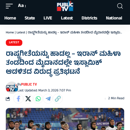
Aa
Font
Resizer
Home
State
LIVE
Latest
Districts
National
Home
|
Latest
|
ರಾಷ್ಟ್ರಗೀತೆಯನ್ನು ಹಾಡಲ್ಲ – ಇರಾನ್‌ ಮಹಿಳಾ ತಂಡದಿಂದ ಮೈದಾನದಲ್ಲೇ ಇಸ್ಲಾಮಿಕ್‌ ಆಡಳಿತದ ವಿರುದ್ಧ ಪ್ರತಿಭಟನೆ
LATEST
ರಾಷ್ಟ್ರಗೀತೆಯನ್ನು ಹಾಡಲ್ಲ – ಇರಾನ್‌ ಮಹಿಳಾ
ತಂಡದಿಂದ ಮೈದಾನದಲ್ಲೇ ಇಸ್ಲಾಮಿಕ್‌
ಆಡಳಿತದ ವಿರುದ್ಧ ಪ್ರತಿಭಟನೆ
By
PUBLIC TV
Last Updated: March 3, 2026 7:07 Pm
2 Min Read