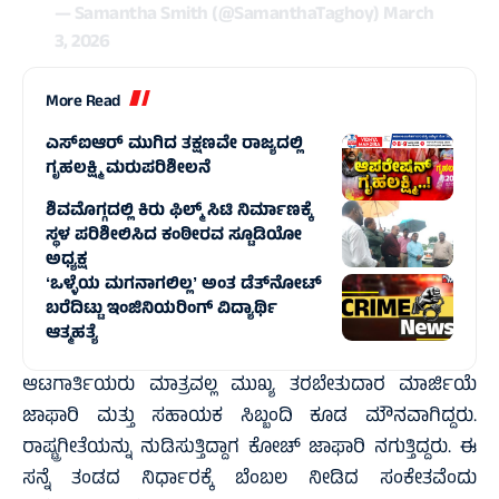
— Samantha Smith (@SamanthaTaghoy)
March
3, 2026
More Read
ಎಸ್‌ಐಆರ್ ಮುಗಿದ ತಕ್ಷಣವೇ ರಾಜ್ಯದಲ್ಲಿ
ಗೃಹಲಕ್ಷ್ಮಿ ಮರುಪರಿಶೀಲನೆ
ಶಿವಮೊಗ್ಗದಲ್ಲಿ ಕಿರು ಫಿಲ್ಮ್ ಸಿಟಿ ನಿರ್ಮಾಣಕ್ಕೆ
ಸ್ಥಳ ಪರಿಶೀಲಿಸಿದ ಕಂಠೀರವ ಸ್ಟೂಡಿಯೋ
ಅಧ್ಯಕ್ಷ
ʻಒಳ್ಳೆಯ ಮಗನಾಗಲಿಲ್ಲʼ ಅಂತ ಡೆತ್‌ನೋಟ್
ಬರೆದಿಟ್ಟು ಇಂಜಿನಿಯರಿಂಗ್ ವಿದ್ಯಾರ್ಥಿ
ಆತ್ಮಹತ್ಯೆ‌
ಆಟಗಾರ್ತಿಯರು ಮಾತ್ರವಲ್ಲ ಮುಖ್ಯ ತರಬೇತುದಾರ ಮಾರ್ಜಿಯೆ
ಜಾಫಾರಿ ಮತ್ತು ಸಹಾಯಕ ಸಿಬ್ಬಂದಿ ಕೂಡ ಮೌನವಾಗಿದ್ದರು.
ರಾಷ್ಟ್ರಗೀತೆಯನ್ನು ನುಡಿಸುತ್ತಿದ್ದಾಗ ಕೋಚ್‌ ಜಾಫಾರಿ ನಗುತ್ತಿದ್ದರು. ಈ
ಸನ್ನೆ ತಂಡದ ನಿರ್ಧಾರಕ್ಕೆ ಬೆಂಬಲ ನೀಡಿದ ಸಂಕೇತವೆಂದು