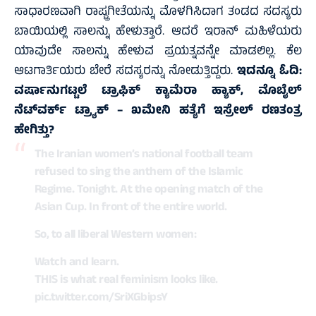
ಸಾಧಾರಣವಾಗಿ ರಾಷ್ಟ್ರಗೀತೆಯನ್ನು ಮೊಳಗಿಸಿದಾಗ ತಂಡದ ಸದಸ್ಯರು
ಬಾಯಿಯಲ್ಲಿ ಸಾಲನ್ನು ಹೇಳುತ್ತಾರೆ. ಆದರೆ ಇರಾನ್‌ ಮಹಿಳೆಯರು
ಯಾವುದೇ ಸಾಲನ್ನು ಹೇಳುವ ಪ್ರಯತ್ನವನ್ನೇ ಮಾಡಲಿಲ್ಲ. ಕೆಲ
ಆಟಗಾರ್ತಿಯರು ಬೇರೆ ಸದಸ್ಯರನ್ನು ನೋಡುತ್ತಿದ್ದರು.
ಇದನ್ನೂ ಓದಿ:
ವರ್ಷಾನುಗಟ್ಟಲೆ ಟ್ರಾಫಿಕ್‌ ಕ್ಯಾಮೆರಾ‌ ಹ್ಯಾಕ್‌, ಮೊಬೈಲ್‌
ನೆಟ್‌ವರ್ಕ್‌ ಟ್ರ್ಯಾಕ್‌ – ಖಮೇನಿ ಹತ್ಯೆಗೆ ಇಸ್ರೇಲ್‌ ರಣತಂತ್ರ
ಹೇಗಿತ್ತು?
The Iranian women’s national football team
refused to sing the anthem of the Islamic
Regime. Tonight. At the opening match of the
Asian Cup. In front of the entire world.
So, to all liberal Western women:
Watch and learn.
THIS is what real feminism looks like.
pic.twitter.com/SriXGbipsY