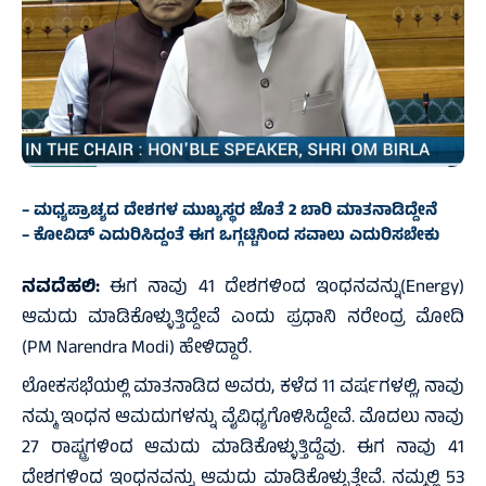
– ಮಧ್ಯಪ್ರಾಚ್ಯದ ದೇಶಗಳ ಮುಖ್ಯಸ್ಥರ ಜೊತೆ 2 ಬಾರಿ ಮಾತನಾಡಿದ್ದೇನೆ
– ಕೋವಿಡ್‌ ಎದುರಿಸಿದ್ದಂತೆ ಈಗ ಒಗ್ಗಟ್ಟಿನಿಂದ ಸವಾಲು ಎದುರಿಸಬೇಕು
ನವದೆಹಲಿ:
ಈಗ ನಾವು 41 ದೇಶಗಳಿಂದ ಇಂಧನವನ್ನು(Energy)
ಆಮದು ಮಾಡಿಕೊಳ್ಳುತ್ತಿದ್ದೇವೆ ಎಂದು ಪ್ರಧಾನಿ ನರೇಂದ್ರ ಮೋದಿ
(PM Narendra Modi) ಹೇಳಿದ್ದಾರೆ.
ಲೋಕಸಭೆಯಲ್ಲಿ ಮಾತನಾಡಿದ ಅವರು, ಕಳೆದ 11 ವರ್ಷಗಳಲ್ಲಿ, ನಾವು
ನಮ್ಮ ಇಂಧನ ಆಮದುಗಳನ್ನು ವೈವಿಧ್ಯಗೊಳಿಸಿದ್ದೇವೆ. ಮೊದಲು ನಾವು
27 ರಾಷ್ಟ್ರಗಳಿಂದ ಆಮದು ಮಾಡಿಕೊಳ್ಳುತ್ತಿದ್ದೆವು. ಈಗ ನಾವು 41
ದೇಶಗಳಿಂದ ಇಂಧನವನ್ನು ಆಮದು ಮಾಡಿಕೊಳ್ಳುತ್ತೇವೆ. ನಮ್ಮಲ್ಲಿ 53