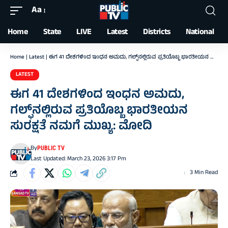
Aa
Font
Resizer
Home
State
LIVE
Latest
Districts
National
Home
|
Latest
|
ಈಗ 41 ದೇಶಗಳಿಂದ ಇಂಧನ ಅಮದು, ಗಲ್ಫ್‌ನಲ್ಲಿರುವ ಪ್ರತಿಯೊಬ್ಬ ಭಾರತೀಯನ ಸುರಕ್ಷತೆ ನಮಗೆ ಮುಖ್ಯ: ಮೋದಿ
LATEST
ಈಗ 41 ದೇಶಗಳಿಂದ ಇಂಧನ ಅಮದು,
ಗಲ್ಫ್‌ನಲ್ಲಿರುವ ಪ್ರತಿಯೊಬ್ಬ ಭಾರತೀಯನ
ಸುರಕ್ಷತೆ ನಮಗೆ ಮುಖ್ಯ: ಮೋದಿ
By
PUBLIC TV
Last Updated: March 23, 2026 3:17 Pm
3 Min Read