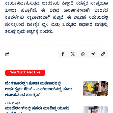
ಕಾರ್ಯನಿರ್ವಹಿಸುತ್ತವೆ. ಭಾರತೀಯ ಸಿಬ್ಬಂದಿ ಸದಸ್ಯರ ಸಂಖ್ಯೆಯೂ
ತುಂಬಾ ಹೆಚ್ಚಾಗಿದೆ. ಈ ವಿವಿಧ ಕಾರಣಗಳಿಂದಾಗಿ ಭಾರತದ
ಕಳವಳಗಳು ಸ್ವಾಭಾವಿಕವಾಗಿ ಹೆಚ್ಚಿವೆ. ಈ ಬಿಕ್ಕಟ್ಟಿನ ಸಮಯದಲ್ಲಿ
ಸಂಸತ್ತಿನಿಂದ ಏಕೀಕೃತ ಧ್ವನಿ ಮತ್ತು ಒಮ್ಮತದ ನಿರ್ಧಾರ ಜಗತ್ತನ್ನು
ತಲುಪುವುದು ಅತ್ಯಗತ್ಯ ಎಂದರು.
You Might Also Like
ಬೆಂಗಳೂರಲ್ಲಿ 1 ಕೋಟಿ ಮತದಾರರಲ್ಲಿ
ಅರ್ಧಕ್ಕರ್ಧ ಔಟ್ – ಎಸ್‌ಐಆರ್‌ನಲ್ಲಿ ಮಹಾ
ಲೋಪವೆಂದ ಕಾಂಗ್ರೆಸ್
2 Hours Ago
ಮಾಡೆಲಿಂಗ್‌ನಲ್ಲಿ ಹೆಸರು ಮಾಡಿದ್ದ ಯುವತಿ