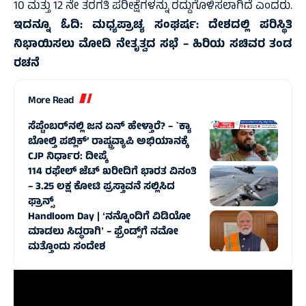
10 ಮತ್ತು 12 ನೇ ತರಗತಿ ಪರೀಕ್ಷೆಗಳನ್ನು ರದ್ದುಗೊಳಿಸಲಾಗಿದೆ ಎಂದರು.
ಇದನ್ನೂ ಓದಿ:
ಮಧ್ಯಪ್ರಾಚ್ಯ ಸಂಘರ್ಷ: ದೇಶದಲ್ಲಿ ಪರಿಸ್ಥಿತಿ
ನಿಭಾಯಿಸಲು ಮೋದಿ ನೇತೃತ್ವದ ಸಭೆ – ಹಿರಿಯ ಸಚಿವರ ತಂಡ
ರಚನೆ
More Read
ಸೆಪ್ಟೆಂಬರ್‌ನಲ್ಲಿ ಜನ ಏನ್‌ ಹೇಳ್ತಾರೆ? – `ಕ್ಯಾ
ಬೋಲ್ತಿ ಪಬ್ಲಿಕ್’ ರಾಷ್ಟ್ರವ್ಯಾಪಿ ಅಭಿಯಾನಕ್ಕೆ
CJP ನಿರ್ಧಾರ: ದೀಪ್ಕೆ
114 ರಫೇಲ್ ಜೆಟ್‌ ಖರೀದಿಗೆ ಭಾರತ ವಿನಂತಿ
– 3.25 ಲಕ್ಷ ಕೋಟಿ ಪ್ರಸ್ತಾವನೆ ಸಲ್ಲಿಸಿದ
ಫ್ರಾನ್ಸ್‌
Handloom Day | ʻನನ್ನೊಂದಿಗೆ ವಿಡಿಯೋ
ಮಾಡಲು ಸಿದ್ಧರಾಗಿʼ – ಫ್ರೆಂಡ್ಸ್‌ಗೆ ನಮೋ
ಮತ್ತೊಂದು ಸಂದೇಶ