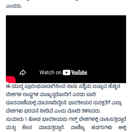
ಎಂದರು.
ಈ ಯುದ್ಧ ಪ್ರಾರಂಭವಾದಾಗಿನಿಂದ ನಾನು ಪಶ್ಚಿಮ ಏಷ್ಯಾದ ಹೆಚ್ಚಿನ
ದೇಶಗಳ ರಾಷ್ಟ್ರಗಳ ಮುಖ್ಯಸ್ಥರೊಂದಿಗೆ ಎರಡು ಬಾರಿ
ದೂರವಾಣಿಯಲ್ಲಿ ಮಾತನಾಡಿದ್ದೇನೆ. ಭಾರತೀಯರ ಸುರಕ್ಷತೆಗೆ ಎಲ್ಲಾ
ದೇಶಗಳು ಭರವಸೆ ನೀಡಿವೆ ಎಂದು ಮೋದಿ ತಿಳಿಸಿದರು.
ಸುಮಾರು 1 ಕೋಟಿ ಭಾರತೀಯರು ಗಲ್ಫ್ ದೇಶಗಳಲ್ಲಿ ವಾಸಿಸುತ್ತಿದ್ದಾರೆ
ಮತ್ತು ಕೆಲಸ ಮಾಡುತ್ತಿದ್ದಾರೆ. ವಾಣಿಜ್ಯ ಹಡಗುಗಳು ಅಲ್ಲಿ