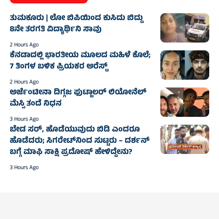
ತುಮಕೂರು | ಲೋ ಬಿಪಿಯಿಂದ ಕುಸಿದು ಬಿದ್ದು
8ನೇ ತರಗತಿ ವಿದ್ಯಾರ್ಥಿನಿ ಸಾವು
2 Hours Ago
ಕೆನಡಾದಲ್ಲಿ ಭಾರತೀಯ ಮೂಲದ ಮಹಿಳೆ ಕೊಲೆ;
7 ತಿಂಗಳ ಬಳಿಕ ಪ್ರಿಯಕರ ಅರೆಸ್ಟ್‌
2 Hours Ago
ಅರ್ಜೆಂಟೀನಾ ದಿಗ್ಗಜ ಫುಟ್ಬಾಲರ್‌ ಲಿಯೋನೆಲ್‌
ಮೆಸ್ಸಿ ತಂದೆ ನಿಧನ
3 Hours Ago
ಬೇಡ ಸರ್, ಹೊಡೆಯುವುದು ಬಿಡಿ ಎಂದರೂ
ಹೊಡೆದರು; ಸಿಗರೇಟ್‌ನಿಂದ ಸುಟ್ಟರು – ದರ್ಶನ್‌
ಬಗ್ಗೆ ಮಾಫಿ ಸಾಕ್ಷಿ ಪ್ರದೋಷ್‌ ಹೇಳಿದ್ದೇನು?
3 Hours Ago