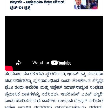
ವರ್ಷವೇ – ಆಸ್ಟ್ರೇಲಿಯಾ ದಿಗ್ಗಜ ಬೌಲರ್
ಬ್ರೆಟ್ ಲೀ ಪ್ರಶ್ನೆ
ಪರಮಾಣು ಮಾತುಕತೆಗಳು ಸ್ಥಗಿತಗೊಂಡು, ಇರಾನ್ ತನ್ನ ಪರಮಾಣು
ಚಟುವಟಿಕೆಗಳನ್ನು ಪುನರಾರಂಭಿಸಿದೆ ಎಂದು ಹೇಳಿಕೊಂಡ ಬೆನ್ನಲ್ಲೇ
ಫೆ.28 ರಂದು ಅಮೆರಿಕ ಮತ್ತು ಇಸ್ರೇಲ್ ಇರಾನ್‌ನಾದ್ಯಂತ ಸಂಘಟಿತ
ವೈಮಾನಿಕ ದಾಳಿಗಳನ್ನು ನಡೆಸಿದವು. ‘ಆಪರೇಷನ್ ಎಪಿಕ್ ಫ್ಯೂರಿ’
ಎಂದು ಹೆಸರಿಸಲಾದ ಈ ದಾಳಿಗಳು ರಾಜಧಾನಿ ಟೆಹ್ರಾನ್ ಸೇರಿದಂತೆ