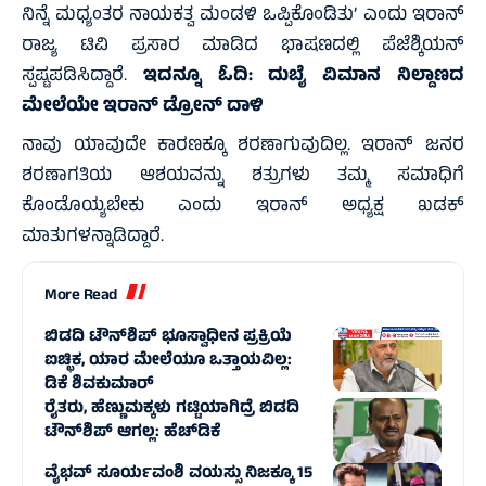
ನಿನ್ನೆ ಮಧ್ಯಂತರ ನಾಯಕತ್ವ ಮಂಡಳಿ ಒಪ್ಪಿಕೊಂಡಿತು’ ಎಂದು ಇರಾನ್
ರಾಜ್ಯ ಟಿವಿ ಪ್ರಸಾರ ಮಾಡಿದ ಭಾಷಣದಲ್ಲಿ ಪೆಜೆಶ್ಕಿಯನ್
ಸ್ಪಷ್ಟಪಡಿಸಿದ್ದಾರೆ.
ಇದನ್ನೂ ಓದಿ:
ದುಬೈ ವಿಮಾನ ನಿಲ್ದಾಣದ
ಮೇಲೆಯೇ ಇರಾನ್‌ ಡ್ರೋನ್‌ ದಾಳಿ
ನಾವು ಯಾವುದೇ ಕಾರಣಕ್ಕೂ ಶರಣಾಗುವುದಿಲ್ಲ. ಇರಾನ್ ಜನರ
ಶರಣಾಗತಿಯ ಆಶಯವನ್ನು ಶತ್ರುಗಳು ತಮ್ಮ ಸಮಾಧಿಗೆ
ಕೊಂಡೊಯ್ಯಬೇಕು ಎಂದು ಇರಾನ್‌ ಅಧ್ಯಕ್ಷ ಖಡಕ್‌
ಮಾತುಗಳನ್ನಾಡಿದ್ದಾರೆ.
More Read
ಬಿಡದಿ ಟೌನ್‌ಶಿಪ್‌ ಭೂಸ್ವಾಧೀನ ಪ್ರಕ್ರಿಯೆ
ಐಚ್ಛಿಕ, ಯಾರ ಮೇಲೆಯೂ ಒತ್ತಾಯವಿಲ್ಲ:
ಡಿಕೆ ಶಿವಕುಮಾರ್‌
ರೈತರು, ಹೆಣ್ಣುಮಕ್ಕಳು ಗಟ್ಟಿಯಾಗಿದ್ರೆ ಬಿಡದಿ
ಟೌನ್‌ಶಿಪ್ ಆಗಲ್ಲ: ಹೆಚ್‌ಡಿಕೆ
ವೈಭವ್ ಸೂರ್ಯವಂಶಿ ವಯಸ್ಸು ನಿಜಕ್ಕೂ 15