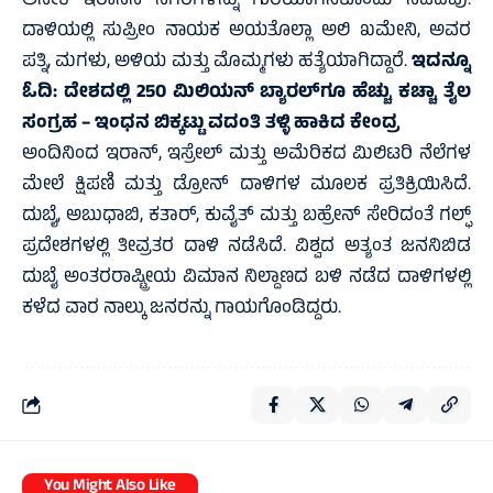
ಅನೇಕ ಇರಾನಿನ ನಗರಗಳನ್ನು ಗುರಿಯಾಗಿಸಿಕೊಂಡು ನಡೆದವು.
ದಾಳಿಯಲ್ಲಿ ಸುಪ್ರೀಂ ನಾಯಕ ಅಯತೊಲ್ಲಾ ಅಲಿ ಖಮೇನಿ, ಅವರ
ಪತ್ನಿ, ಮಗಳು, ಅಳಿಯ ಮತ್ತು ಮೊಮ್ಮಗಳು ಹತ್ಯೆಯಾಗಿದ್ದಾರೆ.
ಇದನ್ನೂ
ಓದಿ:
ದೇಶದಲ್ಲಿ 250 ಮಿಲಿಯನ್ ಬ್ಯಾರಲ್‌ಗೂ ಹೆಚ್ಚು ಕಚ್ಚಾ ತೈಲ
ಸಂಗ್ರಹ – ಇಂಧನ ಬಿಕ್ಕಟ್ಟು ವದಂತಿ ತಳ್ಳಿ ಹಾಕಿದ ಕೇಂದ್ರ
ಅಂದಿನಿಂದ ಇರಾನ್, ಇಸ್ರೇಲ್ ಮತ್ತು ಅಮೆರಿಕದ ಮಿಲಿಟರಿ ನೆಲೆಗಳ
ಮೇಲೆ ಕ್ಷಿಪಣಿ ಮತ್ತು ಡ್ರೋನ್ ದಾಳಿಗಳ ಮೂಲಕ ಪ್ರತಿಕ್ರಿಯಿಸಿದೆ.
ದುಬೈ, ಅಬುಧಾಬಿ, ಕತಾರ್, ಕುವೈತ್ ಮತ್ತು ಬಹ್ರೇನ್ ಸೇರಿದಂತೆ ಗಲ್ಫ್
ಪ್ರದೇಶಗಳಲ್ಲಿ ತೀವ್ರತರ ದಾಳಿ ನಡೆಸಿದೆ. ವಿಶ್ವದ ಅತ್ಯಂತ ಜನನಿಬಿಡ
ದುಬೈ ಅಂತರರಾಷ್ಟ್ರೀಯ ವಿಮಾನ ನಿಲ್ದಾಣದ ಬಳಿ ನಡೆದ ದಾಳಿಗಳಲ್ಲಿ
ಕಳೆದ ವಾರ ನಾಲ್ಕು ಜನರನ್ನು ಗಾಯಗೊಂಡಿದ್ದರು.
You Might Also Like