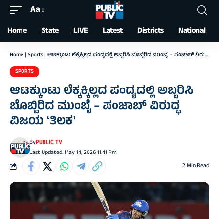
Aa
Font
Resizer
Home
State
LIVE
Latest
Districts
National
Home
|
Sports
|
ಆಟಕ್ಕುಂಟು ಲೆಕ್ಕಕ್ಕಿಲ್ಲದ ಪಂದ್ಯದಲ್ಲಿ ಅಬ್ಬರಿಸಿ ಬೊಬ್ಬಿರಿದ ಮುಂಬೈ – ಪಂಜಾಬ್‌ ವಿರುದ್ಧ ವಿಜಯ ʻತಿಲಕʼ
SPORTS
ಆಟಕ್ಕುಂಟು ಲೆಕ್ಕಕ್ಕಿಲ್ಲದ ಪಂದ್ಯದಲ್ಲಿ ಅಬ್ಬರಿಸಿ
ಬೊಬ್ಬಿರಿದ ಮುಂಬೈ – ಪಂಜಾಬ್‌ ವಿರುದ್ಧ
ವಿಜಯ ʻತಿಲಕʼ
By
PUBLIC TV
Last Updated: May 14, 2026 11:41 Pm
2 Min Read