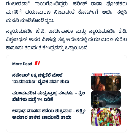
ಗಂಭೀರವಾಗಿ ಗಾಯಗೊಂಡಿದ್ದರು. ಹರೀಶ್‌ ರಾಣಾ ಪೋಷಕರು
ಮಗನಿಗೆ ದಯಾಮರಣ ನೀಡುವಂತೆ ಕೋರ್ಟ್‌ಗೆ ಅರ್ಜಿ ಸಲ್ಲಿಸಿ
ಮನವಿ ಮಾಡಿಕೊಂಡಿದ್ದರು.
ನ್ಯಾಯಮೂರ್ತಿ ಜೆ.ಬಿ. ಪಾರ್ದಿವಾಲಾ ಮತ್ತು ನ್ಯಾಯಮೂರ್ತಿ ಕೆ.ವಿ.
ವಿಶ್ವನಾಥನ್ ಅವರ ಪೀಠವು ತನ್ನ ಆದೇಶದಲ್ಲಿ ದಯಾಮರಣ ಕುರಿತು
ಕಾನೂನು ತರುವಂತೆ ಕೇಂದ್ರವನ್ನು ಒತ್ತಾಯಿಸಿದೆ.
More Read
ನವೆಂಬರ್ 6ಕ್ಕೆ ಬೆಳ್ಳಿತೆರೆ ಮೇಲೆ
ʻರಾಮಾಯಣʼ ದೈವಿಕ ಪರ್ವ ಶುರು
ಮುಂದುವರಿದ ಮಧ್ಯಪ್ರಾಚ್ಯ ಸಂಘರ್ಷ – ತೈಲ
ಬೆಲೆಗಳು ಮತ್ತೆ 1% ಏರಿಕೆ
ಆಷಾಢ ಮಾಸದ ಕಡೆಯ ಶುಕ್ರವಾರ – ಲಕ್ಷ್ಮೀ
ಅವತಾರ ತಾಳಿದ ಚಾಮುಂಡಿ ತಾಯಿ