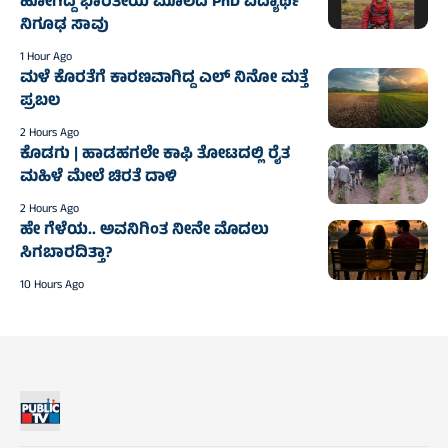
ಹೋಗಿದ್ದ ಭಾರತೀಯ ಮೂಲದ PhD ವಿದ್ಯಾರ್ಥಿ
ನಿಗೂಢ ಸಾವು
1 Hour Ago
ಮಳೆ ಕೊರತೆಗೆ ಕಾರಣವಾಗಿದ್ದ ಎಲ್‌ ನಿನೋ ಮತ್ತೆ
ಪ್ರಬಲ
2 Hours Ago
ಕೊಡಗು | ಹಾಡಹಗಲೇ ಕಾಫಿ ತೋಟದಲ್ಲಿ ರೈತ
ಮಹಿಳೆ ಮೇಲೆ ಚಿರತೆ ದಾಳಿ
2 Hours Ago
ಹೇ ಗೆಳೆಯ.. ಅವನಿಗಿಂತ ನೀನೇ ಮೊದಲು
ಸಿಗಬಾರದಿತ್ತಾ?
10 Hours Ago