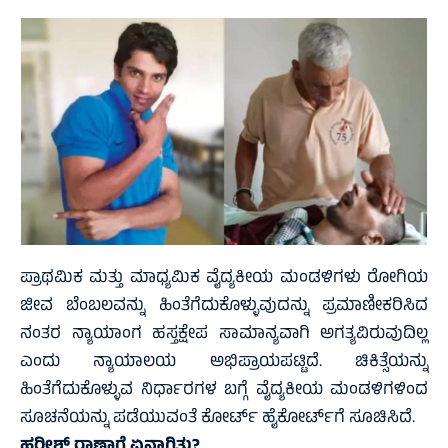
ಪ್ರಾಥಮಿಕ ಮತ್ತು ಮಾಧ್ಯಮಿಕ ವೈದ್ಯಕೀಯ ಮಂಡಳಿಗಳು ರೋಗಿಯ
ಜೀವ ಬೆಂಬಲವನ್ನು ಹಿಂತೆಗೆದುಕೊಳ್ಳುವುದನ್ನು ಪ್ರಮಾಣೀಕರಿಸಿದ
ನಂತರ ನ್ಯಾಯಾಂಗ ಹಸ್ತಕ್ಷೇಪ ಸಾಮಾನ್ಯವಾಗಿ ಅಗತ್ಯವಿರುವುದಿಲ್ಲ
ಎಂದು ನ್ಯಾಯಾಲಯ ಅಭಿಪ್ರಾಯಪಟ್ಟಿದೆ. ಚಿಕಿತ್ಸೆಯನ್ನು
ಹಿಂತೆಗೆದುಕೊಳ್ಳುವ ನಿರ್ಧಾರಗಳ ಬಗ್ಗೆ ವೈದ್ಯಕೀಯ ಮಂಡಳಿಗಳಿಂದ
ಸೂಚನೆಯನ್ನು ಪಡೆಯುವಂತೆ ಕೋರ್ಟ್‌ ಹೈಕೋರ್ಟ್‌ಗೆ ಸೂಚಿಸಿದೆ.
ಹರೀಶ್‌ ರಾಣಾಗೆ ಏನಾಗಿತ್ತು?