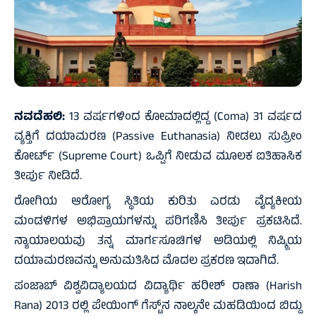
ನವದೆಹಲಿ:
13 ವರ್ಷಗಳಿಂದ ಕೋಮಾದಲ್ಲಿದ್ದ (Coma) 31 ವರ್ಷದ
ವ್ಯಕ್ತಿಗೆ ದಯಾಮರಣ (Passive Euthanasia) ನೀಡಲು ಸುಪ್ರೀಂ
ಕೋರ್ಟ್‌ (Supreme Court) ಒಪ್ಪಿಗೆ ನೀಡುವ ಮೂಲಕ ಐತಿಹಾಸಿಕ
ತೀರ್ಪು ನೀಡಿದೆ.
ರೋಗಿಯ ಆರೋಗ್ಯ ಸ್ಥಿತಿಯ ಕುರಿತು ಎರಡು ವೈದ್ಯಕೀಯ
ಮಂಡಳಿಗಳ ಅಭಿಪ್ರಾಯಗಳನ್ನು ಪರಿಗಣಿಸಿ ತೀರ್ಪು ಪ್ರಕಟಿಸಿದೆ.
ನ್ಯಾಯಾಲಯವು ತನ್ನ ಮಾರ್ಗಸೂಚಿಗಳ ಅಡಿಯಲ್ಲಿ ನಿಷ್ಕ್ರಿಯ
ದಯಾಮರಣವನ್ನು ಅನುಮತಿಸಿದ ಮೊದಲ ಪ್ರಕರಣ ಇದಾಗಿದೆ.
ಪಂಜಾಬ್ ವಿಶ್ವವಿದ್ಯಾಲಯದ ವಿದ್ಯಾರ್ಥಿ ಹರೀಶ್ ರಾಣಾ (Harish
Rana) 2013 ರಲ್ಲಿ ಪೇಯಿಂಗ್ ಗೆಸ್ಟ್‌ನ ನಾಲ್ಕನೇ ಮಹಡಿಯಿಂದ ಬಿದ್ದು