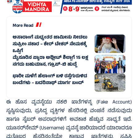
More Read
ಅಸಾರಾಂಗೆ ಮಧ್ಯಂತರ ಜಾಮೀನು ನೀಡಲು
ಸುಪ್ರೀಂ ನಕಾರ – ಕೇರ್ ಟೇಕರ್ ನೇಮಕಕ್ಕೆ
ಒಪ್ಪಿಗೆ
ಮೈಸೂರಿನ ಪ್ಯಾರಾ ಅಥ್ಲೀಟ್ ಶಿಲ್ಪಾಗೆ 15 ಲಕ್ಷ
ನಗದು ಬಹುಮಾನ, ಗ್ರೂಪ್-ಬಿ ಹುದ್ದೆ
ಭಾರೀ ಮಳೆಗೆ ಹೆಲಾಂಗ್ ಬಳಿ ರಸ್ತೆಗುರುಳಿದ
ಬಂಡೆಗಳು – ಬದರಿನಾಥ್‌ ಮಾರ್ಗ ಬಂದ್‌
ಈ ಹೊಸ ವ್ಯವಸ್ಥೆಯು ನಕಲಿ ಖಾತೆಗಳನ್ನ (Fake Account)
ಸೃಷ್ಟಿಸುವುದು, ಪ್ರಸಿದ್ಧ ವ್ಯಕ್ತಿಗಳ ಹೆಸರಿನಲ್ಲಿ ವಂಚನೆ ನಡೆಸುವುದು
ಹಾಗೂ ಸೈಬರ್ ಅಪರಾಧಗಳಿಗೆ ಅವಕಾಶ ಹೆಚ್ಚುವ ಸಾಧ್ಯತೆ ಇದೆ.
ಯೂಸರ್‌ನೇಮ್ (Username) ವ್ಯವಸ್ಥೆ ಜಾರಿಯಾದರೆ ಯಾರಾದರೂ
ಮತ್ತೊಬ್ಬರ ಹೆಸರಿನಂತೆಯೇ ಕಾಣುವ ಖಾತೆಗಳನ್ನು ಸೃಷ್ಟಿಸಿ