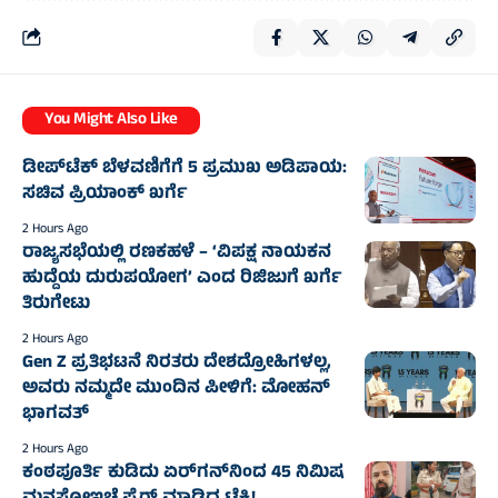
You Might Also Like
ಡೀಪ್‌ಟೆಕ್ ಬೆಳವಣಿಗೆಗೆ 5 ಪ್ರಮುಖ ಅಡಿಪಾಯ:
ಸಚಿವ ಪ್ರಿಯಾಂಕ್ ಖರ್ಗೆ
2 Hours Ago
ರಾಜ್ಯಸಭೆಯಲ್ಲಿ ರಣಕಹಳೆ – ‘ವಿಪಕ್ಷ ನಾಯಕನ
ಹುದ್ದೆಯ ದುರುಪಯೋಗ’ ಎಂದ ರಿಜಿಜುಗೆ ಖರ್ಗೆ
ತಿರುಗೇಟು
2 Hours Ago
Gen Z ಪ್ರತಿಭಟನೆ ನಿರತರು ದೇಶದ್ರೋಹಿಗಳಲ್ಲ,
ಅವರು ನಮ್ಮದೇ ಮುಂದಿನ ಪೀಳಿಗೆ: ಮೋಹನ್
ಭಾಗವತ್‌
2 Hours Ago
ಕಂಠಪೂರ್ತಿ ಕುಡಿದು ಏರ್‌ಗನ್‌ನಿಂದ 45 ನಿಮಿಷ