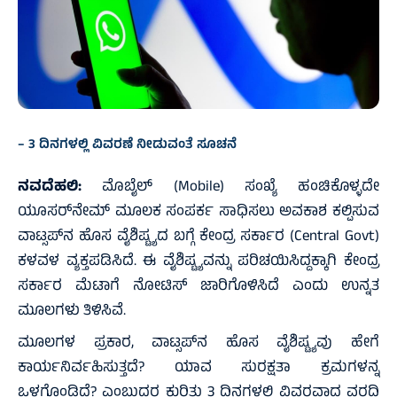
– 3 ದಿನಗಳಲ್ಲಿ ವಿವರಣೆ ನೀಡುವಂತೆ ಸೂಚನೆ
ನವದೆಹಲಿ:
ಮೊಬೈಲ್ (Mobile) ಸಂಖ್ಯೆ ಹಂಚಿಕೊಳ್ಳದೇ
ಯೂಸರ್‌ನೇಮ್ ಮೂಲಕ ಸಂಪರ್ಕ ಸಾಧಿಸಲು ಅವಕಾಶ ಕಲ್ಪಿಸುವ
ವಾಟ್ಸಪ್‌ನ ಹೊಸ ವೈಶಿಷ್ಟ್ಯದ ಬಗ್ಗೆ ಕೇಂದ್ರ ಸರ್ಕಾರ (Central Govt)
ಕಳವಳ ವ್ಯಕ್ತಪಡಿಸಿದೆ. ಈ ವೈಶಿಷ್ಟ್ಯವನ್ನು ಪರಿಚಯಿಸಿದ್ದಕ್ಕಾಗಿ ಕೇಂದ್ರ
ಸರ್ಕಾರ ಮೆಟಾಗೆ ನೋಟಿಸ್‌ ಜಾರಿಗೊಳಿಸಿದೆ ಎಂದು ಉನ್ನತ
ಮೂಲಗಳು ತಿಳಿಸಿವೆ.
ಮೂಲಗಳ ಪ್ರಕಾರ, ವಾಟ್ಸಪ್‌ನ ಹೊಸ ವೈಶಿಷ್ಟ್ಯವು ಹೇಗೆ
ಕಾರ್ಯನಿರ್ವಹಿಸುತ್ತದೆ? ಯಾವ ಸುರಕ್ಷತಾ ಕ್ರಮಗಳನ್ನ
ಒಳಗೊಂಡಿದೆ? ಎಂಬುದರ ಕುರಿತು 3 ದಿನಗಳಲ್ಲಿ ವಿವರವಾದ ವರದಿ