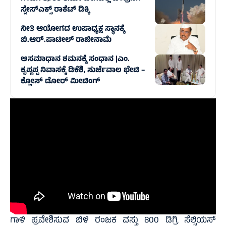
ಸ್ಪೇಸ್‌ಎಕ್ಸ್ ರಾಕೆಟ್ ಡಿಕ್ಕಿ
ನೀತಿ ಆಯೋಗದ ಉಪಾಧ್ಯಕ್ಷ ಸ್ಥಾನಕ್ಕೆ
ಬಿ.ಆರ್.ಪಾಟೀಲ್ ರಾಜೀನಾಮೆ
ಅಸಮಾಧಾನ ಶಮನಕ್ಕೆ ಸಂಧಾನ |ಎಂ.
ಕೃಷ್ಣಪ್ಪ ನಿವಾಸಕ್ಕೆ ಡಿಕೆಶಿ, ಸುರ್ಜೆವಾಲ ಭೇಟಿ –
ಕ್ಲೋಸ್ ಡೋರ್ ಮೀಟಿಂಗ್
ಗಾಳಿ ಪ್ರವೇಶಿಸುವ ಬಿಳಿ ರಂಜಕ ವಸ್ತು 800 ಡಿಗ್ರಿ ಸೆಲ್ಸಿಯಸ್