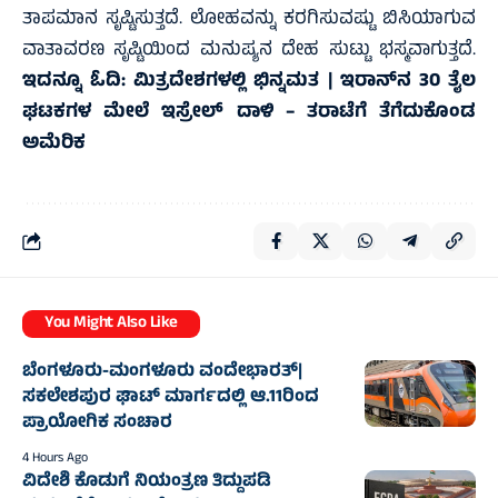
ತಾಪಮಾನ ಸೃಷ್ಟಿಸುತ್ತದೆ. ಲೋಹವನ್ನು ಕರಗಿಸುವಷ್ಟು ಬಿಸಿಯಾಗುವ
ವಾತಾವರಣ ಸೃಷ್ಟಿಯಿಂದ ಮನುಷ್ಯನ ದೇಹ ಸುಟ್ಟು ಭಸ್ಮವಾಗುತ್ತದೆ.
ಇದನ್ನೂ ಓದಿ:
ಮಿತ್ರದೇಶಗಳಲ್ಲಿ ಭಿನ್ನಮತ | ಇರಾನ್‌ನ 30 ತೈಲ
ಘಟಕಗಳ ಮೇಲೆ ಇಸ್ರೇಲ್ ದಾಳಿ – ತರಾಟೆಗೆ ತೆಗೆದುಕೊಂಡ
ಅಮೆರಿಕ
You Might Also Like
ಬೆಂಗಳೂರು-ಮಂಗಳೂರು ವಂದೇಭಾರತ್‌|
ಸಕಲೇಶಪುರ ಘಾಟ್ ಮಾರ್ಗದಲ್ಲಿ ಆ.11ರಿಂದ
ಪ್ರಾಯೋಗಿಕ ಸಂಚಾರ
4 Hours Ago
ವಿದೇಶಿ ಕೊಡುಗೆ ನಿಯಂತ್ರಣ ತಿದ್ದುಪಡಿ