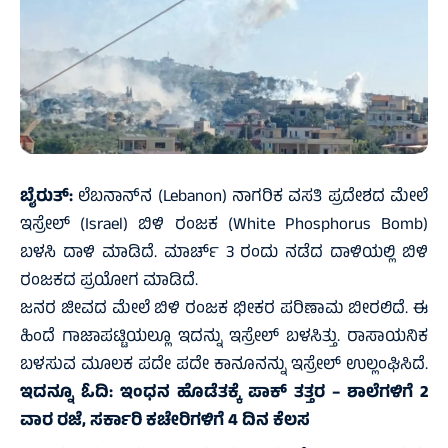
ಬೈರುತ್‌:
ಲೆಬನಾನ್‌ನ (Lebanon) ನಾಗರಿಕ ವಸತಿ ಪ್ರದೇಶದ ಮೇಲೆ
ಇಸ್ರೇಲ್ (Israel) ಬಿಳಿ ರಂಜಕ (White Phosphorus Bomb)
ಬಳಸಿ ದಾಳಿ ಮಾಡಿದೆ. ಮಾರ್ಚ್ 3 ರಂದು ನಡೆದ ದಾಳಿಯಲ್ಲಿ ಬಿಳಿ
ರಂಜಕದ ಪ್ರಯೋಗ ಮಾಡಿದೆ.
ಜನರ ಜೀವದ ಮೇಲೆ ಬಿಳಿ ರಂಜಕ ಭೀಕರ ಪರಿಣಾಮ ಬೀರಲಿದೆ. ಈ
ಹಿಂದೆ ಗಾಜಾಪಟ್ಟಿಯಲ್ಲೂ ಇದನ್ನು ಇಸ್ರೇಲ್ ಬಳಸಿತ್ತು. ರಾಸಾಯನಿಕ
ಬಳಸುವ ಮೂಲಕ ಪದೇ ಪದೇ ಕಾನೂನನ್ನು ಇಸ್ರೇಲ್‌ ಉಲ್ಲಂಘಿಸಿದೆ.
ಇದನ್ನೂ ಓದಿ:
ಇಂಧನ ಹೊಡೆತಕ್ಕೆ ಪಾಕ್ ತತ್ತರ – ಶಾಲೆಗಳಿಗೆ 2
ವಾರ ರಜೆ, ಸರ್ಕಾರಿ ಕಚೇರಿಗಳಿಗೆ 4 ದಿನ ಕೆಲಸ