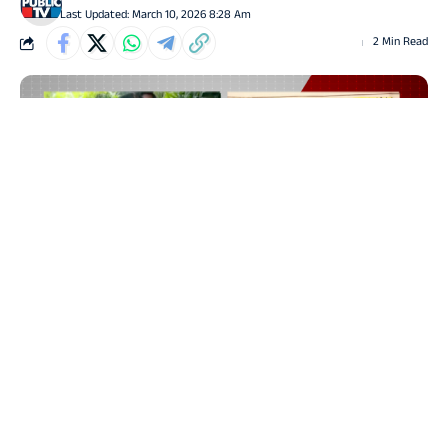
Last Updated: March 10, 2026 8:28 Am
2 Min Read
ಬೀದರ್:
ಕಾಂಗ್ರೆಸ್ ಸರ್ಕಾರದ (Congress Govt) ಮಹತ್ವಾಕಾಂಕ್ಷಿ
ಯೋಜನೆಗಳಲ್ಲಿ ಒಂದಾದ ಗೃಹಲಕ್ಷ್ಮಿ ಬೀದರ್ (Bidar) ಜನ್ರ ಪಾಲಿಗೆ
ಇದ್ದು ಇಲ್ಲವಾಗಿದೆ. ಗೃಹಲಕ್ಷ್ಮಿ ಹಣದಲ್ಲೇ ಬದುಕಿರುವ ಬಡಪಾಯಿ
ಮಹಿಳೆಯರಿಗೆ ಸರಿಯಾಗಿ ಹಣ ನೀಡದೇ ಸತ್ತವರ ಖಾತೆಗೆ 10 ಕೋಟಿ