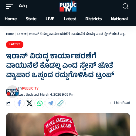
Aa
Font
Resizer
Home
State
LIVE
Latest
Districts
National
Home
|
Latest
|
ಇರಾನ್‌ ವಿರುದ್ಧ ಕಾರ್ಯಾಚರಣೆಗೆ ವಾಯುನೆಲೆ ಕೊಡಲ್ಲ ಎಂದ ಸ್ಪೇನ್‌ ಜೊತೆ ವ್ಯಾಪಾರ ಒಪ್ಪಂದ ರದ್ದುಗೊಳಿಸಿದ ಟ್ರಂಪ್‌
LATEST
ಇರಾನ್‌ ವಿರುದ್ಧ ಕಾರ್ಯಾಚರಣೆಗೆ
ವಾಯುನೆಲೆ ಕೊಡಲ್ಲ ಎಂದ ಸ್ಪೇನ್‌ ಜೊತೆ
ವ್ಯಾಪಾರ ಒಪ್ಪಂದ ರದ್ದುಗೊಳಿಸಿದ ಟ್ರಂಪ್‌
By
PUBLIC TV
Last Updated: March 4, 2026 9:05 Pm
1 Min Read