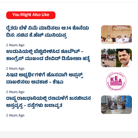
You Might Also Like
ರೈತರು ಬೆಳೆ ವಿಮೆ ಮಾಡಿಸಲು ಆ.14 ಕೊನೆಯ
ದಿನ: ಸಚಿವ ಕೆ.ಹೆಚ್ ಮುನಿಯಪ್ಪ
2 Hours Ago
ಉಡುಪಿಯಲ್ಲಿ ಬೆಚ್ಚಿಬೀಳಿಸಿದ ಶೂಟೌಟ್ –
ಕಾಂಗ್ರೆಸ್ ಮುಖಂಡ ಡೇವಿಡ್ ಡಿಸೋಜಾ ಹತ್ಯೆ
2 Hours Ago
ಸಿಇಟಿ ಅಭ್ಯರ್ಥಿಗಳಿಗೆ ಹೊಸದಾಗಿ ಆಪ್ಷನ್ಸ್
ದಾಖಲಿಸಲು ಅವಕಾಶ – ಕೆಇಎ
2 Hours Ago
ರಾಷ್ಟ್ರ ರಾಜಧಾನಿಯಲ್ಲಿ ರಣಮಳೆಗೆ ಜನಜೀವನ
ಅಸ್ತವ್ಯಸ್ತ – ರಸ್ತೆಗಳು ಜಲಾವೃತ
2 Hours Ago