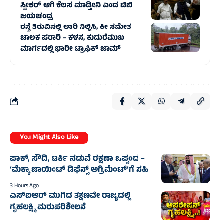
ಸ್ವೀಕರ್ ಆಗಿ ಕೆಲಸ ಮಾಡ್ತೀನಿ ಎಂದ ಟಿಬಿ
ಜಯಚಂದ್ರ
ರಸ್ತೆ ತಿರುವಿನಲ್ಲಿ ಲಾರಿ ನಿಲ್ಲಿಸಿ, ಕೀ ಸಮೇತ
ಚಾಲಕ ಪರಾರಿ – ಕಳಸ, ಕುದುರೆಮುಖ
ಮಾರ್ಗದಲ್ಲಿ‌ ಭಾರೀ ಟ್ರಾಫಿಕ್‌ ಜಾಮ್
You Might Also Like
ಪಾಕ್, ಸೌದಿ, ಟರ್ಕಿ ನಡುವೆ ರಕ್ಷಣಾ ಒಪ್ಪಂದ –
‘ಮೆಕ್ಕಾ ಜಾಯಿಂಟ್ ಡಿಫೆನ್ಸ್ ಅಗ್ರಿಮೆಂಟ್’ಗೆ ಸಹಿ
3 Hours Ago
ಎಸ್‌ಐಆರ್ ಮುಗಿದ ತಕ್ಷಣವೇ ರಾಜ್ಯದಲ್ಲಿ
ಗೃಹಲಕ್ಷ್ಮಿ ಮರುಪರಿಶೀಲನೆ