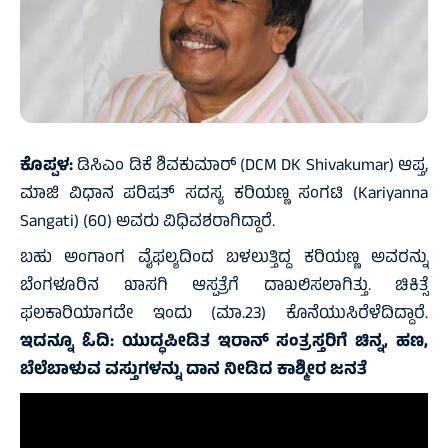
ಕೊಪ್ಪಳ:
ಡಿಸಿಎಂ ಡಿಕೆ ಶಿವಕುಮಾರ್ (DCM DK Shivakumar) ಆಪ್ತ,
ಮಾಜಿ ವಿಧಾನ ಪರಿಷತ್ ಸದಸ್ಯ ಕರಿಯಣ್ಣ ಸಂಗಟಿ (Kariyanna
Sangati) (60) ಅವರು ವಿಧಿವಶರಾಗಿದ್ದಾರೆ.
ಬಹು ಅಂಗಾಂಗ ವೈಫಲ್ಯದಿಂದ ಬಳಲುತ್ತಿದ್ದ ಕರಿಯಣ್ಣ ಅವರನ್ನು
ಬೆಂಗಳೂರಿನ ಖಾಸಗಿ ಆಸ್ಪತ್ರೆಗೆ ದಾಖಲಿಸಲಾಗಿತ್ತು. ಚಿಕಿತ್ಸೆ
ಫಲಕಾರಿಯಾಗದೇ ಇಂದು (ಮಾ.23) ಕೊನೆಯುಸಿರೆಳೆದಿದ್ದಾರೆ.
ಇದನ್ನೂ ಓದಿ:
ಯುದ್ಧಪೀಡಿತ ಇರಾನ್‌ ಸಂತ್ರಸ್ತರಿಗೆ ಚಿನ್ನ, ಹಣ,
ಬೆಲೆಬಾಳುವ ವಸ್ತುಗಳನ್ನು ದಾನ ನೀಡಿದ ಕಾಶ್ಮೀರ ಜನತೆ