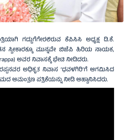
ಯಾಗಿ ಗದ್ದುಗೆಗೇರಲಿರುವ ಕೆಪಿಸಿಸಿ ಅಧ್ಯಕ್ಷ ಡಿ.ಕೆ.
 ಸ್ವೀಕಾರಕ್ಕೂ ಮುನ್ನವೇ ಬಿಜೆಪಿ ಹಿರಿಯ ನಾಯಕ,
rappa) ಅವರ ನಿವಾಸಕ್ಕೆ ಭೇಟಿ ನೀಡಿದರು.
್ಪನವರ ಅಧಿಕೃತ ನಿವಾಸ ‘ಧವಳಗಿರಿ’ಗೆ ಆಗಮಿಸಿದ
ಮದ ಆಮಂತ್ರಣ ಪತ್ರಿಕೆಯನ್ನು ನೀಡಿ ಆಹ್ವಾನಿಸಿದರು.