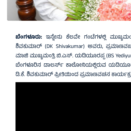
ಬೆಂಗಳೂರು:
ಇನ್ನೇನು ಕೆಲವೇ ಗಂಟೆಗಳಲ್ಲಿ ಮುಖ್ಯಮಂತ್ರಿ
ಶಿವಕುಮಾರ್ (DK Shivakumar) ಅವರು, ಪ್ರಮಾಣವಚನ
ಮಾಜಿ ಮುಖ್ಯಮಂತ್ರಿ ಬಿ.ಎಸ್. ಯಡಿಯೂರಪ್ಪ (BS Yediyu
ಬೆಂಗಳೂರಿನ ಡಾಲರ್ಸ್ ಕಾಲೋನಿಯಲ್ಲಿರುವ ಯಡಿಯೂರಪ
ಡಿ.ಕೆ. ಶಿವಕುಮಾರ್ ಪ್ರೀತಿಯಿಂದ ಪ್ರಮಾಣವಚನ ಕಾರ್ಯಕ್ರ