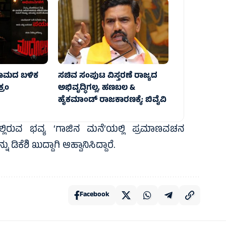
ರಾಮದ ಬಳಿಕ
ಸಚಿವ ಸಂಪುಟ ವಿಸ್ತರಣೆ ರಾಜ್ಯದ
್ರಂ
ಅಭಿವೃದ್ಧಿಗಲ್ಲ, ಹಣಬಲ &
ಹೈಕಮಾಂಡ್ ರಾಜಕಾರಣಕ್ಕೆ: ಬಿವೈವಿ
ರುವ ಭವ್ಯ ‘ಗಾಜಿನ ಮನೆ’ಯಲ್ಲಿ ಪ್ರಮಾಣವಚನ
ಿಕೆಶಿ ಖುದ್ದಾಗಿ ಆಹ್ವಾನಿಸಿದ್ದಾರೆ.
Facebook