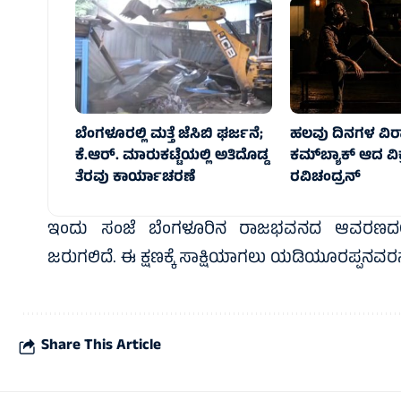
ಬೆಂಗಳೂರಲ್ಲಿ ಮತ್ತೆ ಜೆಸಿಬಿ ಘರ್ಜನೆ;
ಹಲವು ದಿನಗಳ ವಿ
ಕೆ.ಆರ್.‌ ಮಾರುಕಟ್ಟೆಯಲ್ಲಿ ಅತಿದೊಡ್ಡ
ಕಮ್‌ಬ್ಯಾಕ್ ಆದ ವಿಕ
ತೆರವು ಕಾರ್ಯಾಚರಣೆ
ರವಿಚಂದ್ರನ್
ಇಂದು ಸಂಜೆ ಬೆಂಗಳೂರಿನ ರಾಜಭವನದ ಆವರಣದಲ್ಲಿ
ಜರುಗಲಿದೆ. ಈ ಕ್ಷಣಕ್ಕೆ ಸಾಕ್ಷಿಯಾಗಲು ಯಡಿಯೂರಪ್ಪನವರನ್ನು ಡ
Share This Article