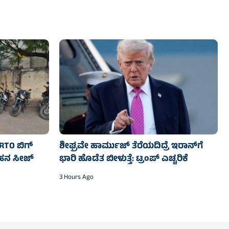
ಧ RTO ಬಿಗ್
ಶೀಘ್ರವೇ ಹಾರ್ಮುಜ್‌ ತೆರೆಯದಿದ್ರೆ ಇರಾನ್‌ಗೆ
ಾಹನ ಸೀಜ್
ಭಾರಿ ಹೊಡೆತ ಬೀಳುತ್ತೆ: ಟ್ರಂಪ್‌ ಎಚ್ಚರಿಕೆ
3 Hours Ago