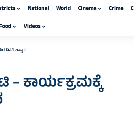
stricts
National
World
Cinema
Crime
C
Food
Videos
ಂತೆ ಡಿಕೆಶಿ ಆಹ್ವಾನ
ಟಿ – ಕಾರ್ಯಕ್ರಮಕ್ಕೆ
ನ