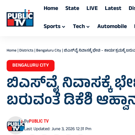
Home
State
LIVE
Latest
Di
Sports
Tech
Automobile
Home
|
Districts
|
Bengaluru City
|
ಬಿಎಸ್‌ವೈ ನಿವಾಸಕ್ಕೆ ಭೇಟಿ – ಕಾರ್ಯಕ್ರಮಕ್ಕೆ ಬರುವ
BENGALURU CITY
ಬಿಎಸ್‌ವೈ ನಿವಾಸಕ್ಕೆ ಭೇ
ಬರುವಂತೆ ಡಿಕೆಶಿ ಆಹ್ವಾ
By
PUBLIC TV
Last Updated: June 3, 2026 12:31 Pm