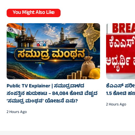
You Might Also Like
Public TV Explainer | ಸಮುದ್ರದಾಳದ
ಕೆಎಎಸ್ ಪರೀಕ್ಷ
ಸಂಪತ್ತಿನ ಹುಡುಕಾಟ – 84,084 ಕೋಟಿ ವೆಚ್ಚದ
1.5 ಕೋಟಿ ಹಣ
‘ಸಮುದ್ರ ಮಂಥನ’ ಯೋಜನೆ ಏನು?
2 Hours Ago
2 Hours Ago