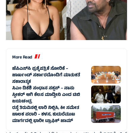
More Read
ಜೆಪಿಎಸ್‌ಸಿ ಪ್ರಶ್ನೆಪತ್ರಿಕೆ ಸೋರಿಕೆ –
ಜಾರ್ಖಂಡ್‌ ಸರ್ಕಾರದೊಂದಿಗೆ ಮಾತುಕತೆ
ಸಕಾರಾತ್ಮಕ
ಸಿಎಂ ಡಿಕೆಶಿ ಸಂಧಾನ ಸಕ್ಸಸ್‌ – ನಾನು
ಸ್ವೀಕರ್ ಆಗಿ ಕೆಲಸ ಮಾಡ್ತೀನಿ ಎಂದ ಟಿಬಿ
ಜಯಚಂದ್ರ
ರಸ್ತೆ ತಿರುವಿನಲ್ಲಿ ಲಾರಿ ನಿಲ್ಲಿಸಿ, ಕೀ ಸಮೇತ
ಚಾಲಕ ಪರಾರಿ – ಕಳಸ, ಕುದುರೆಮುಖ
ಮಾರ್ಗದಲ್ಲಿ‌ ಭಾರೀ ಟ್ರಾಫಿಕ್‌ ಜಾಮ್