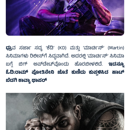
ಧ್ರು
ವ ಸರ್ಜಾ ಸದ್ಯ ‘ಕೆಡಿ’ (KD) ಮತ್ತು ‘ಮಾರ್ಟಿನ್’ (Martin)
ಸಿನಿಮಾಗಳು ರಿಲೀಸ್‌ಗೆ ಸಿದ್ಧವಾಗಿದೆ. ಅದರಲ್ಲಿ ‘ಮಾರ್ಟಿನ್’ ಸಿನಿಮಾ
ಬಗ್ಗೆ ಬಿಗ್ ಅಪ್‌ಡೇಟ್‌ವೊಂದು ಹೊರಬೀಳಲಿದೆ.
ಇದನ್ನೂ
ಓದಿ:
ರಾಮ್ ಪೋತಿನೇನಿ ಜೊತೆ ಕುಣಿದು ಕುಪ್ಪಳಿಸಿದ ಹಾಟ್
ಬೆಡಗಿ ಕಾವ್ಯಾ ಥಾಪರ್