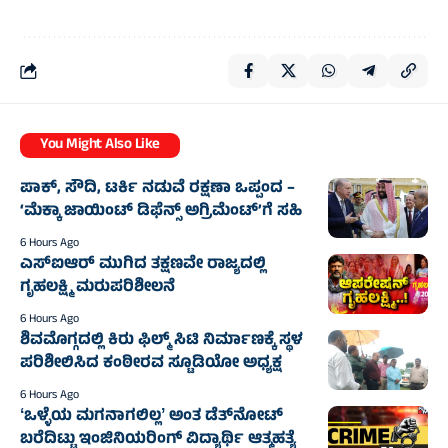
You Might Also Like
ಪಾಕ್, ಸೌದಿ, ಟರ್ಕಿ ನಡುವೆ ರಕ್ಷಣಾ ಒಪ್ಪಂದ –
‘ಮೆಕ್ಕಾ ಜಾಯಿಂಟ್ ಡಿಫೆನ್ಸ್ ಅಗ್ರಿಮೆಂಟ್’ಗೆ ಸಹಿ
6 Hours Ago
ಎಸ್‌ಐಆರ್ ಮುಗಿದ ತಕ್ಷಣವೇ ರಾಜ್ಯದಲ್ಲಿ
ಗೃಹಲಕ್ಷ್ಮಿ ಮರುಪರಿಶೀಲನೆ
6 Hours Ago
ಶಿವಮೊಗ್ಗದಲ್ಲಿ ಕಿರು ಫಿಲ್ಮ್ ಸಿಟಿ ನಿರ್ಮಾಣಕ್ಕೆ ಸ್ಥಳ
ಪರಿಶೀಲಿಸಿದ ಕಂಠೀರವ ಸ್ಟೂಡಿಯೋ ಅಧ್ಯಕ್ಷ
6 Hours Ago
ʻಒಳ್ಳೆಯ ಮಗನಾಗಲಿಲ್ಲʼ ಅಂತ ಡೆತ್‌ನೋಟ್
ಬರೆದಿಟ್ಟು ಇಂಜಿನಿಯರಿಂಗ್ ವಿದ್ಯಾರ್ಥಿ ಆತ್ಮಹತ್ಯೆ‌