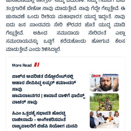
ಚುನಾವಣೆಯಲ್ಲಿ ಕಾಂಗ್ರೆಸ್ ನಮ್ಮ ಎದುರಾಳಿ. ನಮ್ಮ ಗೆಲುವಿಗೆ ಏನು
ತಂತ್ರಗಾರಿಕೆ ಬೇಕೋ ನಾವು ಮಾಡುತ್ತೇವೆ. ನಾವು ಗೆದ್ದೇ ಗೆಲ್ಲುತ್ತೇವೆ. ಈ
ಚುನಾವಣೆ ಒಂದು ರೀತಿಯ ಮಹಾಭಾರತ ಯುದ್ಧ ಇದ್ದಂತೆ. ನಾವು
ಐದು ಜನ ಪಾಂಡವರು ಸೇರಿ ಕೌರವರ ಜೊತೆ ಯುದ್ಧ ಮಾಡಿ
ಗೆಲ್ಲುತ್ತೇವೆ. ಅಹಿಂದ ಸಮುದಾಯ ಸೇರಿದಂತೆ ಎಲ್ಲಾ
ಸಮುದಾಯವನ್ನು ಒಟ್ಟಿಗೆ ಕರೆದುಕೊಂಡು ಹೋಗುವ ಕೆಲಸ
ಮಾಡುತ್ತೇವೆ ಎಂದು ತಿಳಿಸಿದ್ದಾರೆ.
More Read
ಪಾಕ್‌ನ ಅಪರಿಚಿತ ರೆಸ್ಟೋರೆಂಟ್‌ನಲ್ಲಿ
ಆಹಾರ ಸೇವಿಸಿದ್ದ ಲಷ್ಕರ್‌ ಕಮಾಂಡರ್‌
ಸಾವು
ಚಾಮರಾಜನಗರ | ಕಾಡಾನೆ ದಾಳಿಗೆ ಫಾರೆಸ್ಟ್
ವಾಚರ್ ಸಾವು
ಸಿಎಂ ಒತ್ತಡಕ್ಕೆ ಸಭಾಪತಿ ಹೊರಟ್ಟಿ
ರಾಜೀನಾಮೆ – ಅಂಗೀಕರಿಸದಂತೆ
ರಾಜ್ಯಪಾಲರಿಗೆ ಬಿಜೆಪಿ ನಿಯೋಗ ಮನವಿ