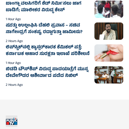
ಬಾಂಗ್ಲಾ ವಲಸಿಗರಿಗೆ ಶೆಡ್ ನಿರ್ಮಿಸಲು ಜಾಗ
ಬಾಡಿಗೆ; ಮಾಲೀಕರ ವಿರುದ್ಧ ಕೇಸ್
1 Hour Ago
ಷರತ್ತು ಉಲ್ಲಂಘಿಸಿ ದೆಹಲಿ ಪ್ರವಾಸ – ಸಚಿವ
ನಾಗೇಂದ್ರಗೆ ಸಂಕಷ್ಟ, ರದ್ದಾಗುತ್ತಾ ಜಾಮೀನು?
2 Hours Ago
ಲಿಪ್‌ಸ್ಟಿಕ್‌ನಲ್ಲಿ ಕ್ಯಾನ್ಸರ್‌ಕಾರಕ ಕೆಮಿಕಲ್ ಪತ್ತೆ;
ಕರ್ನಾಟಕ ಆಹಾರ ಸುರಕ್ಷತಾ ಇಲಾಖೆ ಪರಿಶೀಲನೆ
1 Hour Ago
ಬಿಡದಿ ಟೌನ್‌ಶಿಪ್ ವಿರುದ್ಧ ಪಾದಯಾತ್ರೆಗೆ ಮುನ್ನ
ದೇವೇಗೌಡರ ಆಶೀರ್ವಾದ ಪಡೆದ ನಿಖಿಲ್
2 Hours Ago