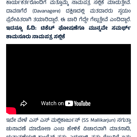
ಕಾರ್ಯಕರ್ತರೊಂದಿಗೆ ಮತ್ತೊಮ್ಮೆ ನಾಮಪತ್ರ ಸಲ್ಲಿಕೆ ಮಾಡುತ್ತೇವೆ.
ದಾವಣಗೆರೆ (Davanagere) ದಕ್ಷಿಣದಲ್ಲಿ ಮತದಾರರು ಸ್ವಯಂ
ಪ್ರೆರೇಪಿತರಾಗಿ ತಯಾರಿದ್ದಾರೆ. ಈ ಬಾರಿ ಗೆದ್ದೇ ಗೆಲ್ಲುತ್ತೇವೆ ಎಂದಿದ್ದಾರೆ.
ಇದನ್ನೂ ಓದಿ:
ಟಿಕೆಟ್‌ ಘೋಷಣೆಗೂ ಮುನ್ನವೇ ಸಮರ್ಥ್‌
ಶಾಮನೂರು ನಾಮಪತ್ರ ಸಲ್ಲಿಕೆ
ಇದೇ ವೇಳೆ ಎಸ್ ಎಸ್ ಮಲ್ಲಿಕಾರ್ಜುನ್ (SS Mallikarjun) ನಗುತ್ತಾ
ಚುನಾವಣೆ ಮಾಡೋಣ ಎಂಬ ಹೇಳಿಕೆ ವಿಚಾರವಾಗಿ ಮಾತನಾಡಿ,