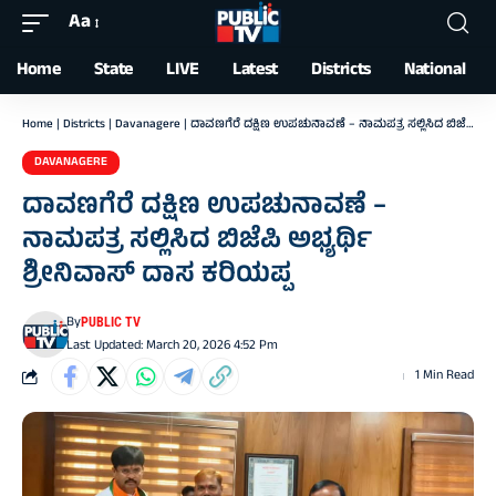
Aa
Font
Resizer
Home
State
LIVE
Latest
Districts
National
Home
|
Districts
|
Davanagere
|
ದಾವಣಗೆರೆ ದಕ್ಷಿಣ ಉಪಚುನಾವಣೆ – ನಾಮಪತ್ರ ಸಲ್ಲಿಸಿದ ಬಿಜೆಪಿ ಅಭ್ಯರ್ಥಿ ಶ್ರೀನಿವಾಸ್ ದಾಸ ಕರಿಯಪ್ಪ
DAVANAGERE
ದಾವಣಗೆರೆ ದಕ್ಷಿಣ ಉಪಚುನಾವಣೆ –
ನಾಮಪತ್ರ ಸಲ್ಲಿಸಿದ ಬಿಜೆಪಿ ಅಭ್ಯರ್ಥಿ
ಶ್ರೀನಿವಾಸ್ ದಾಸ ಕರಿಯಪ್ಪ
By
PUBLIC TV
Last Updated: March 20, 2026 4:52 Pm
1 Min Read