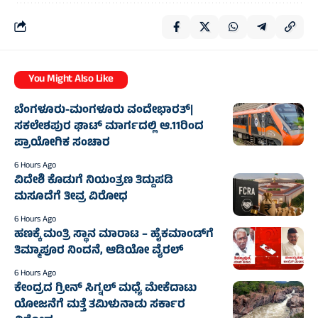
You Might Also Like
ಬೆಂಗಳೂರು-ಮಂಗಳೂರು ವಂದೇಭಾರತ್‌|
ಸಕಲೇಶಪುರ ಘಾಟ್ ಮಾರ್ಗದಲ್ಲಿ ಆ.11ರಿಂದ
ಪ್ರಾಯೋಗಿಕ ಸಂಚಾರ
6 Hours Ago
ವಿದೇಶಿ ಕೊಡುಗೆ ನಿಯಂತ್ರಣ ತಿದ್ದುಪಡಿ
ಮಸೂದೆಗೆ ತೀವ್ರ ವಿರೋಧ
6 Hours Ago
ಹಣಕ್ಕೆ ಮಂತ್ರಿ ಸ್ಥಾನ ಮಾರಾಟ – ಹೈಕಮಾಂಡ್‌ಗೆ
ತಿಮ್ಮಾಪೂರ ನಿಂದನೆ, ಆಡಿಯೋ ವೈರಲ್
6 Hours Ago
ಕೇಂದ್ರದ ಗ್ರೀನ್ ಸಿಗ್ನಲ್ ಮಧ್ಯೆ ಮೇಕೆದಾಟು
ಯೋಜನೆಗೆ ಮತ್ತೆ ತಮಿಳುನಾಡು ಸರ್ಕಾರ