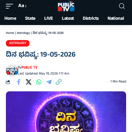
Aa
Font
Resizer
Home
State
LIVE
Latest
Districts
National
Home
|
Astrology
|
ದಿನ ಭವಿಷ್ಯ: 19-05-2026
ASTROLOGY
ದಿನ ಭವಿಷ್ಯ: 19-05-2026
By
PUBLIC TV
Last Updated: May 19, 2026 7:11 Am
1 Min Read