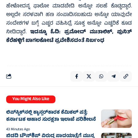
ಹೇಳೋದನ್ನ ಫಾಲೋ ಮಾಡಬೇಡಿ ಅನ್ನೋ ಸಲಹೆ ಕೊಟ್ಟಿದ್ದಾರೆ.
ಅಲ್ಲದೇ ಸರಳವಾಗಿ ಹಣ ಸಂಪಾದಿಸಬಹುದು ಅನ್ನೋ ಯಾವುದೇ
ಸಂದೇಶಗಳ ಬಗ್ಗೆ ಎಚ್ಚರ ವಹಿಸಿದ್ರೆ ಸೂಕ್ತ ಅನ್ನೋ ಎಚ್ಚರಿಕೆ ಕೂಡ
ನೀಡಿದ್ದಾರೆ.
ಇದನ್ನೂ ಓದಿ:
ಪ್ರಮೋದ್ ಮುತಾಲಿಕ್, ಪುನಿತ್
ಕೆರೆಹಳ್ಳಿಗೆ ಬಾಗಲಕೋಟೆ ಪ್ರವೇಶಿಸದಂತೆ ನಿರ್ಬಂಧ
You Might Also Like
ಲಿಪ್‌ಸ್ಟಿಕ್‌ನಲ್ಲಿ ಕ್ಯಾನ್ಸರ್‌ಕಾರಕ ಕೆಮಿಕಲ್ ಪತ್ತೆ;
ಕರ್ನಾಟಕ ಆಹಾರ ಸುರಕ್ಷತಾ ಇಲಾಖೆ ಪರಿಶೀಲನೆ
43 Minutes Ago
ಬಿಡದಿ ಟೌನ್‌ಶಿಪ್ ವಿರುದ್ಧ ಪಾದಯಾತ್ರೆಗೆ ಮುನ್ನ