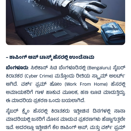
– ಶಾಪಿಂಗ್ ಆಪ್ ಟಾಸ್ಕ್ ಹೆಸರಲ್ಲಿ ಉಂಡೆನಾಮ
ಬೆಂಗಳೂರು
: ಸಿಲಿಕಾನ್ ಸಿಟಿ ಬೆಂಗಳೂರಿನಲ್ಲಿ (Bengaluru) ಸೈಬರ್
ಕಿರಾತಕರ (Cyber Crime) ಮತ್ತೊಂದು ರೀತಿಯ ಸ್ಕ್ಯಾಮ್ ಅಲರ್ಟ್
ಆಗಿದೆ. ವರ್ಕ್ ಫ್ರಮ್ ಹೋಂ (Work From Home) ಹೆಸರಲ್ಲಿ
ಅಮಾಯಕರಿಗೆ ಗಾಳ ಹಾಕುವ ಮೂಲಕ, ಹಣ ಲೂಟಿ ಮಾಡುತ್ತಿದ್ದು,
ಈ ಮಾದರಿಯ ಪ್ರಕರಣ ಒಂದು ಬಯಲಾಗಿದೆ.
ಸೈಬರ್ ಕ್ರೈಂ ಹೆಸರಲ್ಲಿ ಕಿರಾತಕರು ಇತ್ತೀಚಿನ ದಿನಗಳಲ್ಲಿ ನಾನಾ
ಮಾದರಿಯಲ್ಲಿ ಜನರಿಗೆ ಮೋಸ ಮಾಡುವ ಪ್ರಕರಣಗಳು ಹೆಚ್ಚಾಗುತ್ತಲೇ
ಇವೆ. ಅದರಲ್ಲೂ ಇತ್ತೀಚಿಗೆ ಕೆಲ ಶಾಪಿಂಗ್ ಆಪ್, ಮತ್ತು ವರ್ಕ್ ಫ್ರಮ್