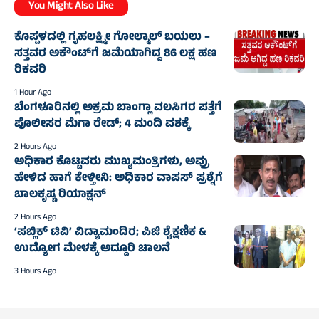
You Might Also Like
ಕೊಪ್ಪಳದಲ್ಲಿ ಗೃಹಲಕ್ಷ್ಮೀ ಗೋಲ್ಮಾಲ್‌ ಬಯಲು –
ಸತ್ತವರ ಅಕೌಂಟ್‌ಗೆ ಜಮೆಯಾಗಿದ್ದ 86 ಲಕ್ಷ ಹಣ
ರಿಕವರಿ
1 Hour Ago
ಬೆಂಗಳೂರಿನಲ್ಲಿ ಅಕ್ರಮ ಬಾಂಗ್ಲಾ ವಲಸಿಗರ ಪತ್ತೆಗೆ
ಪೊಲೀಸರ ಮೆಗಾ ರೇಡ್; 4 ಮಂದಿ ವಶಕ್ಕೆ
2 Hours Ago
ಅಧಿಕಾರ ಕೊಟ್ಟವರು ಮುಖ್ಯಮಂತ್ರಿಗಳು, ಅವ್ರು
ಹೇಳಿದ ಹಾಗೆ ಕೇಳ್ತೀನಿ: ಅಧಿಕಾರ ವಾಪಸ್ ಪ್ರಶ್ನೆಗೆ
ಬಾಲಕೃಷ್ಣ ರಿಯಾಕ್ಷನ್
2 Hours Ago
‘ಪಬ್ಲಿಕ್ ಟಿವಿ’ ವಿದ್ಯಾಮಂದಿರ; ಪಿಜಿ ಶೈಕ್ಷಣಿಕ &
ಉದ್ಯೋಗ ಮೇಳಕ್ಕೆ ಅದ್ದೂರಿ ಚಾಲನೆ
3 Hours Ago