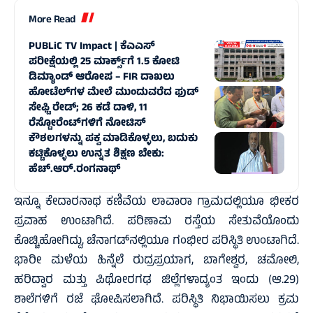
More Read
PUBLiC TV Impact | ಕೆಎಎಸ್
ಪರೀಕ್ಷೆಯಲ್ಲಿ 25 ಮಾರ್ಕ್ಸ್‌ಗೆ 1.5 ಕೋಟಿ
ಡಿಮ್ಯಾಂಡ್ ಆರೋಪ – FIR ದಾಖಲು
ಹೋಟೆಲ್‌ಗಳ ಮೇಲೆ ಮುಂದುವರೆದ ಫುಡ್
ಸೇಫ್ಟಿ ರೇಡ್; 26 ಕಡೆ ದಾಳಿ, 11
ರೆಸ್ಟೋರೆಂಟ್‌ಗಳಿಗೆ ನೋಟಿಸ್
ಕೌಶಲಗಳನ್ನು ಪಕ್ವ ಮಾಡಿಕೊಳ್ಳಲು, ಬದುಕು
ಕಟ್ಟಿಕೊಳ್ಳಲು ಉನ್ನತ ಶಿಕ್ಷಣ ಬೇಕು:
ಹೆಚ್.ಆರ್.ರಂಗನಾಥ್
ಇನ್ನೂ ಕೇದಾರನಾಥ ಕಣಿವೆಯ ಲಾವಾರಾ ಗ್ರಾಮದಲ್ಲಿಯೂ ಭೀಕರ
ಪ್ರವಾಹ ಉಂಟಾಗಿದೆ. ಪರಿಣಾಮ ರಸ್ತೆಯ ಸೇತುವೆಯೊಂದು
ಕೊಚ್ಚಿಹೋಗಿದ್ದು, ಚೆನಾಗಡ್‌ನಲ್ಲಿಯೂ ಗಂಭೀರ ಪರಿಸ್ಥಿತಿ ಉಂಟಾಗಿದೆ.
ಭಾರೀ ಮಳೆಯ ಹಿನ್ನೆಲೆ ರುದ್ರಪ್ರಯಾಗ, ಬಾಗೇಶ್ವರ, ಚಮೋಲಿ,
ಹರಿದ್ವಾರ ಮತ್ತು ಪಿಥೋರಗಢ ಜಿಲ್ಲೆಗಳಾದ್ಯಂತ ಇಂದು (ಆ.29)
ಶಾಲೆಗಳಿಗೆ ರಜೆ ಘೋಷಿಸಲಾಗಿದೆ. ಪರಿಸ್ಥಿತಿ ನಿಭಾಯಿಸಲು ಕ್ರಮ