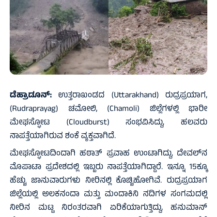
ಡೆಹ್ರಾಡೂನ್:
ಉತ್ತರಾಖಂಡದ (Uttarakhand) ರುದ್ರಪ್ರಯಾಗ,
(Rudraprayag) ಚಮೋಲಿ, (Chamoli) ಜಿಲ್ಲೆಗಳಲ್ಲಿ ಭಾರೀ
ಮೇಘಸ್ಫೋಟ (Cloudburst) ಸಂಭವಿಸಿದ್ದು, ಹಲವರು
ನಾಪತ್ತೆಯಾಗಿರುವ ಶಂಕೆ ವ್ಯಕ್ತವಾಗಿದೆ.
ಮೇಘಸ್ಫೋಟದಿಂದಾಗಿ ಹಠಾತ್ ಪ್ರವಾಹ ಉಂಟಾಗಿದ್ದು, ದೇವಲ್‌ನ
ಮೊಪಾಟಾ ಪ್ರದೇಶದಲ್ಲಿ ಇಬ್ಬರು ನಾಪತ್ತೆಯಾಗಿದ್ದಾರೆ. ಇನ್ನೂ 15ಕ್ಕೂ
ಹೆಚ್ಚು ಜಾನುವಾರುಗಳು ನೀರಿನಲ್ಲಿ ಕೊಚ್ಚಿಹೋಗಿವೆ. ರುದ್ರಪ್ರಯಾಗ
ಜಿಲ್ಲೆಯಲ್ಲಿ ಅಲಕನಂದಾ ಮತ್ತು ಮಂದಾಕಿನಿ ನದಿಗಳ ಸಂಗಮದಲ್ಲಿ
ನೀರಿನ ಮಟ್ಟ ನಿರಂತರವಾಗಿ ಏರಿಕೆಯಾಗುತ್ತಿದ್ದು, ಹನುಮಾನ್