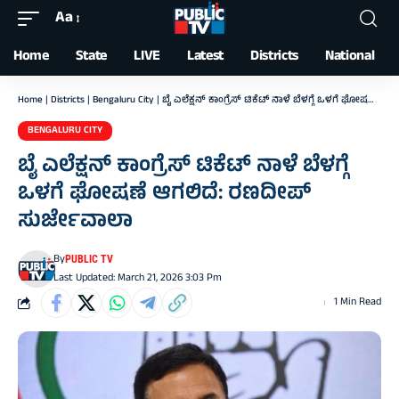
Aa
Font
Resizer
Home
State
LIVE
Latest
Districts
National
Home
|
Districts
|
Bengaluru City
|
ಬೈ ಎಲೆಕ್ಷನ್ ಕಾಂಗ್ರೆಸ್ ಟಿಕೆಟ್ ನಾಳೆ ಬೆಳಗ್ಗೆ ಒಳಗೆ ಘೋಷಣೆ ಆಗಲಿದೆ: ರಣದೀಪ್ ಸುರ್ಜೇವಾಲಾ
BENGALURU CITY
ಬೈ ಎಲೆಕ್ಷನ್ ಕಾಂಗ್ರೆಸ್ ಟಿಕೆಟ್ ನಾಳೆ ಬೆಳಗ್ಗೆ
ಒಳಗೆ ಘೋಷಣೆ ಆಗಲಿದೆ: ರಣದೀಪ್
ಸುರ್ಜೇವಾಲಾ
By
PUBLIC TV
Last Updated: March 21, 2026 3:03 Pm
1 Min Read