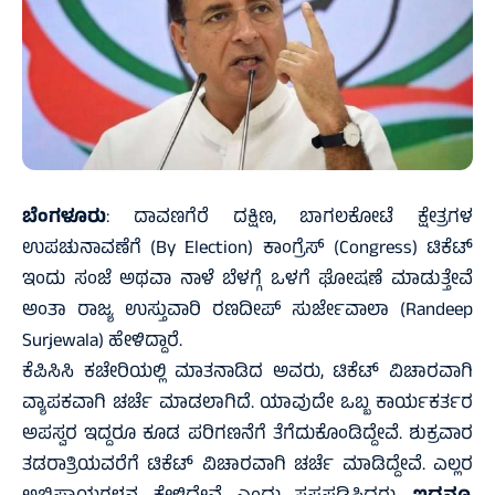
ಬೆಂಗಳೂರು
: ದಾವಣಗೆರೆ ದಕ್ಷಿಣ, ಬಾಗಲಕೋಟೆ ಕ್ಷೇತ್ರಗಳ
ಉಪಚುನಾವಣೆಗೆ (By Election) ಕಾಂಗ್ರೆಸ್ (Congress) ಟಿಕೆಟ್
ಇಂದು ಸಂಜೆ ಅಥವಾ ನಾಳೆ ಬೆಳಗ್ಗೆ ಒಳಗೆ ಘೋಷಣೆ ಮಾಡುತ್ತೇವೆ
ಅಂತಾ ರಾಜ್ಯ ಉಸ್ತುವಾರಿ ರಣದೀಪ್ ಸುರ್ಜೇವಾಲಾ (Randeep
Surjewala) ಹೇಳಿದ್ದಾರೆ.
ಕೆಪಿಸಿಸಿ ಕಚೇರಿಯಲ್ಲಿ ಮಾತನಾಡಿದ ಅವರು, ಟಿಕೆಟ್ ವಿಚಾರವಾಗಿ
ವ್ಯಾಪಕವಾಗಿ ಚರ್ಚೆ ಮಾಡಲಾಗಿದೆ. ಯಾವುದೇ ಒಬ್ಬ ಕಾರ್ಯಕರ್ತರ
ಅಪಸ್ವರ ಇದ್ದರೂ ಕೂಡ ಪರಿಗಣನೆಗೆ ತೆಗೆದುಕೊಂಡಿದ್ದೇವೆ. ಶುಕ್ರವಾರ
ತಡರಾತ್ರಿಯವರೆಗೆ ಟಿಕೆಟ್ ವಿಚಾರವಾಗಿ ಚರ್ಚೆ ಮಾಡಿದ್ದೇವೆ. ಎಲ್ಲರ