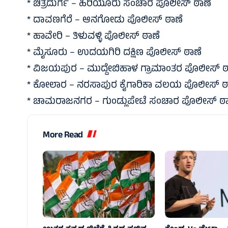
* ಚಿತ್ರದುರ್ಗ – ಹಿರಿಯೂರು ಸಂಚಾರ ಪೊಲೀಸ್ ಠಾಣೆ
* ದಾವಣಗೆರೆ – ಆನಗೋಡು ಪೊಲೀಸ್ ಠಾಣೆ
* ಹಾವೇರಿ – ತಿಳುವಳ್ಳಿ ಪೊಲೀಸ್ ಠಾಣೆ
* ಮೈಸೂರು – ಉದಯಗಿರಿ ದಕ್ಷಿಣ ಪೊಲೀಸ್ ಠಾಣೆ
* ವಿಜಯಪುರ – ಮುದ್ದೇಬಿಹಾಳ ಗ್ರಾಮಾಂತರ ಪೊಲೀಸ್ ಠ
* ಕೋಲಾರ – ನರಸಾಪುರ ಕೈಗಾರಿಕಾ ವಲಯ ಪೊಲೀಸ್ ಠ
* ಚಾಮರಾಜನಗರ – ಗುಂಡ್ಲುಪೇಟೆ ಸಂಚಾರ ಪೊಲೀಸ್ ಠಾ
More Read