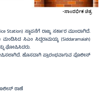
ce Station) ಸ್ಥಾಪನೆಗೆ ರಾಜ್ಯ ಸರ್ಕಾರ ಮುಂದಾಗಿದೆ.
ಮಂಡಿಸಿದ ಸಿಎಂ ಸಿದ್ದರಾಮಯ್ಯ (Siddaramaiah)
ನು ಘೋಷಿಸಿದರು.
 ಘೋಷಿಸಲಾಗಿದೆ. ಹೊಸದಾಗಿ ಪ್ರಾರಂಭವಾಗುವ ಪೊಲೀಸ್
ಪೊಲೀಸ್ ಠಾಣೆ