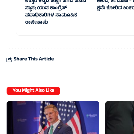
ಉತ್ತರ ಕನ್ನಡ ಜಿಲ್ಲೆಗೆ ಸಿಗದ ಸಚಿವ
ಕೇಂದ್ರ Vs ಮೆಟಾ – ಎಚ
ಸ್ಥಾನ; ಯುವ ಕಾಂಗ್ರೆಸ್‌
ಕ್ಷಮೆ ಕೋರಿದ ಜುಕರ
ಪದಾಧಿಕಾರಿಗಳ ಸಾಮೂಹಿಕ
ರಾಜೀನಾಮೆ
Share This Article
You Might Also Like