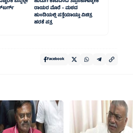
್ಚರಿಕೆ ಬೆನ್ನಲ್ಲೇ
ಹುಡುಗಿ ಕಾಟದಿಂದ ತಪ್ಪಿಸಿಕೊಳ್ಳೋಕೆ
್‌ಬರ್ಗ್
ರಾಯರ ಮೊರೆ – ಮಠದ
ಹುಂಡಿಯಲ್ಲಿ ಪತ್ತೆಯಾಯ್ತು ವಿಚಿತ್ರ
ಹರಕೆ ಪತ್ರ
Facebook