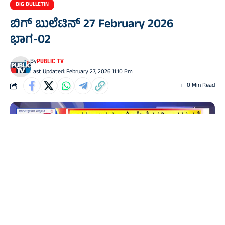
BIG BULLETIN
ಬಿಗ್‌ ಬುಲೆಟಿನ್‌ 27 February 2026
ಭಾಗ-02
By
PUBLIC TV
Last Updated: February 27, 2026 11:10 Pm
0 Min Read