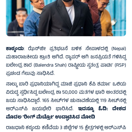
ಕಾಠ್ಮಂಡು
: ಝೆನ್‌ಜೀ ಪ್ರತಿಭಟನೆ ಬಳಿಕ ನೇಪಾಳದಲ್ಲಿ (Nepal)
ಮಹಾರಾಜಕೀಯ ಕ್ರಾಂತಿ ಆಗಿದೆ. ರ‍್ಯಾಪರ್ ಆಗಿ ಜನಪ್ರಿಯತೆ ಗಳಿಸಿದ್ದ
ಬಲೇಂದ್ರ ಶಾರ (Balendra Shah) ರಾಷ್ಟ್ರೀಯ ಸ್ವತಂತ್ರ ಪಾರ್ಟಿ (RSP)
ಪ್ರಚಂಡ ಗೆಲುವು ಸಾಧಿಸಿದೆ.
ನಾಲ್ಕು ಬಾರಿ ಪ್ರಧಾನಿಯಾಗಿದ್ದ ಮಾಜಿ ಪ್ರಧಾನಿ ಕೆಪಿ ಶರ್ಮಾ ಒಲಿಯ
ವಿರುದ್ಧ ಸ್ಪರ್ಧಿಸಿದ್ದ ಬಲೇಂದ್ರ ಶಾ 50,000 ಮತಗಳ ಭಾರಿ ಅಂತರದಲ್ಲಿ
ಜಯ ಸಾಧಿಸಿದ್ದಾರೆ. 165 ಸೀಟ್‌ಗಳ ಚುನಾವಣೆಯಲ್ಲಿ 119 ಸೀಟ್‌ನಲ್ಲಿ
ಆರ್‌ಎಸ್‌ಪಿ ಜಯಭೇರಿ ಭಾರಿಸಿದೆ.
ಇದನ್ನೂ ಓದಿ:
ದೇಶದ
ಮೊದಲ ‘ರಿಂಗ್ ಮೆಟ್ರೋ’ ಉದ್ಘಾಟಿಸಿದ ಮೋದಿ
ರಾಜಧಾನಿ ಕಠ್ಮಂಡು ಕಣಿವೆಯ 3 ಜಿಲ್ಲೆಗಳ 15 ಕ್ಷೇತ್ರಗಳಲ್ಲಿ ಆರ್‌ಎಸ್‌ಪಿ