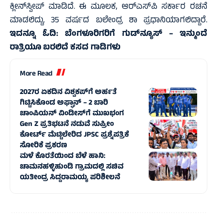
ಕ್ಲೀನ್‌ಸ್ವೀಪ್ ಮಾಡಿದೆ. ಈ ಮೂಲಕ, ಆರ್‌ಎಸ್‌ಪಿ ಸರ್ಕಾರ ರಚನೆ
ಮಾಡಲಿದ್ದು, 35 ವರ್ಷದ ಬಲೇಂದ್ರ ಶಾ ಪ್ರಧಾನಿಯಾಗಲಿದ್ದಾರೆ.
ಇದನ್ನೂ ಓದಿ:
ಬೆಂಗಳೂರಿಗರಿಗೆ ಗುಡ್‌ನ್ಯೂಸ್ – ಇನ್ಮುಂದೆ
ರಾತ್ರಿಯೂ ಬರಲಿದೆ ಕಸದ ಗಾಡಿಗಳು
More Read
2027ರ ಏಕದಿನ ವಿಶ್ವಕಪ್‌ಗೆ ಅರ್ಹತೆ
ಗಿಟ್ಟಿಸಿಕೊಂಡ ಅಫ್ಘಾನ್‌ – 2 ಬಾರಿ
ಚಾಂಪಿಯನ್‌ ವಿಂಡೀಸ್‌ಗೆ ಮುಖಭಂಗ
Gen Z ಪ್ರತಿಭಟನೆ ನಡುವೆ ಸುಪ್ರೀಂ
ಕೋರ್ಟ್‌ ಮೆಟ್ಟಿಲೇರಿದ JPSC ಪ್ರಶ್ನೆಪತ್ರಿಕೆ
ಸೋರಿಕೆ ಪ್ರಕರಣ
ಮಳೆ ಕೊರತೆಯಿಂದ ಬೆಳೆ ಹಾನಿ:
ಚಾಮನಹಳ್ಳಿಹುಂಡಿ ಗ್ರಾಮದಲ್ಲಿ ಸಚಿವ
ಯತೀಂದ್ರ ಸಿದ್ದರಾಮಯ್ಯ ಪರಿಶೀಲನೆ