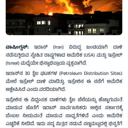
ವಾಷಿಂಗ್ಟನ್‌:
ಇರಾನ್‌ (Iran) ವಿರುದ್ಧ ಜಂಟಿಯಾಗಿ ದಾಳಿ
ನಡೆಸುತ್ತಿರುವ ಸ್ನೇಹಿತ ರಾಷ್ಟ್ರಗಳಾದ ಅಮೆರಿಕ (USA) ಮತ್ತು ಇಸ್ರೇಲ್‌
(Isreal) ಮಧ್ಯೆಯೇ ಭಿನ್ನಾಭಿಪ್ರಾಯ ವ್ಯಕ್ತವಾಗಿದೆ.
ಇರಾನ್‌ನ 30 ತೈಲ ಘಟಕಗಳ (Petroleum Distribution Sites)
ಮೇಲೆ ಇಸ್ರೇಲ್ ದಾಳಿ ಮಾಡಿತ್ತು. ಇಸ್ರೇಲಿನ ಈ ನಡೆಗೆ ಅಮೆರಿಕ
ಆಕ್ಷೇಪಿಸಿದೆ ಎಂದು ವರದಿಯಾಗಿದೆ.
ಇಸ್ರೇಲಿನ ಈ ವಿಧ್ವಂಸಕ ದಾಳಿಗಳು ತೈಲ ಬೆಲೆಯನ್ನು ಹೆಚ್ಚಾಗುವಂತೆ
ಮಾಡುವ ಜೊತೆಗೆ ಇರಾನ್ ಸಾರ್ವಜನಿಕರು ಅಲ್ಲಿನ ಸರ್ಕಾರಕ್ಕೆ
ಬೆಂಬಲ ನೀಡುವಂತೆ ಮಾಡುವ ಸಾಧ್ಯತೆಗಳಿವೆ ಎಂದು ಅಮೆರಿಕ
ಎಚ್ಚರಿಕೆ ನೀಡಿದೆ. ಇದು ಸದ್ಯ ಮಿತ್ರರ ನಡುವೆ ಸಣ್ಣಮಟ್ಟದಲ್ಲಿ ಭಿನ್ನತೆಗೆ