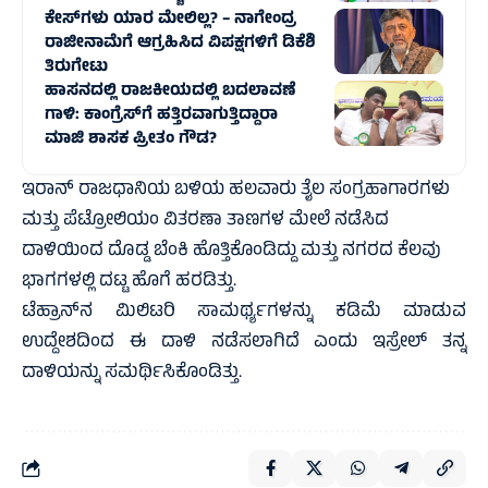
ಕೇಸ್‌ಗಳು ಯಾರ ಮೇಲಿಲ್ಲ? – ನಾಗೇಂದ್ರ
ರಾಜೀನಾಮೆಗೆ ಆಗ್ರಹಿಸಿದ ವಿಪಕ್ಷಗಳಿಗೆ ಡಿಕೆಶಿ
ತಿರುಗೇಟು
ಹಾಸನದಲ್ಲಿ ರಾಜಕೀಯದಲ್ಲಿ ಬದಲಾವಣೆ
ಗಾಳಿ: ಕಾಂಗ್ರೆಸ್‌ಗೆ ಹತ್ತಿರವಾಗುತ್ತಿದ್ದಾರಾ
ಮಾಜಿ ಶಾಸಕ ಪ್ರೀತಂ ಗೌಡ?
ಇರಾನ್ ರಾಜಧಾನಿಯ ಬಳಿಯ ಹಲವಾರು ತೈಲ ಸಂಗ್ರಹಾಗಾರಗಳು
ಮತ್ತು ಪೆಟ್ರೋಲಿಯಂ ವಿತರಣಾ ತಾಣಗಳ ಮೇಲೆ ನಡೆಸಿದ
ದಾಳಿಯಿಂದ ದೊಡ್ಡ ಬೆಂಕಿ ಹೊತ್ತಿಕೊಂಡಿದ್ದು ಮತ್ತು ನಗರದ ಕೆಲವು
ಭಾಗಗಳಲ್ಲಿ ದಟ್ಟ ಹೊಗೆ ಹರಡಿತ್ತು.
ಟೆಹ್ರಾನ್‌ನ ಮಿಲಿಟರಿ ಸಾಮರ್ಥ್ಯಗಳನ್ನು ಕಡಿಮೆ ಮಾಡುವ
ಉದ್ದೇಶದಿಂದ ಈ ದಾಳಿ ನಡೆಸಲಾಗಿದೆ ಎಂದು ಇಸ್ರೇಲ್‌ ತನ್ನ
ದಾಳಿಯನ್ನು ಸಮರ್ಥಿಸಿಕೊಂಡಿತ್ತು.