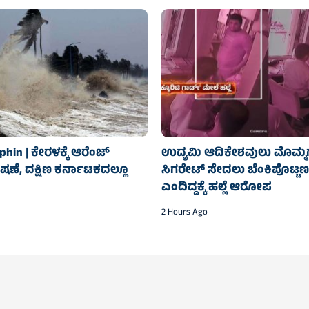
hin | ಕೇರಳಕ್ಕೆ ಆರೆಂಜ್‌
ಉದ್ಯಮಿ ಆದಿಕೇಶವುಲು ಮೊಮ್ಮ
ಣೆ, ದಕ್ಷಿಣ ಕರ್ನಾಟಕದಲ್ಲೂ
ಸಿಗರೇಟ್ ಸೇದಲು ಬೆಂಕಿಪೊಟ್ಟಣ 
ಎಂದಿದ್ದಕ್ಕೆ ಹಲ್ಲೆ ಆರೋಪ
2 Hours Ago