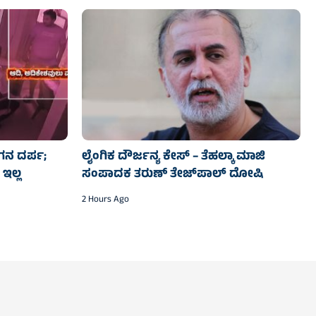
ಗನ ದರ್ಪ;
ಲೈಂಗಿಕ ದೌರ್ಜನ್ಯ ಕೇಸ್‌ – ತೆಹಲ್ಕಾ ಮಾಜಿ
ಇಲ್ಲ
ಸಂಪಾದಕ ತರುಣ್ ತೇಜ್‌ಪಾಲ್ ದೋಷಿ
2 Hours Ago