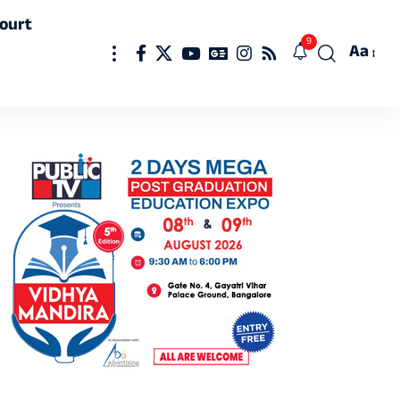
ourt
9
Aa
Font
Resizer