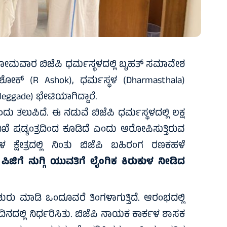
 ಸೋಮವಾರ ಬಿಜೆಪಿ ಧರ್ಮಸ್ಥಳದಲ್ಲಿ ಬೃಹತ್ ಸಮಾವೇಶ
ೋಕ್ (R Ashok), ಧರ್ಮಸ್ಥಳ (Dharmasthala)
Heggade) ಭೇಟಿಯಾಗಿದ್ದಾರೆ.
ದು ತಲುಪಿದೆ. ಈ ನಡುವೆ ಬಿಜೆಪಿ ಧರ್ಮಸ್ಥಳದಲ್ಲಿ ಲಕ್ಷ
ನಿಖೆ ಷಡ್ಯಂತ್ರದಿಂದ ಕೂಡಿದೆ ಎಂದು ಆರೋಪಿಸುತ್ತಿರುವ
ಳ ಕ್ಷೇತ್ರದಲ್ಲಿ ನಿಂತು ಬಿಜೆಪಿ ಬಹಿರಂಗ ರಣಕಹಳೆ
ಿಜಿಗೆ ನುಗ್ಗಿ ಯುವತಿಗೆ ಲೈಂಗಿಕ ಕಿರುಕುಳ ನೀಡಿದ
ುರು ಮಾಡಿ ಒಂದೂವರೆ ತಿಂಗಳಾಗುತ್ತಿದೆ. ಆರಂಭದಲ್ಲಿ
ು ದಿನದಲ್ಲಿ ನಿರ್ಧರಿಸಿತು. ಬಿಜೆಪಿ ನಾಯಕ ಕಾರ್ಕಳ ಶಾಸಕ