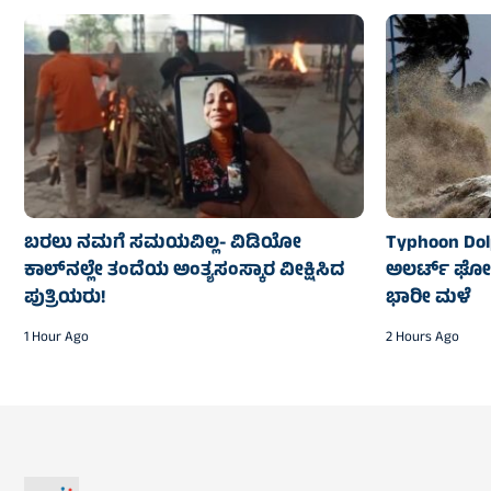
ಬರಲು ನಮಗೆ ಸಮಯವಿಲ್ಲ- ವಿಡಿಯೋ
Typhoon Dolp
ಕಾಲ್‌ನಲ್ಲೇ ತಂದೆಯ ಅಂತ್ಯಸಂಸ್ಕಾರ ವೀಕ್ಷಿಸಿದ
ಅಲರ್ಟ್‌ ಘೋಷ
ಪುತ್ರಿಯರು!
ಭಾರೀ ಮಳೆ
1 Hour Ago
2 Hours Ago