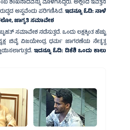
ಬ ಶಂಖನಾದವನ್ನು ಮೊಳಗಿಸಿದ್ದರು. ಅಲ್ಲಿಂದ ಇವತ್ತಿನ
ುದ್ಧದ ಅಸ್ತ್ರವೆಂದು ಪರಿಗಣಿಸಿದೆ.
ಇದನ್ನೂ ಓದಿ:
ನಾಳೆ
ಳ ಚಲೋ, ಜಾಗೃತಿ ಸಮಾವೇಶ
ತ್ ಸಮಾವೇಶ ನಡೆಸುತ್ತದೆ. ಒಂದು ಲಕ್ಷಕ್ಕಿಂತ ಹೆಚ್ಚು
ಜ್ಯಾಧ್ಯಕ್ಷ ಬಿವೈ ವಿಜಯೇಂದ್ರ ಧರ್ಮ ಜಾಗರಣೆಯ ನೇತೃತ್ವ
ಾಯಿಸಲಾಗುತ್ತದೆ.
ಇದನ್ನೂ ಓದಿ:
ಡಿಕೆಶಿ ಒಂದು ಕಾಲು