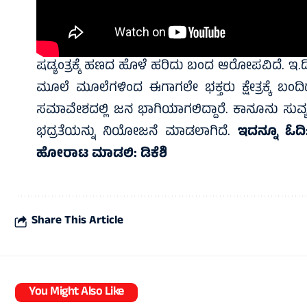
ಷಡ್ಯಂತ್ರಕ್ಕೆ ಹಣದ ಹೊಳೆ ಹರಿದು ಬಂದ ಆರೋಪವಿದೆ. ಇ.ಡ
ಮೂಲೆ ಮೂಲೆಗಳಿಂದ ಈಗಾಗಲೇ ಭಕ್ತರು ಕ್ಷೇತ್ರಕ್ಕೆ ಬಂದಿದ
ಸಮಾವೇಶದಲ್ಲಿ ಜನ ಭಾಗಿಯಾಗಲಿದ್ದಾರೆ. ಕಾನೂನು ಸುವ್ಯ
ಭದ್ರತೆಯನ್ನು ನಿಯೋಜನೆ ಮಾಡಲಾಗಿದೆ.
ಇದನ್ನೂ ಓದ
ಹೋರಾಟ ಮಾಡಲಿ: ಡಿಕೆಶಿ
Share This Article
You Might Also Like