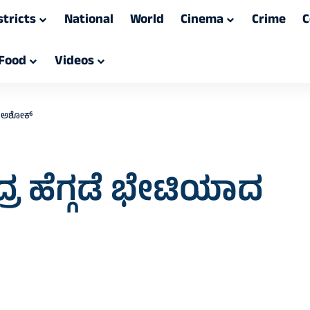
stricts
National
World
Cinema
Crime
C
Food
Videos
ಾದ ಅಶೋಕ್
್ರ ಹೆಗ್ಗಡೆ ಭೇಟಿಯಾದ