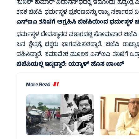
ಸುನಿಲ್ ಕುಮಾರ್ ವಿಧಾನಸೌಧದಲ್ಲಿ ಇದೊಂದು ಷಡ್ಯಂತ್ರ ಎಂ
ತನಕ ಬಿಜೆಪಿ ಧರ್ಮಸ್ಥಳ ಪ್ರಕರಣವನ್ನು ರಾಜ್ಯ ಸರ್ಕಾರದ ವಿರ
ಎನ್‌ಐಎ ತನಿಖೆಗೆ ಆಗ್ರಹಿಸಿ ಬಿಜೆಪಿಯಿಂದ ಧರ್ಮಸ್ಥ
ಧರ್ಮಸ್ಥಳ ದೇವಸ್ಥಾನದ ವಠಾರದಲ್ಲಿ ಸೋಮವಾರ ಬಿಜೆಪಿ ಬೃಹ
ಜನ ಕ್ಷೇತ್ರಕ್ಕೆ ಭಕ್ತರು ಭಾಗವಹಿಸಲಿದ್ದಾರೆ. ಬಿಜೆಪಿ ರಾ
ವಹಿಸಿದ್ದಾರೆ. ಸಮಾವೇಶ ಮೂಲಕ ಎನ್‌ಐಎ ತನಿಖೆಗೆ ಒತ್ತ
ಬಿಜೆಪಿಯಲ್ಲಿ ಇಟ್ಟಿದ್ದಾರೆ: ಯತ್ನಾಳ್ ಹೊಸ ಬಾಂಬ್
More Read