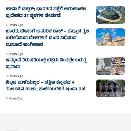
ಚೀನಾಗೆ ಟಕ್ಕರ್‌; ಭಾರತದ ನಕ್ಷೆಗೆ ಅರುಣಾಚಲ
ಪ್ರದೇಶದ 27 ಸ್ಥಳಗಳ ಸೇರ್ಪಡೆ
2 Hours Ago
ಭಾರತ, ಚೀನಾಗೆ ಅಮೆರಿಕ ಶಾಕ್‌ – ರಷ್ಯಾದ ತೈಲ
ಖರೀದಿಸುವ ದೇಶಗಳಿಗೆ ದಂಡ ವಿಧಿಸುವ
ಮಸೂದೆ ಅಂಗೀಕಾರ
3 Hours Ago
ಇನ್ಮುಂದೆ ತಿರುಪತಿಯಲ್ಲಿ ಭಕ್ತರು ನಿಂತಲ್ಲೇ ಬರುತ್ತೆ
ಪ್ರಸಾದ
3 Hours Ago
ನಿಲ್ಲದ ಮಳೆಯಬ್ಬರ – ದಕ್ಷಿಣ ಕನ್ನಡದ 4
ತಾಲೂಕಿನ ಶಾಲಾ, ಕಾಲೇಜುಗಳಿಗೆ ಇಂದು ರಜೆ
4 Hours Ago