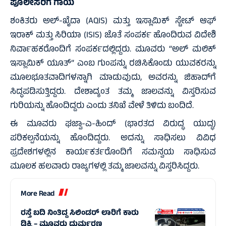
ಪೊಲೀಸರಿಗೆ ಗಾಯ
ಶಂಕಿತರು ಅಲ್-ಖೈದಾ (AQIS) ಮತ್ತು ಇಸ್ಲಾಮಿಕ್ ಸ್ಟೇಟ್ ಆಫ್
ಇರಾಕ್ ಮತ್ತು ಸಿರಿಯಾ (ISIS) ಜೊತೆ ಸಂಪರ್ಕ ಹೊಂದಿರುವ ವಿದೇಶಿ
ನಿರ್ವಾಹಕರೊಂದಿಗೆ ಸಂಪರ್ಕದಲ್ಲಿದ್ದರು. ಮೂವರು “ಅಲ್ ಮಲಿಕ್
ಇಸ್ಲಾಮಿಕ್ ಯೂತ್” ಎಂಬ ಗುಂಪನ್ನು ರಚಿಸಿಕೊಂಡು ಯುವಕರನ್ನು
ಮೂಲಭೂತವಾದಿಗಳನ್ನಾಗಿ ಮಾಡುವುದು, ಅವರನ್ನು ಜಿಹಾದ್‌ಗೆ
ಸಿದ್ಧಪಡಿಸುತ್ತಿದ್ದರು. ದೇಶಾದ್ಯಂತ ತಮ್ಮ ಜಾಲವನ್ನು ವಿಸ್ತರಿಸುವ
ಗುರಿಯನ್ನು ಹೊಂದಿದ್ದರು ಎಂದು ತನಿಖೆ ವೇಳೆ ತಿಳಿದು ಬಂದಿದೆ.
ಈ ಮೂವರು ಘಜ್ವಾ-ಎ-ಹಿಂದ್ (ಭಾರತದ ವಿರುದ್ಧ ಯುದ್ಧ)
ಪರಿಕಲ್ಪನೆಯನ್ನು ಹೊಂದಿದ್ದರು. ಅದನ್ನು ಸಾಧಿಸಲು ವಿವಿಧ
ಪ್ರದೇಶಗಳಲ್ಲಿನ ಕಾರ್ಯಕರ್ತರೊಂದಿಗೆ ಸಮನ್ವಯ ಸಾಧಿಸುವ
ಮೂಲಕ ಹಲವಾರು ರಾಜ್ಯಗಳಲ್ಲಿ ತಮ್ಮ ಜಾಲವನ್ನು ವಿಸ್ತರಿಸಿದ್ದರು.
More Read
ರಸ್ತೆ ಬದಿ ನಿಂತಿದ್ದ ಸಿಲಿಂಡರ್ ಲಾರಿಗೆ ಕಾರು
ಡಿಕ್ಕಿ – ಮೂವರು ದುರ್ಮರಣ