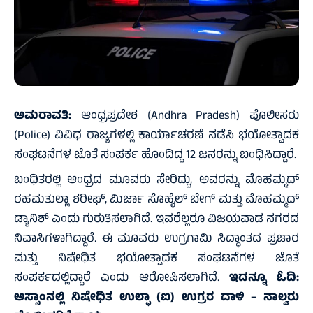
ಅಮರಾವತಿ:
ಆಂಧ್ರಪ್ರದೇಶ (Andhra Pradesh) ಪೊಲೀಸರು
(Police) ವಿವಿಧ ರಾಜ್ಯಗಳಲ್ಲಿ ಕಾರ್ಯಾಚರಣೆ ನಡೆಸಿ ಭಯೋತ್ಪಾದಕ
ಸಂಘಟನೆಗಳ ಜೊತೆ ಸಂಪರ್ಕ ಹೊಂದಿದ್ದ 12 ಜನರನ್ನು ಬಂಧಿಸಿದ್ದಾರೆ.
ಬಂಧಿತರಲ್ಲಿ ಆಂಧ್ರದ ಮೂವರು ಸೇರಿದ್ದು, ಅವರನ್ನು ಮೊಹಮ್ಮದ್
ರಹಮತುಲ್ಲಾ ಶರೀಫ್, ಮಿರ್ಜಾ ಸೊಹೈಲ್ ಬೇಗ್ ಮತ್ತು ಮೊಹಮ್ಮದ್
ಡ್ಯಾನಿಶ್ ಎಂದು ಗುರುತಿಸಲಾಗಿದೆ. ಇವರೆಲ್ಲರೂ ವಿಜಯವಾಡ ನಗರದ
ನಿವಾಸಿಗಳಾಗಿದ್ದಾರೆ. ಈ ಮೂವರು ಉಗ್ರಗಾಮಿ ಸಿದ್ಧಾಂತದ ಪ್ರಚಾರ
ಮತ್ತು ನಿಷೇಧಿತ ಭಯೋತ್ಪಾದಕ ಸಂಘಟನೆಗಳ ಜೊತೆ
ಸಂಪರ್ಕದಲ್ಲಿದ್ದಾರೆ ಎಂದು ಆರೋಪಿಸಲಾಗಿದೆ.
ಇದನ್ನೂ ಓದಿ:
ಅಸ್ಸಾಂನಲ್ಲಿ ನಿಷೇಧಿತ ಉಲ್ಫಾ (ಐ) ಉಗ್ರರ ದಾಳಿ – ನಾಲ್ವರು