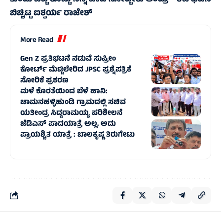
ತುಂಡು ಬಟ್ಟೆ ಕೊಟ್ಟು ನಿನ್ನ ಬಾಡಿ ನೋಡ್ಬೇಕು ಅಂದ್ರು – ಕಹಿ ಘಟನೆ
ಬಿಚ್ಚಿಟ್ಟ ಐಶ್ವರ್ಯ ರಾಜೇಶ್
More Read
Gen Z ಪ್ರತಿಭಟನೆ ನಡುವೆ ಸುಪ್ರೀಂ
ಕೋರ್ಟ್‌ ಮೆಟ್ಟಿಲೇರಿದ JPSC ಪ್ರಶ್ನೆಪತ್ರಿಕೆ
ಸೋರಿಕೆ ಪ್ರಕರಣ
ಮಳೆ ಕೊರತೆಯಿಂದ ಬೆಳೆ ಹಾನಿ:
ಚಾಮನಹಳ್ಳಿಹುಂಡಿ ಗ್ರಾಮದಲ್ಲಿ ಸಚಿವ
ಯತೀಂದ್ರ ಸಿದ್ದರಾಮಯ್ಯ ಪರಿಶೀಲನೆ
ಜೆಡಿಎಸ್ ಪಾದಯಾತ್ರೆ ಅಲ್ಲ, ಅದು
ಪ್ರಾಯಶ್ಚಿತ ಯಾತ್ರೆ : ಬಾಲಕೃಷ್ಣ ತಿರುಗೇಟು