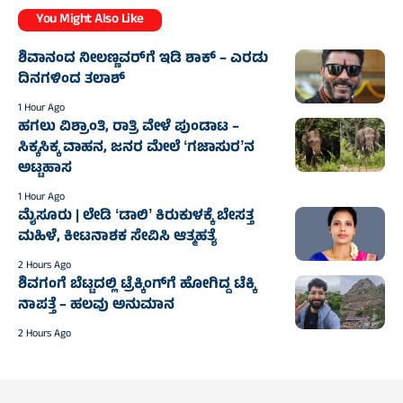
You Might Also Like
ಶಿವಾನಂದ ನೀಲಣ್ಣವರ್‌ಗೆ ಇಡಿ ಶಾಕ್ – ಎರಡು
ದಿನಗಳಿಂದ ತಲಾಶ್‌
1 Hour Ago
ಹಗಲು ವಿಶ್ರಾಂತಿ, ರಾತ್ರಿ ವೇಳೆ ಪುಂಡಾಟ –
ಸಿಕ್ಕಸಿಕ್ಕ ವಾಹನ, ಜನರ ಮೇಲೆ ʻಗಜಾಸುರʼನ
ಅಟ್ಟಹಾಸ
1 Hour Ago
ಮೈಸೂರು | ಲೇಡಿ ʻಡಾಲಿʼ ಕಿರುಕುಳಕ್ಕೆ ಬೇಸತ್ತ
ಮಹಿಳೆ, ಕೀಟನಾಶಕ ಸೇವಿಸಿ ಆತ್ಮಹತ್ಯೆ
2 Hours Ago
ಶಿವಗಂಗೆ ಬೆಟ್ಟದಲ್ಲಿ ಟ್ರೆಕ್ಕಿಂಗ್‌ಗೆ ಹೋಗಿದ್ದ ಟೆಕ್ಕಿ
ನಾಪತ್ತೆ – ಹಲವು ಅನುಮಾನ
2 Hours Ago