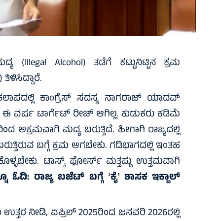
Illegal Alcohol) ತಡೆಗೆ ಕಟ್ಟುನಿಟ್ಟಿನ ಕ್ರಮ
ಳಿಸಿದ್ದಾರೆ.
ತರ ಕಲಾಪದಲ್ಲಿ ಕಾಂಗ್ರೆಸ್ ಸದಸ್ಯ ನಾಗರಾಜ್ ಯಾದವ್
ಲಿ ಈ ವರ್ಷ ಟಾರ್ಗೆಟ್ ರೀಚ್ ಆಗಿಲ್ಲ. ಕುಡುಕರು ಕಡಿಮೆ
ದ ಅಕ್ರಮವಾಗಿ ಮದ್ಯ ಬರುತ್ತಿದೆ. ಹೀಗಾಗಿ ರಾಜ್ಯದಲ್ಲಿ
ಬರುತ್ತಿರುವ ಬಗ್ಗೆ ಕ್ರಮ ಆಗಬೇಕು. ಗಡಿಭಾಗದಲ್ಲಿ ಇಂತಹ
ುಕೊಳ್ಳಬೇಕು. ಟಾಸ್ಕ್ ಫೋರ್ಸ್ ಮತ್ತಷ್ಟು ಉತ್ತಮವಾಗಿ
ನೂ ಓದಿ:
ರಾಜ್ಯ ಬಜೆಟ್‌ ಬಗ್ಗೆ ʻಕೈʼ ಶಾಸಕ ಇಕ್ಬಾಲ್
ತರ ನೀಡಿ, ಏಪ್ರಿಲ್ 2025ರಿಂದ ಜನವರಿ 2026ರಲ್ಲಿ