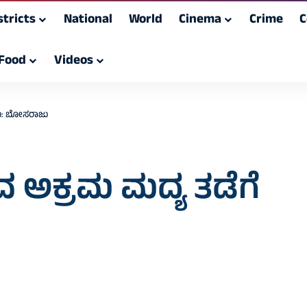
stricts
National
World
Cinema
Crime
C
Food
Videos
್ರಮ: ಬೋಸರಾಜು
 ಅಕ್ರಮ ಮದ್ಯ ತಡೆಗೆ