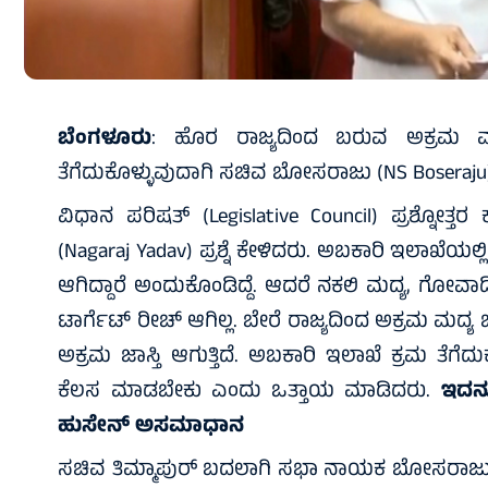
ಬೆಂಗಳೂರು
: ಹೊರ ರಾಜ್ಯದಿಂದ ಬರುವ ಅಕ್ರಮ ಮದ್ಯ (
ತೆಗೆದುಕೊಳ್ಳುವುದಾಗಿ ಸಚಿವ ಬೋಸರಾಜು (NS Boseraju) ತಿ
ವಿಧಾನ ಪರಿಷತ್ (Legislative Council) ಪ್ರಶ್ನೋತ್
(Nagaraj Yadav) ಪ್ರಶ್ನೆ ಕೇಳಿದರು. ಅಬಕಾರಿ ಇಲಾಖೆಯಲ್
ಆಗಿದ್ದಾರೆ ಅಂದುಕೊಂಡಿದ್ದೆ. ಆದರೆ ನಕಲಿ ಮದ್ಯ, ಗೋವಾದಿಂ
ಟಾರ್ಗೆಟ್ ರೀಚ್ ಆಗಿಲ್ಲ. ಬೇರೆ ರಾಜ್ಯದಿಂದ ಅಕ್ರಮ ಮದ್ಯ 
ಅಕ್ರಮ ಜಾಸ್ತಿ ಆಗುತ್ತಿದೆ. ಅಬಕಾರಿ ಇಲಾಖೆ ಕ್ರಮ ತೆಗೆದ
ಕೆಲಸ ಮಾಡಬೇಕು ಎಂದು ಒತ್ತಾಯ ಮಾಡಿದರು.
ಇದನ್
ಹುಸೇನ್ ಅಸಮಾಧಾನ
ಸಚಿವ ತಿಮ್ಮಾಪುರ್ ಬದಲಾಗಿ ಸಭಾ ನಾಯಕ ಬೋಸರಾಜು ಉತ್