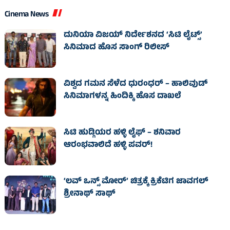
Cinema News
ದುನಿಯಾ ವಿಜಯ್ ನಿರ್ದೇಶನದ ‘ಸಿಟಿ ಲೈಟ್ಸ್’
ಸಿನಿಮಾದ ಹೊಸ ಸಾಂಗ್ ರಿಲೀಸ್
ವಿಶ್ವದ ಗಮನ ಸೆಳೆದ ಧುರಂಧರ್ – ಹಾಲಿವುಡ್‌
ಸಿನಿಮಾಗಳನ್ನ ಹಿಂದಿಕ್ಕಿ ಹೊಸ ದಾಖಲೆ
ಸಿಟಿ ಹುಡ್ಗಿಯರ ಹಳ್ಳಿ ಲೈಫ್‌ – ಶನಿವಾರ
ಆರಂಭವಾಲಿದೆ ಹಳ್ಳಿ ಪವರ್‌!
‘ಲವ್ ಒನ್ಸ್ ಮೋರ್’ ಚಿತ್ರಕ್ಕೆ ಕ್ರಿಕೆಟಿಗ ಜಾವಗಲ್
ಶ್ರೀನಾಥ್ ಸಾಥ್