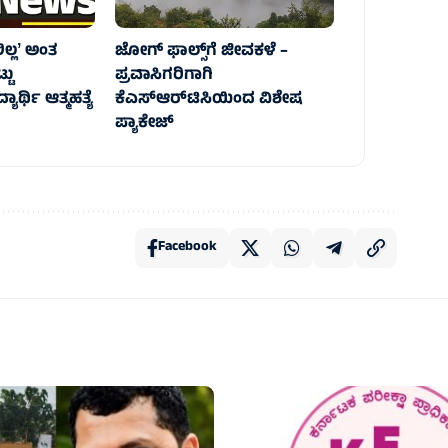
ಲ್ಲʼ ಅಂತ
ಜೋಗ್‌ ಫಾಲ್ಸ್‌ಗೆ ಜೀವಕಳೆ –
ಟು
ಪ್ರವಾಸಿಗರಿಗಾಗಿ
ರ್ಥಿ ಆತ್ಮಹತ್ಯೆ‌
ಕೆಎಸ್ಆರ್‌ಟಿಸಿಯಿಂದ ವಿಶೇಷ
ಪ್ಯಾಕೇಜ್
Facebook