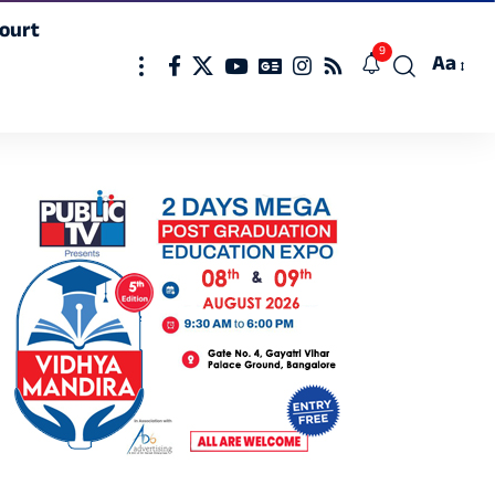
ourt
9
Aa
Font
Resizer