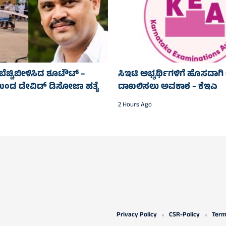
ೆಚ್ಚಿಬೀಳಿಸಿದ ಶೂಟೌಟ್ –
ಸಿಇಟಿ ಅಭ್ಯರ್ಥಿಗಳಿಗೆ ಹೊಸದಾಗಿ ಆ
ುಖಂಡ ಡೇವಿಡ್ ಡಿಸೋಜಾ ಹತ್ಯೆ
ದಾಖಲಿಸಲು ಅವಕಾಶ – ಕೆಇಎ
2 Hours Ago
Privacy Policy
CSR-Policy
Term