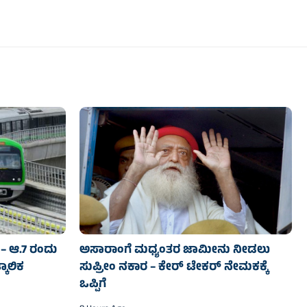
– ಆ.7 ರಂದು
ಅಸಾರಾಂಗೆ ಮಧ್ಯಂತರ ಜಾಮೀನು ನೀಡಲು
ಕಾಲಿಕ
ಸುಪ್ರೀಂ ನಕಾರ – ಕೇರ್ ಟೇಕರ್ ನೇಮಕಕ್ಕೆ
ಒಪ್ಪಿಗೆ