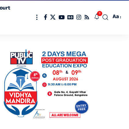
ourt
9
Aa
Font
Resizer