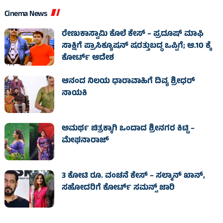
Cinema News
ರೇಣುಕಾಸ್ವಾಮಿ ಕೊಲೆ ಕೇಸ್‌ – ಪ್ರದೂಷ್‌ ಮಾಫಿ
ಸಾಕ್ಷಿಗೆ ಪ್ರಾಸಿಕ್ಯೂಷನ್ ಷರತ್ತುಬದ್ಧ ಒಪ್ಪಿಗೆ; ಆ.10 ಕ್ಕೆ
ಕೋರ್ಟ್ ಆದೇಶ
ಆನಂದ ನಿಲಯ ಧಾರಾವಾಹಿಗೆ ದಿವ್ಯ ಶ್ರೀಧರ್
ನಾಯಕಿ
ಅಮರ್ಥ ಚಿತ್ರಕ್ಕಾಗಿ ಒಂದಾದ ಶ್ರೀನಗರ ಕಿಟ್ಟಿ –
ಮೇಘನಾರಾಜ್
3 ಕೋಟಿ ರೂ. ವಂಚನೆ ಕೇಸ್‌ – ಸಲ್ಮಾನ್ ಖಾನ್,
ಸಹೋದರಿಗೆ ಕೋರ್ಟ್‌ ಸಮನ್ಸ್ ಜಾರಿ