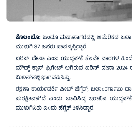
ಕೊಲಂಬೊ:
ಹಿಂದೂ ಮಹಾಸಾಗರದಲ್ಲಿ ಅಮೆರಿಕದ ಜಲಾಂತರ
ಮುಳುಗಿ 87 ಜನರು ಸಾವನ್ನಪ್ಪಿದ್ದಾರೆ.
ಐರಿಸ್ ದೇನಾ ಎಂಬ ಯುದ್ಧನೌಕೆ ಕೆಲವೇ ವಾರಗಳ ಹಿಂದೆ ಭ
ಮೌಡ್ಜ್ ಕ್ಲಾಸ್ ಫ್ರಿಗೇಟ್ ಆಗಿರುವ ಐರಿಸ್ ದೇನಾ 2024 ರ
ಮಿಲನ್‌ನಲ್ಲಿ ಭಾಗವಹಿಸಿತ್ತು.
ರಕ್ಷಣಾ ಕಾರ್ಯದರ್ಶಿ ಪೀಟ್ ಹೆಗ್ಸೆತ್, ಜಲಾಂತರ್ಗಾಮಿ ದಾಳ
ಸುರಕ್ಷಿತವಾಗಿದೆ ಎಂದು ಭಾವಿಸಿದ್ದ ಇರಾನಿನ ಯುದ್ಧನ
ಮುಳುಗಿಸಿತು ಎಂದು ಹೆಗ್ಸೆತ್ ತಿಳಿಸಿದ್ದಾರೆ.