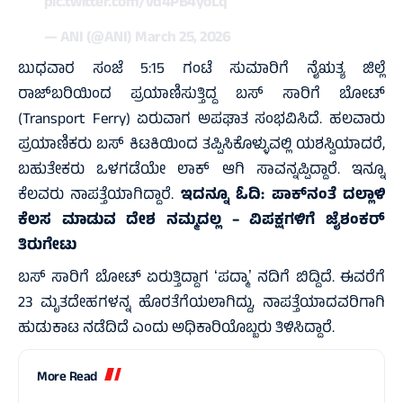
pic.twitter.com/vd4PB4yoLq
— ANI (@ANI)
March 25, 2026
ಬುಧವಾರ ಸಂಜೆ 5:15 ಗಂಟೆ ಸುಮಾರಿಗೆ ನೈಋತ್ಯ ಜಿಲ್ಲೆ
ರಾಜ್‌ಬರಿಯಿಂದ ಪ್ರಯಾಣಿಸುತ್ತಿದ್ದ ಬಸ್ ಸಾರಿಗೆ ಬೋಟ್‌
(Transport Ferry) ಏರುವಾಗ ಅಪಘಾತ ಸಂಭವಿಸಿದೆ. ಹಲವಾರು
ಪ್ರಯಾಣಿಕರು ಬಸ್‌ ಕಿಟಕಿಯಿಂದ ತಪ್ಪಿಸಿಕೊಳ್ಳುವಲ್ಲಿ ಯಶಸ್ವಿಯಾದರೆ,
ಬಹುತೇಕರು ಒಳಗಡೆಯೇ ಲಾಕ್‌ ಆಗಿ ಸಾವನ್ನಪ್ಪಿದ್ದಾರೆ. ಇನ್ನೂ
ಕೆಲವರು ನಾಪತ್ತೆಯಾಗಿದ್ದಾರೆ.
ಇದನ್ನೂ ಓದಿ:
ಪಾಕ್‌ನಂತೆ ದಲ್ಲಾಳಿ
ಕೆಲಸ ಮಾಡುವ ದೇಶ ನಮ್ಮದಲ್ಲ – ವಿಪಕ್ಷಗಳಿಗೆ ಜೈಶಂಕ‌ರ್
ತಿರುಗೇಟು
ಬಸ್‌ ಸಾರಿಗೆ ಬೋಟ್‌ ಏರುತ್ತಿದ್ದಾಗ ʻಪದ್ಮಾʼ ನದಿಗೆ ಬಿದ್ದಿದೆ. ಈವರೆಗೆ
23 ಮೃತದೇಹಗಳನ್ನ ಹೊರತೆಗೆಯಲಾಗಿದ್ದು, ನಾಪತ್ತೆಯಾದವರಿಗಾಗಿ
ಹುಡುಕಾಟ ನಡೆದಿದೆ ಎಂದು ಅಧಿಕಾರಿಯೊಬ್ಬರು ತಿಳಿಸಿದ್ದಾರೆ.
More Read