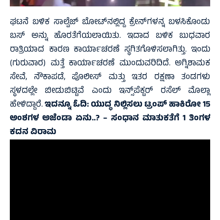
ಘಟನೆ ಬಳಿಕ ಸಾಲ್ವೆಜ್‌ ಬೋಟ್‌ನಲ್ಲಿದ್ದ ಕ್ರೇನ್‌ಗಳನ್ನ ಬಳಸಿಕೊಂಡು
ಬಸ್‌ ಅನ್ನು ಹೊರತೆಗೆಯಲಾಯಿತು. ಇದಾದ ಬಳಿಕ ಬುಧವಾರ
ರಾತ್ರಿಯಾದ ಕಾರಣ ಕಾರ್ಯಾಚರಣೆ ಸ್ಥಗಿತಗೊಳಿಸಲಾಗಿತ್ತು. ಇಂದು
(ಗುರುವಾರ) ಮತ್ತೆ ಕಾರ್ಯಾಚರಣೆ ಮುಂದುವರಿದಿದೆ. ಅಗ್ನಿಶಾಮಕ
ಸೇವೆ, ನೌಕಾಪಡೆ, ಪೊಲೀಸ್ ಮತ್ತು ಇತರ ರಕ್ಷಣಾ ತಂಡಗಳು
ಸ್ಥಳದಲ್ಲೇ ಬೀಡುಬಿಟ್ಟಿವೆ ಎಂದು ಇನ್ಸ್‌ಪೆಕ್ಟರ್ ರಸೆಲ್ ಮೊಲ್ಲಾ
ಹೇಳಿದ್ದಾರೆ.
ಇದನ್ನೂ ಓದಿ:
ಯುದ್ಧ ನಿಲ್ಲಿಸಲು ಟ್ರಂಪ್‌ ಹಾಕಿರೋ 15
ಅಂಶಗಳ ಅಜೆಂಡಾ ಏನು..? – ಸಂಧಾನ ಮಾತುಕತೆಗೆ 1 ತಿಂಗಳ
ಕದನ ವಿರಾಮ