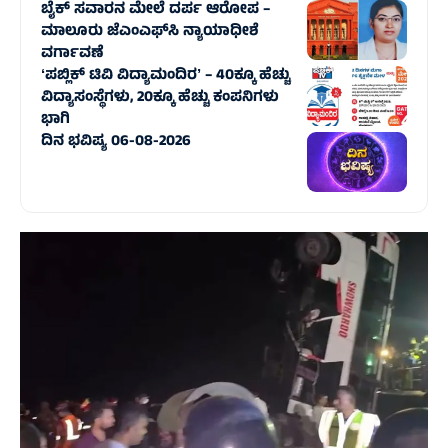
ಬೈಕ್ ಸವಾರನ ಮೇಲೆ ದರ್ಪ ಆರೋಪ –
ಮಾಲೂರು ಜೆಎಂಎಫ್‌ಸಿ ನ್ಯಾಯಾಧೀಶೆ
ವರ್ಗಾವಣೆ
ʻಪಬ್ಲಿಕ್‌ ಟಿವಿ ವಿದ್ಯಾಮಂದಿರʼ – 40ಕ್ಕೂ ಹೆಚ್ಚು
ವಿದ್ಯಾಸಂಸ್ಥೆಗಳು, 20ಕ್ಕೂ ಹೆಚ್ಚು ಕಂಪನಿಗಳು
ಭಾಗಿ
ದಿನ ಭವಿಷ್ಯ 06-08-2026