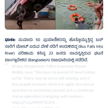
ಢಾಕಾ:
ಸುಮಾರು 50 ಪ್ರಯಾಣಿಕರನ್ನು ಹೊತ್ತೊಯ್ಯುತ್ತಿದ್ದ ಬಸ್
ಸಾರಿಗೆ ಬೋಟ್‌ ಏರುವ ವೇಳೆ ನದಿಗೆ ಉರುಳಿಬಿದ್ದ (Bus Falls Into
River) ಪರಿಣಾಮ ಕನಿಷ್ಠ 23 ಜನರು ಸಾವನ್ನಪ್ಪಿರುವ ಘಟನೆ
ಬಾಂಗ್ಲಾದೇಶದ (Bangladesh) ರಾಜಧಾನಿಯಲ್ಲಿ ನಡೆದಿದೆ.
Dhaka, Bangladesh: Police Inspector, Russel
Mollah, says, “We have recovered 23 dead bodies
so far. There may be some still missing, and a
few people survived. Since it is night, the rescue
operation is somewhat paused, but a combined
rescue operation is ongoing, with various…
https://t.co/dRHXTZuZr4