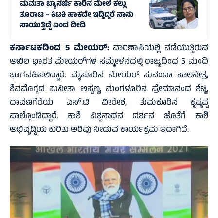
ಮಮತಾ ಬ್ಯಾನರ್ಜಿ ಕಾರಿನ ಮೇಲೆ ಕಲ್ಲು
ತೂರಾಟ – ಕಿಟಕಿ ಹಾಕದೇ ಇದ್ದಿದ್ದರೆ ನಾನು
ಸಾಯುತ್ತಿದ್ದೆ ಎಂದ ದೀದಿ
ಕರ್ನಾಟಕದಿಂದ 5 ಮೇಯರ್:
ವಾರಣಾಸಿಯಲ್ಲಿ ನಡೆಯುತ್ತಿರುವ
ಅಖಿಲ ಭಾರತ ಮೇಯರ್‌ಗಳ ಸಮ್ಮೇಳನದಲ್ಲಿ ರಾಜ್ಯದಿಂದ 5 ಮಂದಿ
ಭಾಗವಹಿಸಲಿದ್ದಾರೆ. ಮೈಸೂರಿನ ಮೇಯರ್ ಸುನಂದಾ ಪಾಲನೇತ್ರ,
ಶಿವಮೊಗ್ಗದ ಸುನೀತಾ ಅಪ್ಪಣ್ಣ, ಮಂಗಳೂರಿನ ಪ್ರೇಮಾನಂದ ಶೆಟ್ಟಿ,
ದಾವಣಗೆರೆಯ ಎಸ್.ಟಿ ವೀರೇಶ, ತುಮಕೂರಿನ ಕೃಷ್ಣಪ್ಪ
ಪಾಲ್ಗೊಂಡಿದ್ದಾರೆ. ಕಾಶಿ ವಿಶ್ವನಾಥನ ದರ್ಶನ ಜೊತೆಗೆ ಕಾಶಿ
ಅಭಿವೃದ್ಧಿಯ ಕುರಿತು ಅರಿವು ನೀಡುವ ಕಾರ್ಯಕ್ರಮ ಇದಾಗಿದೆ.