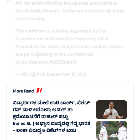
PM Narendra Modi to inaugurate and address
the All India Mayors’ Conference shortly via video
conferencing.
The conference is being organised by the
Department of Urban Development, Uttar
Pradesh in Varanasi. Mayors from various states
are participating in the conference.
pic.twitter.com/fcO8Ez1aP0
— ANI (@ANI)
December 17, 2021
More Read
ವಿದ್ಯಾರ್ಥಿಗಳ ಮೇಲೆ ಲಾಠಿ ಚಾರ್ಜ್‌, ಪೆಲೆಟ್
ಗನ್‌ ದಾಳಿ ಆರೋಪ; ಅಮಿತ್ ಶಾ
ಕ್ಷಮೆಯಾಚನೆಗೆ ರಾಹುಲ್ ಪಟ್ಟು
Ind vs SL | ಅಭ್ಯಾಸ ಪಂದ್ಯದಲ್ಲಿ ಗೆದ್ದ ಭಾರತ
– ಲಂಕಾ ವಿರುದ್ಧ 6 ವಿಕೆಟ್‌ಗಳ ಜಯ