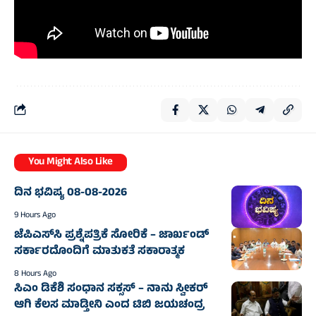
You Might Also Like
ದಿನ ಭವಿಷ್ಯ 08-08-2026
9 Hours Ago
ಜೆಪಿಎಸ್‌ಸಿ ಪ್ರಶ್ನೆಪತ್ರಿಕೆ ಸೋರಿಕೆ – ಜಾರ್ಖಂಡ್‌
ಸರ್ಕಾರದೊಂದಿಗೆ ಮಾತುಕತೆ ಸಕಾರಾತ್ಮಕ
8 Hours Ago
ಸಿಎಂ ಡಿಕೆಶಿ ಸಂಧಾನ ಸಕ್ಸಸ್‌ – ನಾನು ಸ್ವೀಕರ್
ಆಗಿ ಕೆಲಸ ಮಾಡ್ತೀನಿ ಎಂದ ಟಿಬಿ ಜಯಚಂದ್ರ