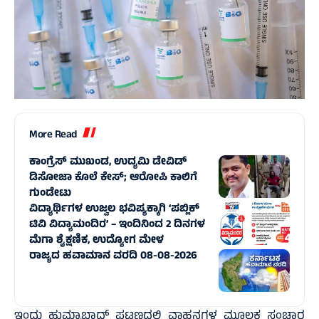
More Read
ಕಾಂಗ್ರೆಸ್‌ ಮುಖಂಡ, ಉದ್ಯಮಿ ಡೇವಿಡ್‌
ಡಿಸೋಜಾ ಕೊಲೆ ಕೇಸ್;‌ ಆರೋಪಿ ಕಾಲಿಗೆ
ಗುಂಡೇಟು
ವಿದ್ಯಾರ್ಥಿಗಳ ಉಜ್ವಲ ಭವಿಷ್ಯಕ್ಕಾಗಿ ‘ಪಬ್ಲಿಕ್
ಟಿವಿ ವಿದ್ಯಾಮಂದಿರ’ – ಇಂದಿನಿಂದ 2 ದಿನಗಳ
ಮೆಗಾ ಶೈಕ್ಷಣಿಕ, ಉದ್ಯೋಗ ಮೇಳ
ರಾಜ್ಯದ ಹವಾಮಾನ ವರದಿ 08-08-2026
ಇಂದು ಹುಮ್ನಾಬಾದ್ ಪಟ್ಟಣದಲ್ಲಿ ವಾಹನಗಳ ಮೂಲಕ ಸಂಚಾರ