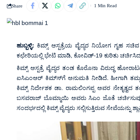
Share
1 Min Read
ಹುಬ್ಬಳ್ಳಿ:
ಕಿಮ್ಸ್ ಆಸ್ಪತ್ರೆಯ ವೈದ್ಯರ ನಿಯೋಗ ಗೃಹ ಸಚಿ
ಕಛೇರಿಯಲ್ಲಿ ಭೇಟಿ ಮಾಡಿ, ಕೋವಿಡ್-19 ಕುರಿತು ಚರ್ಚಿಸಿ
ಕಿಮ್ಸ್ ಆಸ್ಪತ್ರೆ ವೈದ್ಯರ ತಂಡ ಕೊರೊನಾ ವಿರುದ್ಧ ಹೋರಾಟದಲ್
ಐಸಿಎಂಆರ್ ಕಿಮ್ಸ್‍ಗೆ ಅನುಮತಿ ನೀಡಿದೆ. ಹೀಗಾಗಿ ತಮ್
ಕಿಮ್ಸ್ ನಿರ್ದೇಶಕ ಡಾ. ರಾಮಲಿಂಗಪ್ಪ ಅವರ ನೇತೃತ್ವದ ತಂಡ
ಬಸವರಾಜ್ ಬೊಮ್ಮಾಯಿ ಅವರು ಸಿಎಂ ಜೊತೆ ಚರ್ಚಿಸುವು
ಸಂದರ್ಭದಲ್ಲಿ ಕಿಮ್ಸ್ ವೈದ್ಯರು ಸಲ್ಲಿಸುತ್ತಿರುವ ಸೇವೆಯನ್ನು ಶ್ಲ