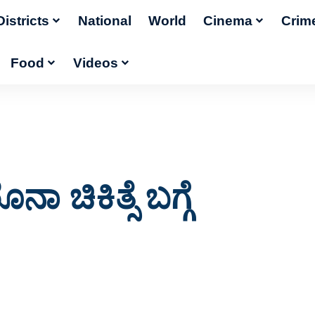
Districts
National
World
Cinema
Crim
Food
Videos
ಾ ಚಿಕಿತ್ಸೆ ಬಗ್ಗೆ