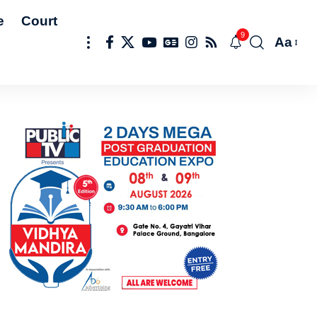
e
Court
9
Aa
Font
Resize