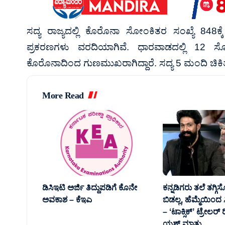
ಸದ್ಯ ರಾಜ್ಯದಲ್ಲಿ ಕೊರೊನಾ ಸೋಂಕಿತರ ಸಂಖ್ಯೆ 848ಕ
ಪ್ರಕರಣಗಳು ವರದಿಯಾಗಿವೆ. ಧಾರವಾಡದಲ್ಲಿ 12 ಸ
ಕೊರೊನಾದಿಂದ ಗುಣಮುಖರಾಗಿದ್ದಾರೆ. ಸದ್ಯ 5 ಮಂದಿ ಚಿಕಿತ್ಸೆ 
More Read
ಡಿಸಿಇಟಿ ಅರ್ಜಿ ತಿದ್ದುಪಡಿಗೆ ಕೊನೇ
ಕನ್ನಡಿಗರು ತಲೆ ತಗ್ಗಿ
ಅವಕಾಶ – ಕೆಇಎ
ಬಿಡಲ್ಲ, ಹೆಮ್ಮೆಯಿಂ
– ʻಟಾಕ್ಸಿಕ್‌ʼ ಟ್ರೇಲರ್‌
ಯಶ್‌ ಮಾತು