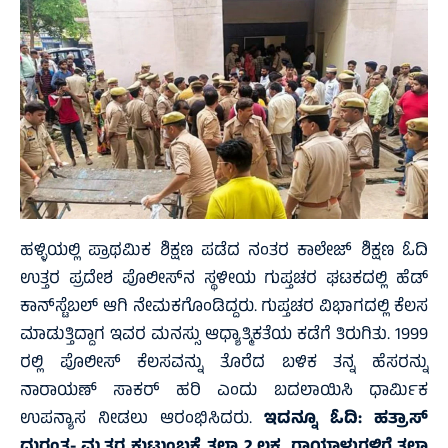
ಹಳ್ಳಿಯಲ್ಲಿ ಪ್ರಾಥಮಿಕ ಶಿಕ್ಷಣ ಪಡೆದ ನಂತರ ಕಾಲೇಜ್‌ ಶಿಕ್ಷಣ ಓದಿ
ಉತ್ತರ ಪ್ರದೇಶ ಪೊಲೀಸ್‌ನ ಸ್ಥಳೀಯ ಗುಪ್ತಚರ ಘಟಕದಲ್ಲಿ ಹೆಡ್
ಕಾನ್‌ಸ್ಟೆಬಲ್ ಆಗಿ ನೇಮಕಗೊಂಡಿದ್ದರು. ಗುಪ್ತಚರ ವಿಭಾಗದಲ್ಲಿ ಕೆಲಸ
ಮಾಡುತ್ತಿದ್ದಾಗ ಇವರ ಮನಸ್ಸು ಆಧ್ಯಾತ್ಮಿಕತೆಯ ಕಡೆಗೆ ತಿರುಗಿತು. 1999
ರಲ್ಲಿ ಪೊಲೀಸ್ ಕೆಲಸವನ್ನು ತೊರೆದ ಬಳಿಕ ತನ್ನ ಹೆಸರನ್ನು
ನಾರಾಯಣ್ ಸಾಕರ್ ಹರಿ ಎಂದು ಬದಲಾಯಿಸಿ ಧಾರ್ಮಿಕ
ಉಪನ್ಯಾಸ ನೀಡಲು ಆರಂಭಿಸಿದರು.
ಇದನ್ನೂ ಓದಿ:
ಹತ್ರಾಸ್‌