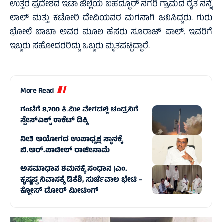
ಉತ್ತರ ಪ್ರದೇಶದ ಇಟಾ ಜಿಲ್ಲೆಯ ಬಹದ್ದೂರ್ ನಗರಿ ಗ್ರಾಮದ ರೈತ ನನ್ನೆ
ಲಾಲ್ ಮತ್ತು ಕಟೋರಿ ದೇವಿಯವರ ಮಗನಾಗಿ ಜನಿಸಿದ್ದರು. ಗುರು
ಭೋಲೆ ಬಾಬಾ ಅವರ ಮೂಲ ಹೆಸರು ಸೂರಾಜ್‌ ಪಾಲ್‌. ಇವರಿಗೆ
ಇಬ್ಬರು ಸಹೋದರರಿದ್ದು ಒಬ್ಬರು ಮೃತಪಟ್ಟಿದ್ದಾರೆ.
More Read
ಗಂಟೆಗೆ 8,700 ಕಿ.ಮೀ ವೇಗದಲ್ಲಿ ಚಂದ್ರನಿಗೆ
ಸ್ಪೇಸ್‌ಎಕ್ಸ್ ರಾಕೆಟ್ ಡಿಕ್ಕಿ
ನೀತಿ ಆಯೋಗದ ಉಪಾಧ್ಯಕ್ಷ ಸ್ಥಾನಕ್ಕೆ
ಬಿ.ಆರ್.ಪಾಟೀಲ್ ರಾಜೀನಾಮೆ
ಅಸಮಾಧಾನ ಶಮನಕ್ಕೆ ಸಂಧಾನ |ಎಂ.
ಕೃಷ್ಣಪ್ಪ ನಿವಾಸಕ್ಕೆ ಡಿಕೆಶಿ, ಸುರ್ಜೆವಾಲ ಭೇಟಿ –
ಕ್ಲೋಸ್ ಡೋರ್ ಮೀಟಿಂಗ್