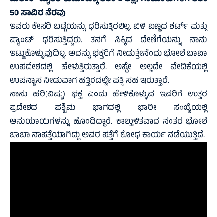
ದುರಂತ- ಮೃತರ ಕುಟುಂಬಕ್ಕೆ ತಲಾ 2 ಲಕ್ಷ, ಗಾಯಾಳುಗಳಿಗೆ ತಲಾ
50 ಸಾವಿರ ನೆರವು
ಇವರು ಕೇಸರಿ ಬಟ್ಟೆಯನ್ನು ಧರಿಸುತ್ತಿರಲಿಲ್ಲ. ಬಿಳಿ ಬಣ್ಣದ ಶರ್ಟ್‌ ಮತ್ತು
ಪ್ಯಾಂಟ್‌ ಧರಿಸುತ್ತಿದ್ದರು. ತನಗೆ ಸಿಕ್ಕಿದ ದೇಣಿಗೆಯನ್ನು ನಾನು
ಇಟ್ಟುಕೊಳ್ಳುವುದಿಲ್ಲ. ಅದನ್ನು ಭಕ್ತರಿಗೆ ನೀಡುತ್ತೇನೆಂದು ಭೋಲೆ ಬಾಬಾ
ಉಪದೇಶದಲ್ಲಿ ಹೇಳುತ್ತಿರುತ್ತಾರೆ. ಅಷ್ಟೇ ಅಲ್ಲದೇ ವೇದಿಕೆಯಲ್ಲಿ
ಉಪನ್ಯಾಸ ನೀಡುವಾಗ ಹತ್ತಿರದಲ್ಲೇ ಪತ್ನಿ ಸಹ ಇರುತ್ತಾರೆ.
ನಾನು ಹರಿ(ವಿಷ್ಣು) ಭಕ್ತ ಎಂದು ಹೇಳಿಕೊಳ್ಳುವ ಇವರಿಗೆ ಉತ್ತರ
ಪ್ರದೇಶದ ಪಶ್ಚಿಮ ಭಾಗದಲ್ಲಿ ಭಾರೀ ಸಂಖ್ಯೆಯಲ್ಲಿ
ಅನುಯಾಯಿಗಳನ್ನು ಹೊಂದಿದ್ದಾರೆ. ಕಾಲ್ತುಳಿತವಾದ ನಂತರ ಭೋಲೆ
ಬಾಬಾ ನಾಪತ್ತೆಯಾಗಿದ್ದು ಅವರ ಪತ್ತೆಗೆ ಶೋಧ ಕಾರ್ಯ ನಡೆಯುತ್ತಿದೆ.