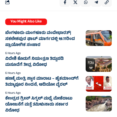
You Might Also Like
ಬೆಂಗಳೂರು-ಮಂಗಳೂರು ವಂದೇಭಾರತ್‌|
ಸಕಲೇಶಪುರ ಘಾಟ್ ಮಾರ್ಗದಲ್ಲಿ ಆ.11ರಿಂದ
ಪ್ರಾಯೋಗಿಕ ಸಂಚಾರ
6 Hours Ago
ವಿದೇಶಿ ಕೊಡುಗೆ ನಿಯಂತ್ರಣ ತಿದ್ದುಪಡಿ
ಮಸೂದೆಗೆ ತೀವ್ರ ವಿರೋಧ
6 Hours Ago
ಹಣಕ್ಕೆ ಮಂತ್ರಿ ಸ್ಥಾನ ಮಾರಾಟ – ಹೈಕಮಾಂಡ್‌ಗೆ
ತಿಮ್ಮಾಪೂರ ನಿಂದನೆ, ಆಡಿಯೋ ವೈರಲ್
6 Hours Ago
ಕೇಂದ್ರದ ಗ್ರೀನ್ ಸಿಗ್ನಲ್ ಮಧ್ಯೆ ಮೇಕೆದಾಟು
ಯೋಜನೆಗೆ ಮತ್ತೆ ತಮಿಳುನಾಡು ಸರ್ಕಾರ
ವಿರೋಧ