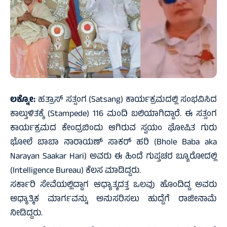
ಲಕ್ನೋ:
ಹತ್ರಾಸ್‌ ಸತ್ಸಂಗ (Satsang) ಕಾರ್ಯಕ್ರಮದಲ್ಲಿ ಸಂಭವಿಸಿದ
ಕಾಲ್ತುಳಿತಕ್ಕೆ (Stampede) 116 ಮಂದಿ ಬಲಿಯಾಗಿದ್ದಾರೆ. ಈ ಸತ್ಸಂಗ
ಕಾರ್ಯಕ್ರಮದ ಕೇಂದ್ರಬಿಂದು ಆಗಿರುವ ಸ್ವಯಂ ಘೋಷಿತ ಗುರು
ಭೋಲೆ ಬಾಬಾ ನಾರಾಯಣ್ ಸಾಕರ್ ಹರಿ (Bhole Baba aka
Narayan Saakar Hari) ಅವರು ಈ ಹಿಂದೆ ಗುಪ್ತಚರ ಬ್ಯೂರೋದಲ್ಲಿ
(Intelligence Bureau) ಕೆಲಸ ಮಾಡಿದ್ದರು.
ಸರ್ಕಾರಿ ಸೇವೆಯಲ್ಲಿದ್ದಾಗ ಆಧ್ಯಾತ್ಮದತ್ತ ಒಲವು ಹೊಂದಿದ್ದ ಅವರು
ಆಧ್ಯಾತ್ಮಿಕ ಮಾರ್ಗವನ್ನು ಅನುಸರಿಸಲು ಹುದ್ದೆಗೆ ರಾಜೀನಾಮೆ
ನೀಡಿದ್ದರು.