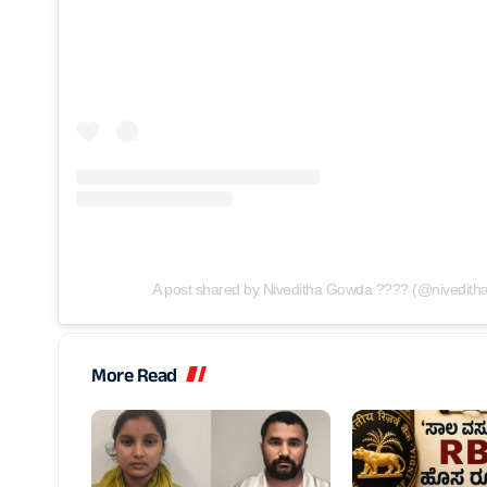
A post shared by Niveditha Gowda ???? (@nivedit
More Read