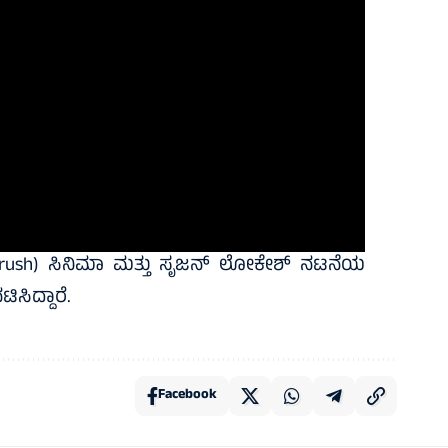
dy Crush) ಸಿನಿಮಾ ಮತ್ತು ಸೃಜನ್ ಲೋಕೇಶ್ ನಟನೆಯ
ಸಿದ್ದಾರೆ.
Facebook