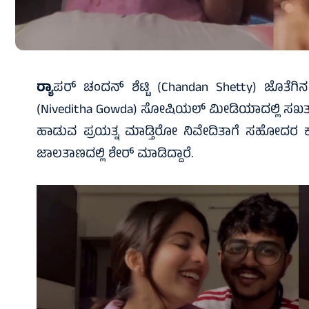
ರ‍್ಯಾ
ಪರ್ ಚಂದನ್ ಶೆಟ್ಟಿ (Chandan Shetty) ಜೊತೆಗಿನ
(Niveditha Gowda) ಸೋಷಿಯಲ್ ಮೀಡಿಯಾದಲ್ಲಿ ಸಖತ್ ಆ
ಹಾಡುವ ಪ್ರಯತ್ನ ಮಾಡ್ತಿರೋ ನಿವೇದಿತಾಗೆ ಸಹೋದರ ಕ್ವಾಟ
ಜಾಲತಾಣದಲ್ಲಿ ಶೇರ್ ಮಾಡಿದ್ದಾರೆ.