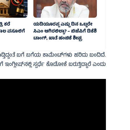
ರಿ ಕರೆ
ಯಡಿಯೂರಪ್ಪ ಎಷ್ಟು ದಿನ ಒಬ್ಬರೇ
ಸಾಲ ವಸೂಲಿಗೆ
ಸಿಎಂ ಆಗಿರಲಿಲ್ವಾ? – ಬಿಜೆಪಿಗೆ ಡಿಕೆಶಿ
ಟಾಂಗ್, ಖಾತೆ ಹಂಚಿಕೆ ಶೀಘ್ರ
ಡ್ತಿದ್ದಂತೆ ಬಗೆ ಬಗೆಯ ಕಾಮೆಂಟ್‌ಗಳು ಹರಿದು ಬಂದಿದೆ.
ಇಂಗ್ಲೀಷ್‌ನಲ್ಲಿ ಸ್ಪರ್ಧೆ ಕೊಡೋಕೆ ಬರುತ್ತಿದ್ದಾರೆ ಎಂದು