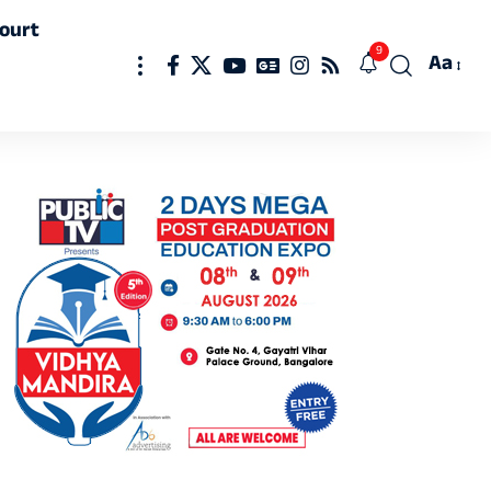
ourt
9
Aa
Font
Resizer