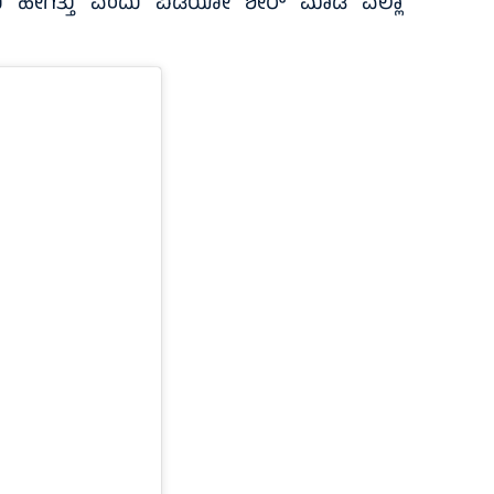
ಮಾತು ಹೇಗಿತ್ತು ಎಂದು ವಿಡಿಯೋ ಶೇರ್ ಮಾಡಿ ಎಲ್ಲಾ