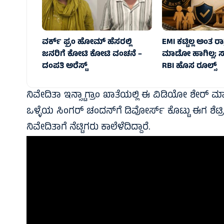
ವರ್ಕ್ ಫ್ರಂ ಹೋಮ್ ಹೆಸರಲ್ಲಿ
EMI ಕಟ್ಟಿಲ್ಲ ಅಂತ ರಾತ್
ಜನರಿಗೆ ಕೋಟಿ ಕೋಟಿ ವಂಚನೆ –
ಮಾಡೋ ಹಾಗಿಲ್ಲ; 
ದಂಪತಿ ಅರೆಸ್ಟ್
RBI ಹೊಸ ರೂಲ್ಸ್
ನಿವೇದಿತಾ ಇನ್ಸ್ಟಾಗ್ರಾಂ ಖಾತೆಯಲ್ಲಿ ಈ ವಿಡಿಯೋ ಶೇರ್ ಮಾ
ಒಳ್ಳೆಯ ಸಿಂಗರ್ ಚಂದನ್‌ಗೆ ಡಿವೋರ್ಸ್ ಕೊಟ್ಟು ಈಗ ಶೆಟ್ರಿಗೆ 
ನಿವೇದಿತಾಗೆ ನೆಟ್ಟಿಗರು ಕಾಲೆಳೆದಿದ್ದಾರೆ.