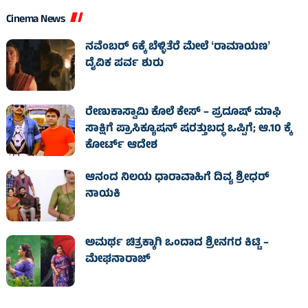
Cinema News
ನವೆಂಬರ್ 6ಕ್ಕೆ ಬೆಳ್ಳಿತೆರೆ ಮೇಲೆ ʻರಾಮಾಯಣʼ
ದೈವಿಕ ಪರ್ವ ಶುರು
ರೇಣುಕಾಸ್ವಾಮಿ ಕೊಲೆ ಕೇಸ್‌ – ಪ್ರದೂಷ್‌ ಮಾಫಿ
ಸಾಕ್ಷಿಗೆ ಪ್ರಾಸಿಕ್ಯೂಷನ್ ಷರತ್ತುಬದ್ಧ ಒಪ್ಪಿಗೆ; ಆ.10 ಕ್ಕೆ
ಕೋರ್ಟ್ ಆದೇಶ
ಆನಂದ ನಿಲಯ ಧಾರಾವಾಹಿಗೆ ದಿವ್ಯ ಶ್ರೀಧರ್
ನಾಯಕಿ
ಅಮರ್ಥ ಚಿತ್ರಕ್ಕಾಗಿ ಒಂದಾದ ಶ್ರೀನಗರ ಕಿಟ್ಟಿ –
ಮೇಘನಾರಾಜ್