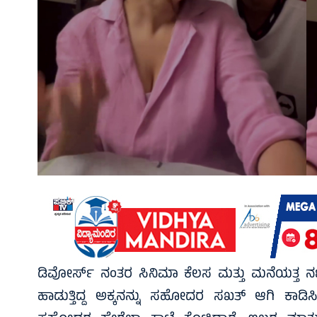
ಡಿವೋರ್ಸ್ ನಂತರ ಸಿನಿಮಾ ಕೆಲಸ ಮತ್ತು ಮನೆಯತ್ತ ನಟಿ ಹ
ಹಾಡುತ್ತಿದ್ದ ಅಕ್ಕನನ್ನು ಸಹೋದರ ಸಖತ್ ಆಗಿ ಕಾಡಿಸಿದ್