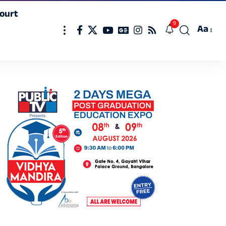
ourt
9
Aa
Font
Resizer