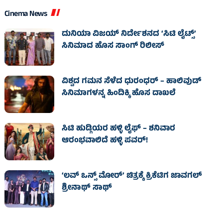
Cinema News
ದುನಿಯಾ ವಿಜಯ್ ನಿರ್ದೇಶನದ ‘ಸಿಟಿ ಲೈಟ್ಸ್’
ಸಿನಿಮಾದ ಹೊಸ ಸಾಂಗ್ ರಿಲೀಸ್
ವಿಶ್ವದ ಗಮನ ಸೆಳೆದ ಧುರಂಧರ್ – ಹಾಲಿವುಡ್‌
ಸಿನಿಮಾಗಳನ್ನ ಹಿಂದಿಕ್ಕಿ ಹೊಸ ದಾಖಲೆ
ಸಿಟಿ ಹುಡ್ಗಿಯರ ಹಳ್ಳಿ ಲೈಫ್‌ – ಶನಿವಾರ
ಆರಂಭವಾಲಿದೆ ಹಳ್ಳಿ ಪವರ್‌!
‘ಲವ್ ಒನ್ಸ್ ಮೋರ್’ ಚಿತ್ರಕ್ಕೆ ಕ್ರಿಕೆಟಿಗ ಜಾವಗಲ್
ಶ್ರೀನಾಥ್ ಸಾಥ್