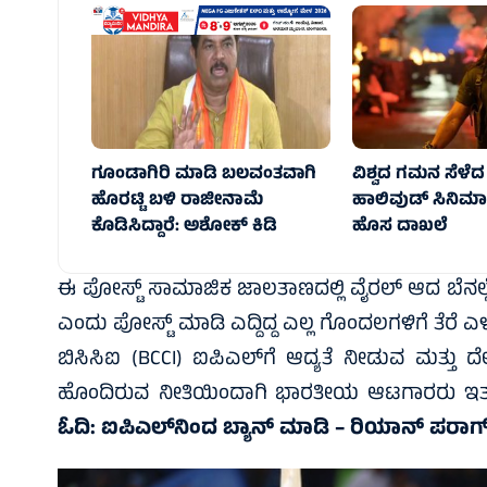
ಗೂಂಡಾಗಿರಿ ಮಾಡಿ ಬಲವಂತವಾಗಿ
ವಿಶ್ವದ ಗಮನ ಸೆಳೆ
ಹೊರಟ್ಟಿ ಬಳಿ ರಾಜೀನಾಮೆ
ಹಾಲಿವುಡ್‌ ಸಿನಿಮಾಗಳ
ಕೊಡಿಸಿದ್ದಾರೆ: ಅಶೋಕ್‌ ಕಿಡಿ
ಹೊಸ ದಾಖಲೆ
ಈ ಪೋಸ್ಟ್‌ ಸಾಮಾಜಿಕ ಜಾಲತಾಣದಲ್ಲಿ ವೈರಲ್‌ ಆದ ಬೆನಲ್ಲೇ ಸಿಡ್
ಎಂದು ಪೋಸ್ಟ್‌ ಮಾಡಿ ಎದ್ದಿದ್ದ ಎಲ್ಲ ಗೊಂದಲಗಳಿಗೆ ತೆರೆ ಎಳೆ
ಬಿಸಿಸಿಐ (BCCI) ಐಪಿಎಲ್‌ಗೆ ಆದ್ಯತೆ ನೀಡುವ ಮತ್ತು ದೇಶೀ
ಹೊಂದಿರುವ ನೀತಿಯಿಂದಾಗಿ ಭಾರತೀಯ ಆಟಗಾರರು ಇತರ ಕ್ರಿಕ
ಓದಿ:
ಐಪಿಎಲ್‌ನಿಂದ ಬ್ಯಾನ್‌ ಮಾಡಿ – ರಿಯಾನ್‌ ಪರಾಗ್‌ ವಿರು