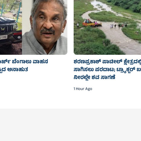
ಜಾರ್ಜ್ ಬೆಂಗಾಲು ವಾಹನ
ಶರಣಪ್ರಕಾಶ್ ಪಾಟೀಲ್ ಕ್ಷೇತ್ರದಲ್
್ಪಿದ ಅನಾಹುತ
ಸಾಗಿಸಲು ಪರದಾಟ; ಟ್ರ್ಯಾಕ್ಟರ್‌ 
ನೀರಲ್ಲೇ ಶವ ಸಾಗಣೆ
1 Hour Ago