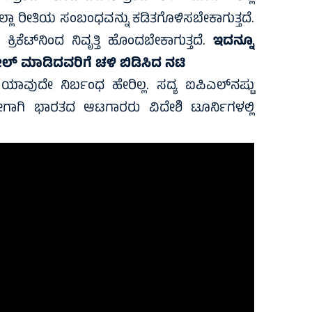
ಾ ರೀತಿಯ ಸಂಬಂಧವನ್ನು ಕಡಿತಗೊಳಿಸಬೇಕಾಗುತ್ತದೆ.
ಿಕೆಟ್‍ನಿಂದ ನಿವೃತ್ತಿ ಹೊಂದಬೇಕಾಗುತ್ತದೆ.
ಇದನ್ನೂ
ಟ್ರೋಲ್‌ ಮಾಡಿದವರಿಗೆ ಚಳಿ ಬಿಡಿಸಿದ ನಟಿ
ವುದೇ ನಿರ್ಬಂಧ ಹೇರಿಲ್ಲ. ಸದ್ಯ ಐಪಿಎಲ್‌ನಷ್ಟು
 ಹೀಗಾಗಿ ಭಾರತದ ಆಟಗಾರರು ವಿದೇಶಿ ಟೂರ್ನಿಗಳಲ್ಲಿ