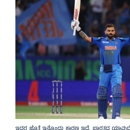
ಇದರ ಜೊತೆ ಇನ್ನೊಂದು ಕಾರಣ ಇದೆ. ಭಾರತದ ಯಾವುದೇ ಕ್ರಿ