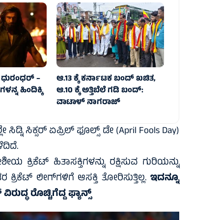
ದ ಧುರಂಧರ್ –
ಆ.13 ಕ್ಕೆ ಕರ್ನಾಟಕ ಬಂದ್ ಖಚಿತ,
ನ್ನ ಹಿಂದಿಕ್ಕಿ
ಆ.10 ಕ್ಕೆ ಅತ್ತಿಬೆಲೆ ಗಡಿ ಬಂದ್:
ವಾಟಾಳ್ ನಾಗರಾಜ್
ನಿ ಸಿಕ್ಸರ್‌ ಏಪ್ರಿಲ್‌ ಫೂಲ್ಸ್‌ ಡೇ (April Fools Day)
ದಿದೆ.
ಯ ಕ್ರಿಕೆಟ್‌ ಹಿತಾಸಕ್ತಿಗಳನ್ನು ರಕ್ಷಿಸುವ ಗುರಿಯನ್ನು
ೆಟ್ ಲೀಗ್‌ಗಳಿಗೆ ಆಸಕ್ತಿ ತೋರಿಸುತ್ತಿಲ್ಲ.
ಇದನ್ನೂ
ದ್ಧ ರೊಚ್ಚಿಗೆದ್ದ ಫ್ಯಾನ್ಸ್‌