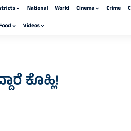
stricts
National
World
Cinema
Crime
C
Food
Videos
ದಾರೆ ಕೊಹ್ಲಿ!