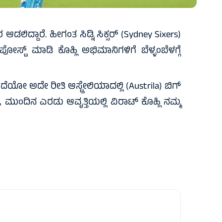
 ಪರ ಆಡಲಿದ್ದಾರೆ. ಹೀಗಂತ ಸಿಡ್ನಿ ಸಿಕ್ಸರ್‌ (Sydney Sixers)
್‌ ಮಾಡಿ ಕೊಹ್ಲಿ ಅಭಿಮಾನಿಗಳಿಗೆ ಬೆಳ್ಳಂಬೆಳಗ್ಗೆ
ಯೋ ಅದೇ ರೀತಿ ಆಸ್ಟ್ರೇಲಿಯಾದಲ್ಲಿ (Austrila) ಬಿಗ್‌
ಸರ್‌, ಮುಂದಿನ ಎರಡು ಆವೃತ್ತಿಯಲ್ಲಿ ವಿರಾಟ್‌ ಕೊಹ್ಲಿ ನಮ್ಮ