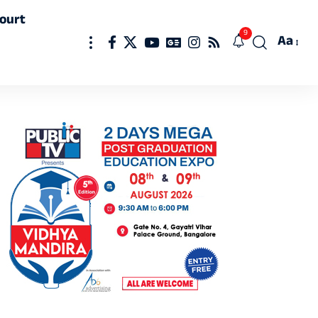
ourt
9
Aa
Font
Resizer